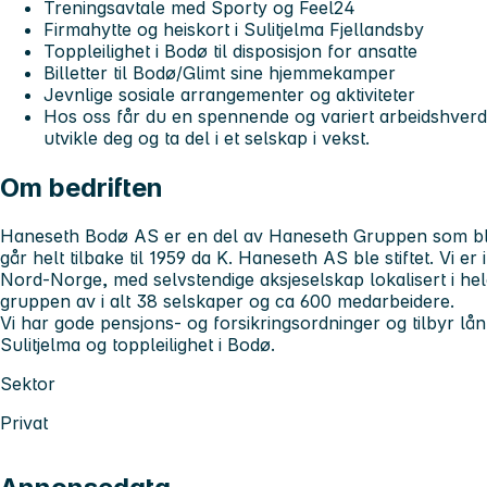
Treningsavtale med Sporty og Feel24
Firmahytte og heiskort i Sulitjelma Fjellandsby
Toppleilighet i Bodø til disposisjon for ansatte
Billetter til Bodø/Glimt sine hjemmekamper
Jevnlige sosiale arrangementer og aktiviteter
Hos oss får du en spennende og variert arbeidshverda
utvikle deg og ta del i et selskap i vekst.
Om bedriften
Haneseth Bodø AS er en del av Haneseth Gruppen som ble 
går helt tilbake til 1959 da K. Haneseth AS ble stiftet. Vi er
Nord-Norge, med selvstendige aksjeselskap lokalisert i hel
gruppen av i alt 38 selskaper og ca 600 medarbeidere.
Vi har gode pensjons- og forsikringsordninger og tilbyr lån
Sulitjelma og toppleilighet i Bodø.
Sektor
Privat