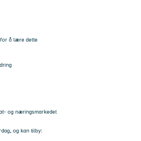
for å lære dette
edring
vat- og næringsmarkedet
rdag, og kan tilby: