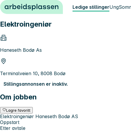
Hopp til innhold
Ledige stillinger
Ung
Somm
Elektroingeniør
Haneseth Bodø As
Terminalveien 10, 8008 Bodø
Stillingsannonsen er inaktiv.
Om jobben
Lagre favoritt
Elektroingeniør Haneseth Bodø AS
Oppstart
Etter avtale