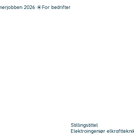
erjobben
2026
☀️
For bedrifter
Stillingstittel
Elektroingeniør elkrafttekni