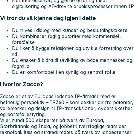
Har interesse for, og gjerne erfaring med,
digitalisering og AI‑drevne arbeidsprosesser innen IP
Vi tror du vil kjenne deg igjen i dette
Du trives i dialog med kunder og beslutningstakere
Du kombinerer faglig autoritet med kommersiell
forståelse
Du liker å bygge relasjoner og utvikle forretning over
tid
Du ønsker å bidra til utvikling av både mennesker og
fagmiljø
Du er komfortabel i en synlig og sentral rolle
Hvorfor Zacco?
Zacco er et av Europas ledende IP‑firmaer med et
helhetlig perspektiv – IP360 – som dekker alt fra patenter,
varemerker og design til IP‑transaksjoner, cybersikkerhet
og porteføljestyring.
Vi er rundt 500 eksperter på tvers av Europa,
Storbritannia og India, og jobber i tverrfaglige team der
teknologi, juss og strategi møtes på tvers av landegrenser.