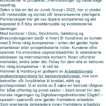
konsulenter til prosjekter, interimstillinger og midlertidige
oppdrag.
Siden vi ble en del av
Jurek Group
i 2022, har vi utvidet
vår rekkevidde og styrket vår leveranseevne ytterligere.
Partnerskapet har gitt oss dypere kompetanse og økt
kapasitet til å tilby skreddersydde og kvalitetssterke
løsninger.
Med kontorer i
Oslo, Stockholm, Gøteborg
og
Øresundsregionen
bistår vi hvert år hundrevis av kunder
med å finne riktig kompetanse – enten det gjelder faste
ansettelser eller prosjektbaserte roller. Kundene våre
spenner fra innovative oppstartsbedrifter til veletablerte
selskaper og internasjonale konsern. Noen utfordrer
markedet, andre leder det. Felles for dem alle er behovet
for riktig kompetanse – til rett tid.
Hammer & Hanborg er
godkjent av
Arbeidstilsynets
godkjenningsordning for bemanningsforetak
, noe som
bekrefter vår forpliktelse til kvalitet, etikk og
profesjonalitet. Vi er stolte av å være en betrodd rådgiver
for både offentlig og privat sektor – blant annet for
den
norske regjeringen
og
Digitaliseringsdirektoratet (Digdir)
–
spesielt i spørsmål som gjelder fremtidens arbeidsliv.
Som anerkjente tankeledere innen
fremtidens arbeidsliv