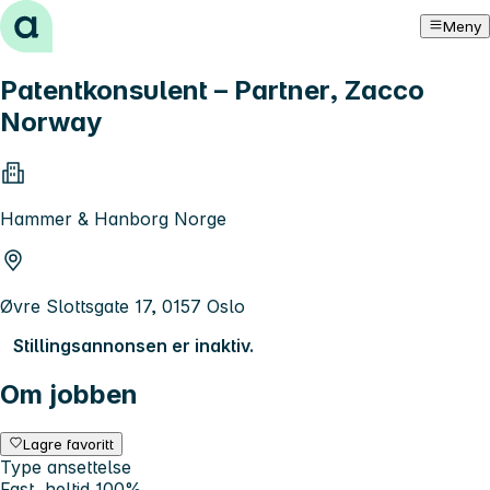
Hopp til innhold
Meny
Patentkonsulent – Partner, Zacco
Norway
Hammer & Hanborg Norge
Øvre Slottsgate 17, 0157 Oslo
Stillingsannonsen er inaktiv.
Om jobben
Lagre favoritt
Type ansettelse
Fast, heltid 100%