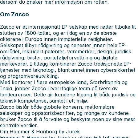
dersom du ønsker mer informasjon om rollen.
Om Zacco
Zacco er et internasjonalt IP-selskap med røtter tilbake til
slutten av 1800-tallet, og er i dag en av de største
aktørene i Europa innen immaterielle rettigheter.
Selskapet tilbyr rådgivning og tjenester innen hele IP-
området, inkludert patenter, varemerker, design, juridisk
rådgivning, tvister, porteføljeforvaltning og digitale
merkevarer. I tillegg kombinerer Zacco tradisjonelle IP-
tjenester med teknologi, blant annet innen cybersikkerhet
og programvareutvikling.
Med kontorer i flere europeiske land, Storbritannia og
India, jobber Zacco i tverrfaglige team på tvers av
landegrenser. Dette gir kundene tilgang til både juridisk og
teknisk kompetanse, samlet i ett miljø.
Zacco bistår både globale konsern, mellomstore
selskaper og oppstartsbedrifter, og mange av kundene
bruker Zacco til å forvalte og beskytte noen av sine mest
sentrale verdier.
Om Hammer & Hanborg by Jurek
Hammer & Hanborg by Jurek er et nordisk full-service