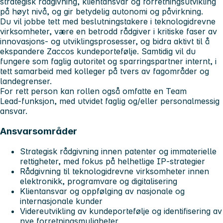
strategisk rådgivning, klientansvar og forretningsutvikling
på høyt nivå, og gir betydelig autonomi og påvirkning.
Du vil jobbe tett med beslutningstakere i teknologidrevne
virksomheter, være en betrodd rådgiver i kritiske faser av
innovasjons‑ og utviklingsprosesser, og bidra aktivt til å
ekspandere Zaccos kundeportefølje. Samtidig vil du
fungere som faglig autoritet og sparringspartner internt, i
tett samarbeid med kolleger på tvers av fagområder og
landegrenser.
For rett person kan rollen også omfatte en Team
Lead‑funksjon, med utvidet faglig og/eller personalmessig
ansvar.
Ansvarsområder
Strategisk rådgivning innen patenter og immaterielle
rettigheter, med fokus på helhetlige IP‑strategier
Rådgivning til teknologidrevne virksomheter innen
elektronikk, programvare og digitalisering
Klientansvar og oppfølging av nasjonale og
internasjonale kunder
Videreutvikling av kundeportefølje og identifisering av
nye forretningsmuligheter