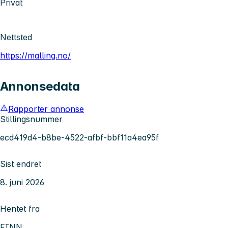
Privat
Nettsted
https://malling.no/
Annonsedata
Rapporter annonse
Stillingsnummer
ecd419d4-b8be-4522-afbf-bbf11a4ea95f
Sist endret
8. juni 2026
Hentet fra
FINN