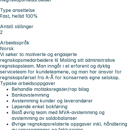
Type ansettelse
Fast, heltid 100%
Antall stillinger
2
Arbeidsspråk
Norsk
Vi søker to motiverte og engasjerte
regnskapsmedarbeidere til Malling sitt administrative
regnskapsteam. Man inngår i et erfarent og dyktig
serviceteam for kundeteamene, og man har ansvar for
regnskapsførsel fra A-Å for konsernets egne selskap.
Typiske arbeidsoppgaver
Behandle mottaksregister/rap bilag
Bankavstemming
Avstemming kunder og leverandører
Løpende enkel bokføring
Bistå øvrig team med MVA-avstemming og
avstemming av saldobalanser
Øvrige regnskapsrelaterte oppgaver inkl. håndtering
av reiseregninger og fakturering