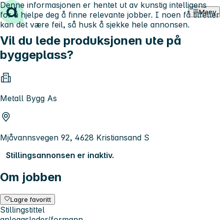
Denne informasjonen er hentet ut av kunstig intelligens
Hopp til innhold
Meny
for å hjelpe deg å finne relevante jobber. I noen få tilfeller
kan det være feil, så husk å sjekke hele annonsen.
Vil du lede produksjonen ute på
byggeplass?
Metall Bygg As
Mjåvannsvegen 92, 4628 Kristiansand S
Stillingsannonsen er inaktiv.
Om jobben
Lagre favoritt
Stillingstittel
anleggsleder/formann