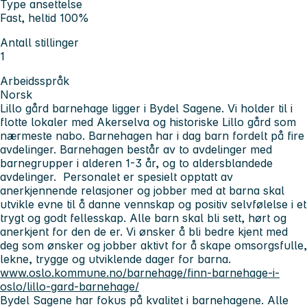
Type ansettelse
Fast, heltid 100%
Antall stillinger
1
Arbeidsspråk
Norsk
Lillo gård barnehage ligger i Bydel Sagene. Vi holder til i
flotte lokaler med Akerselva og historiske Lillo gård som
nærmeste nabo. Barnehagen har i dag barn fordelt på fire
avdelinger. Barnehagen består av to avdelinger med
barnegrupper i alderen 1-3 år, og to aldersblandede
avdelinger. Personalet er spesielt opptatt av
anerkjennende relasjoner og jobber med at barna skal
utvikle evne til å danne vennskap og positiv selvfølelse i et
trygt og godt fellesskap. Alle barn skal bli sett, hørt og
anerkjent for den de er. Vi ønsker å bli bedre kjent med
deg som ønsker og jobber aktivt for å skape omsorgsfulle,
lekne, trygge og utviklende dager for barna.
www.oslo.kommune.no/barnehage/finn-barnehage-i-
oslo/lillo-gard-barnehage/
Bydel Sagene har fokus på kvalitet i barnehagene. Alle