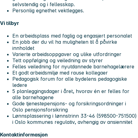
selvstendig og i fellesskap.
Personlig egnethet vektlegges.
Vi tilbyr
En arbeidsplass med faglig og engasjert personalet
En jobb der du vil ha muligheten til å påvirke
innholdet
Varierte arbeidsoppgaver og ulike utfordringer
Tett oppfølging og veiledning av styrer
Felles veiledning for nyutdannede barnehagelærere
Et godt arbeidsmiljø med rause kollegaer
Pedagogisk forum for alle bydelens pedagogiske
ledere
5 planleggingsdager i året, hvorav én er felles for
alle barnehagene
Gode tjenestepensjons- og forsikringsordninger i
Oslo pensjonsforsikring
Lønnsplassering i lønnstrinn 33-46 (598500-751500)
i Oslo kommunes regulativ, avhengig av ansiennitet
Kontaktinformasjon