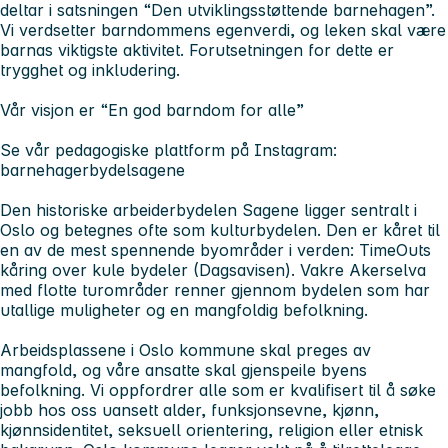
deltar i satsningen “Den utviklingsstøttende barnehagen”.
Vi verdsetter barndommens egenverdi, og leken skal være
barnas viktigste aktivitet. Forutsetningen for dette er
trygghet og inkludering.
Vår visjon er “En god barndom for alle”
Se vår pedagogiske plattform på Instagram:
barnehagerbydelsagene
Den historiske arbeiderbydelen Sagene ligger sentralt i
Oslo og betegnes ofte som kulturbydelen. Den er kåret til
en av de mest spennende byområder i verden: TimeOuts
kåring over kule bydeler (Dagsavisen). Vakre Akerselva
med flotte turområder renner gjennom bydelen som har
utallige muligheter og en mangfoldig befolkning.
Arbeidsplassene i Oslo kommune skal preges av
mangfold, og våre ansatte skal gjenspeile byens
befolkning. Vi oppfordrer alle som er kvalifisert til å søke
jobb hos oss uansett alder, funksjonsevne, kjønn,
kjønnsidentitet, seksuell orientering, religion eller etnisk