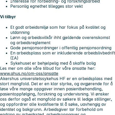
Interesse for forbedring- og forskningsarbeid
Personlig egnethet tillegges stor vekt
Vi tilbyr
Et godt arbeidsmiljø som har fokus på kvalitet og
utdanning
Lønn og arbeidsvilkår ihht gjeldende overenskomst
og arbeidsreglement
Gode pensjonsordninger i offentlig pensjonsordning
En arbeidsplass som er inkluderende arbeidslivbedrift
(IA)
Sykehuset er behjelpelig med å skaffe bolig
Les mer om alle våre tilbud for våre ansatte her:
www.ahus.no/om-oss/ansatte
Akershus universitetssykehus HF er en arbeidsplass med
stort mangfold. Det er en klar styrke, og avgjørende for å
løse våre mange oppgaver innen pasientbehandling,
pasientoppfølging, forskning og undervisning. Vi ønsker
oss derfor også et mangfold av søkere til ledige stillinger,
og oppfordrer alle kvalifiserte til å søke, uavhengig av
identitet og bakgrunn. Arbeidsgiver tar forbehold om
endring av arbeidssted, arbeidsoppgaver og