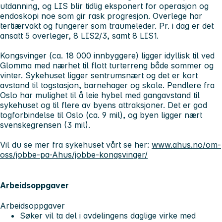
utdanning, og LIS blir tidlig eksponert for operasjon og
endoskopi noe som gir rask progresjon. Overlege har
tertiærvakt og fungerer som traumeleder. Pr. i dag er det
ansatt 5 overleger, 8 LIS2/3, samt 8 LIS1.
Kongsvinger (ca. 18 000 innbyggere) ligger idyllisk til ved
Glomma med nærhet til flott turterreng både sommer og
vinter. Sykehuset ligger sentrumsnært og det er kort
avstand til togstasjon, barnehager og skole. Pendlere fra
Oslo har mulighet til å leie hybel med gangavstand til
sykehuset og til flere av byens attraksjoner. Det er god
togforbindelse til Oslo (ca. 9 mil), og byen ligger nært
svenskegrensen (3 mil).
Vil du se mer fra sykehuset vårt se her:
www.ahus.no/om-
oss/jobbe-pa-Ahus/jobbe-kongsvinger/
Arbeidsoppgaver
Arbeidsoppgaver
Søker vil ta del i avdelingens daglige virke med