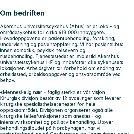
Om bedriften
Akershus universitetssykehus (Ahus
) er et lokal- og
områdesykehus for cirka 618 000 innbyggere.
Hovedoppgavene er pasientbehandling, forskning,
undervisning og pasientopplæring. Vi har pasienttilbud
innen somatikk, psykisk helsevern og
rusbehandling. Tjenestestedet er imidlertid Akershus
universitetssykehus HF og innbefatter alle sykehusets
lokasjoner. Arbeidsgiver tar forbehold om endring av
arbeidssted, arbeidsoppgaver og ansvarsområde ved
behov.
«Menneskelig nær – faglig sterk» er vår visjon
Kirurgisk divisjon
består av 12 avdelinger som leverer
kirurgiske spesialisthelsetjenester for hele
opptaksområdet. Divisjonen organiserer også alle
kirurgiske fellesfunksjoner som anestesi- og
intensivvirksomhet og palliativ behandling. Utover
behandlingstilbudet på Nordbyhagen, har vi
pasientbehandling på Gardermoen og Kongsvinger, samt