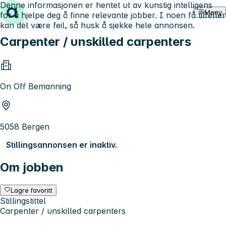
Denne informasjonen er hentet ut av kunstig intelligens
Hopp til innhold
Meny
for å hjelpe deg å finne relevante jobber. I noen få tilfeller
kan det være feil, så husk å sjekke hele annonsen.
Carpenter / unskilled carpenters
On Off Bemanning
5058 Bergen
Stillingsannonsen er inaktiv.
Om jobben
Lagre favoritt
Stillingstittel
Carpenter / unskilled carpenters