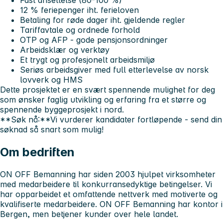
Fast ansettelse (80-100 %)
12 % feriepenger iht. ferieloven
Betaling for røde dager iht. gjeldende regler
Tariffavtale og ordnede forhold
OTP og AFP - gode pensjonsordninger
Arbeidsklær og verktøy
Et trygt og profesjonelt arbeidsmiljø
Seriøs arbeidsgiver med full etterlevelse av norsk
lovverk og HMS
Dette prosjektet er en svært spennende mulighet for deg
som ønsker faglig utvikling og erfaring fra et større og
spennende byggeprosjekt i nord.
**Søk nå:**Vi vurderer kandidater fortløpende - send din
søknad så snart som mulig!
Om bedriften
ON OFF Bemanning har siden 2003 hjulpet virksomheter
med medarbeidere til konkurransedyktige betingelser. Vi
har opparbeidet et omfattende nettverk med motiverte og
kvalifiserte medarbeidere. ON OFF Bemanning har kontor i
Bergen, men betjener kunder over hele landet.