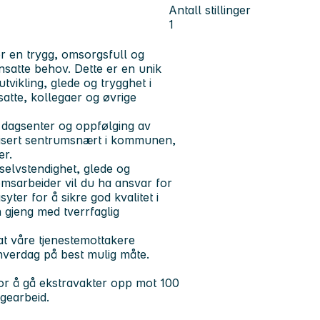
Antall stillinger
1
ker en trygg, omsorgsfull og
nsatte behov. Dette er en unik
utvikling, glede og trygghet i
atte, kollegaer og øvrige
et dagsenter og oppfølging av
isert sentrumsnært i kommunen,
er.
selvstendighet, glede og
omsarbeider vil du ha ansvar for
syter for å sikre god kvalitet i
n gjeng med tverrfaglig
at våre tjenestemottakere
 hverdag på best mulig måte.
 for å gå ekstravakter opp mot 100
lgearbeid.