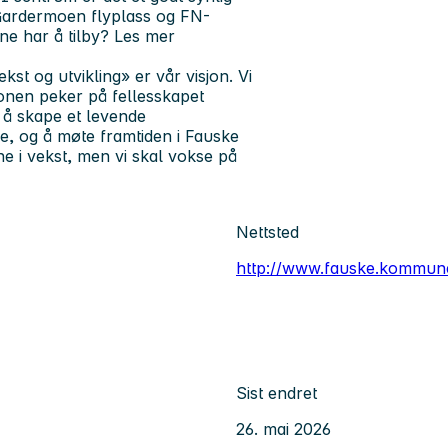
Gardermoen flyplass og FN-
e har å tilby? Les mer
st og utvikling» er vår visjon. Vi
jonen peker på fellesskapet
 å skape et levende
, og å møte framtiden i Fauske
e i vekst, men vi skal vokse på
Nettsted
http://www.fauske.kommune.
Sist endret
26. mai 2026