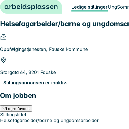
Hopp til innhold
Ledige stillinger
Ung
Somm
Helsefagarbeider/barne og ungdomsa
Oppfølgingstjenesten, Fauske kommune
Storgata 64, 8201 Fauske
Stillingsannonsen er inaktiv.
Om jobben
Lagre favoritt
Stillingstittel
Helsefagarbeider/barne og ungdomsarbeider