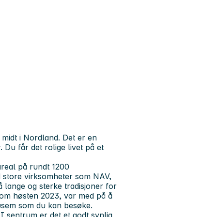
midt i Nordland. Det er en
u får det rolige livet på et
eal på rundt 1200
d store virksomheter som NAV,
lange og sterke tradisjoner for
 kom høsten 2023, var med på å
emusem som du kan besøke.
 sentrum er det et godt synlig