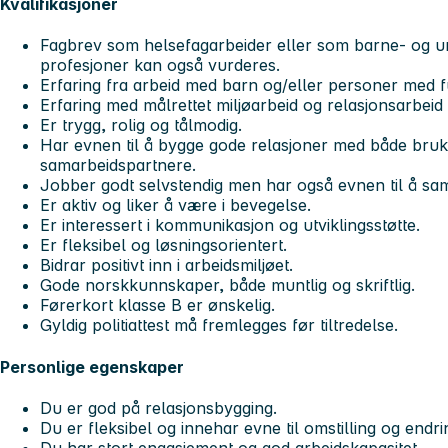
Kvalifikasjoner
Fagbrev som helsefagarbeider eller som barne- og 
profesjoner kan også vurderes.
Erfaring fra arbeid med barn og/eller personer med f
Erfaring med målrettet miljøarbeid og relasjonsarbeid 
Er trygg, rolig og tålmodig.
Har evnen til å bygge gode relasjoner med både bru
samarbeidspartnere.
Jobber godt selvstendig men har også evnen til å sa
Er aktiv og liker å være i bevegelse.
Er interessert i kommunikasjon og utviklingsstøtte.
Er fleksibel og løsningsorientert.
Bidrar positivt inn i arbeidsmiljøet.
Gode norskkunnskaper, både muntlig og skriftlig.
Førerkort klasse B er ønskelig.
Gyldig politiattest må fremlegges før tiltredelse.
Personlige egenskaper
Du er god på relasjonsbygging.
Du er fleksibel og innehar evne til omstilling og endri
Du har stort engasjement og god arbeidskapasitet.