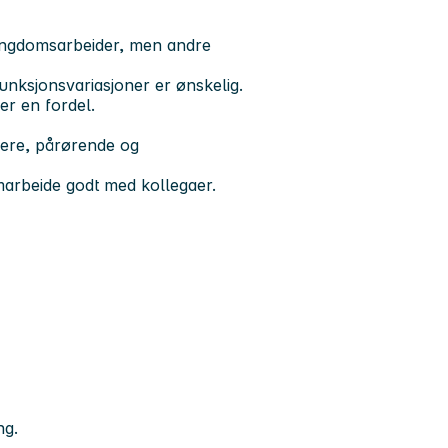
ungdomsarbeider, men andre
unksjonsvariasjoner er ønskelig.
er en fordel.
kere, pårørende og
marbeide godt med kollegaer.
ng.