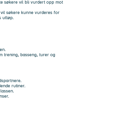
nte søkere vil bli vurdert opp mot
 vil søkere kunne vurderes for
 utløp.
gen.
som trening, basseng, turer og
dspartnere.
ende rutiner.
plassen.
nser.