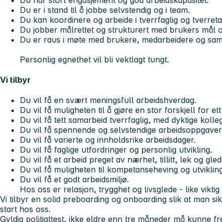
Du er i stand til å jobbe selvstendig og i team.
Du kan koordinere og arbeide i tverrfaglig og tverreta
Du jobber målrettet og strukturert med brukers mål 
Du er raus i møte med brukere, medarbeidere og sam
Personlig egnethet vil bli vektlagt tungt.
Vi tilbyr
Du vil få en svært meningsfull arbeidshverdag.
Du vil få muligheten til å gjøre en stor forskjell for et
Du vil få tett samarbeid tverrfaglig, med dyktige kolle
Du vil få spennende og selvstendige arbeidsoppgaver
Du vil få varierte og innholdsrike arbeidsdager.
Du vil få faglige utfordringer og personlig utvikling.
Du vil få et arbeid preget av nærhet, tillitt, lek og gled
Du vil få muligheten til kompetanseheving og utvikling
Du vil få et godt arbeidsmiljø.
Hos oss er relasjon, trygghet og livsglede - like vikt
Vi tilbyr en solid preboarding og onboarding slik at man s
start hos oss.
Gyldig politiattest, ikke eldre enn tre måneder må kunne fre