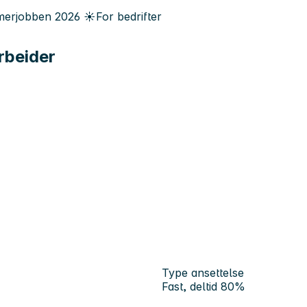
erjobben
2026
☀️
For bedrifter
rbeider
Type ansettelse
Fast, deltid 80%