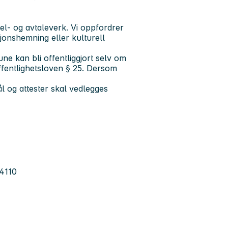
egel- og avtaleverk. Vi oppfordrer
ksjonshemning eller kulturell
ne kan bli offentliggjort selv om
offentlighetsloven § 25. Dersom
 og attester skal vedlegges
34110