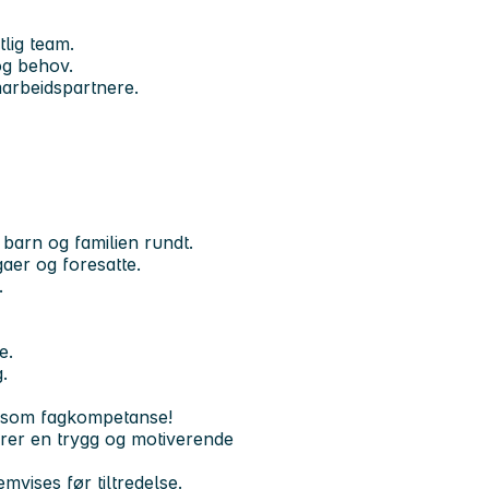
tlig team.
og behov.
arbeidspartnere.
t barn og familien rundt.
gaer og foresatte.
.
e.
.
ig som fagkompetanse!
ikrer en trygg og motiverende
mvises før tiltredelse.