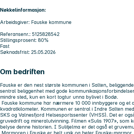
Nøkkelinformasjon:
Arbeidsgiver: Fauske kommune
Referansenr.: 5125828542
Stillingsprosent: 80%
Fast
Søknadsfrist: 25.05.2026
Om bedriften
Fauske er den nest største kommunen i Salten, beliggende 
sentral beliggenhet med gode kommunikasjonsforbindelser. D
mindre sted, kun en kort togtur unna bylivet i Bodø.
Fauske kommune har nærmere 10 000 innbyggere og et ar
kvadratkilometer. Kommunen er sentral i Indre Salten me
SKS og Valnesfjord Helsesportssenter (VHSS). Det er også 
gruvedrift og mineralutvinning. Filmen «Sulis 1907», som
belyse denne historien. I Sulitjelma er det også et gruv
Marmoren i Fauske er helt unik og heter Fauske-marmor. I