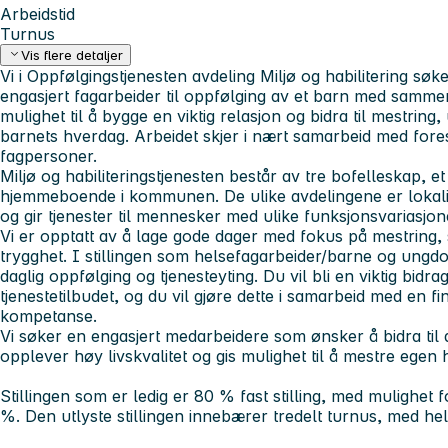
Arbeidstid
Turnus
Vis flere detaljer
Vi i Oppfølgingstjenesten avdeling Miljø og habilitering sø
engasjert fagarbeider til oppfølging av et barn med samme
mulighet til å bygge en viktig relasjon og bidra til mestring, 
barnets hverdag. Arbeidet skjer i nært samarbeid med fores
fagpersoner.
Miljø og habiliteringstjenesten består av tre bofelleskap, 
hjemmeboende i kommunen. De ulike avdelingene er lokal
og gir tjenester til mennesker med ulike funksjonsvariasjon
Vi er opptatt av å lage gode dager med fokus på mestring, 
trygghet. I stillingen som helsefagarbeider/barne og ungd
daglig oppfølging og tjenesteyting. Du vil bli en viktig bidrag
tjenestetilbudet, og du vil gjøre dette i samarbeid med en fi
kompetanse.
Vi søker en engasjert medarbeidere som ønsker å bidra til 
opplever høy livskvalitet og gis mulighet til å mestre egen
Stillingen som er ledig er 80 % fast stilling, med mulighet
%. Den utlyste stillingen innebærer tredelt turnus, med he