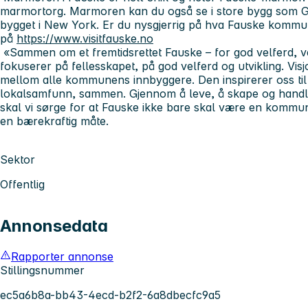
marmortorg. Marmoren kan du også se i store bygg som 
bygget i New York. Er du nysgjerrig på hva Fauske kommun
på
https://www.visitfauske.no
«Sammen om et fremtidsrettet Fauske – for god velferd, vek
fokuserer på fellesskapet, på god velferd og utvikling. Vis
mellom alle kommunens innbyggere. Den inspirerer oss til
lokalsamfunn, sammen. Gjennom å leve, å skape og handle
skal vi sørge for at Fauske ikke bare skal være en kommun
en bærekraftig måte.
Sektor
Offentlig
Annonsedata
Rapporter annonse
Stillingsnummer
ec5a6b8a-bb43-4ecd-b2f2-6a8dbecfc9a5