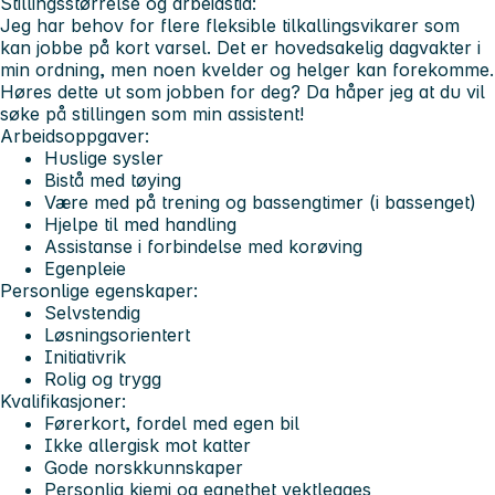
Stillingsstørrelse og arbeidstid:
Jeg har behov for flere fleksible tilkallingsvikarer som
kan jobbe på kort varsel. Det er hovedsakelig dagvakter i
min ordning, men noen kvelder og helger kan forekomme.
Høres dette ut som jobben for deg? Da håper jeg at du vil
søke på stillingen som min assistent!
Arbeidsoppgaver:
Huslige sysler
Bistå med tøying
Være med på trening og bassengtimer (i bassenget)
Hjelpe til med handling
Assistanse i forbindelse med korøving
Egenpleie
Personlige egenskaper:
Selvstendig
Løsningsorientert
Initiativrik
Rolig og trygg
Kvalifikasjoner:
Førerkort, fordel med egen bil
Ikke allergisk mot katter
Gode norskkunnskaper
Personlig kjemi og egnethet vektlegges