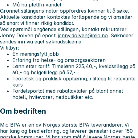
Må ha plettfri vandel
Grunnet stillingens natur oppfordres kvinner til å søke.
Aktuelle kandidater kontaktes fortløpende og vi ansetter
så snart vi finner riktig kandidat.
Ved spørsmål angående stillingen, kontakt rekrutterer
Jenny Dolven på epost:
jenny.dolven@mio.no
. Søknader
sendes inn via eget søknadsskjema.
Vi tilbyr:
En meningsfylt jobb
Erfaring fra helse- og omsorgssektoren
Lønn etter tariff: Timelønn 225,40,-, kveldstillegg på
60,- og helgetillegg på 57,-
Teoretisk og praktisk opplæring, i tillegg til relevante
kurs
Fordelsportal med rabattavtaler på blant annet
hotell, hvitevarer, nettbutikker etc.
Om bedriften
Mio BPA er en av Norges største BPA-leverandører. Vi
har lang og bred erfaring, og leverer tjenester i over 150
norske kommuner. Vi har som mål å levere Norges beste