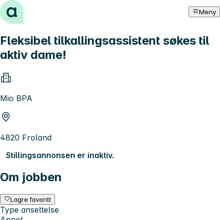
Hopp til innhold
Meny
Fleksibel tilkallingsassistent søkes til
aktiv dame!
Mio BPA
4820 Froland
Stillingsannonsen er inaktiv.
Om jobben
Lagre favoritt
Type ansettelse
Annet