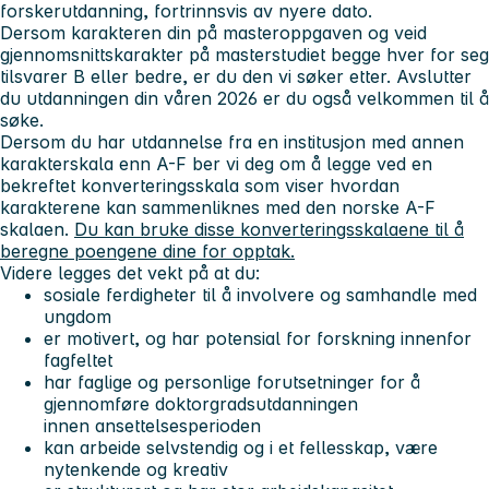
forskerutdanning, fortrinnsvis av nyere dato.
Dersom karakteren din på masteroppgaven og veid
gjennomsnittskarakter på masterstudiet begge hver for seg
tilsvarer B eller bedre, er du den vi søker etter. Avslutter
du utdanningen din våren 2026 er du også velkommen til å
søke.
Dersom du har utdannelse fra en institusjon med annen
karakterskala enn A-F ber vi deg om å legge ved en
bekreftet konverteringsskala som viser hvordan
karakterene kan sammenliknes med den norske A-F
skalaen.
Du kan bruke disse konverteringsskalaene til å
beregne poengene dine for opptak.
Videre legges det vekt på at du:
sosiale ferdigheter til å involvere og samhandle med
ungdom
er motivert, og har potensial for forskning innenfor
fagfeltet
har faglige og personlige forutsetninger for å
gjennomføre doktorgradsutdanningen
innen ansettelsesperioden
kan arbeide selvstendig og i et fellesskap, være
nytenkende og kreativ