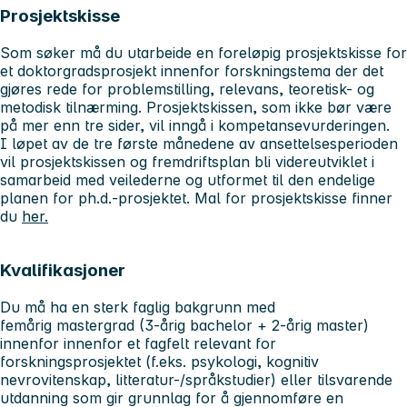
Prosjektskisse
Som søker må du utarbeide en foreløpig prosjektskisse for
et doktorgradsprosjekt innenfor forskningstema der det
gjøres rede for problemstilling, relevans, teoretisk- og
metodisk tilnærming. Prosjektskissen, som ikke bør være
på mer enn tre sider, vil inngå i kompetansevurderingen.
I løpet av de tre første månedene av ansettelsesperioden
vil prosjektskissen og fremdriftsplan bli videreutviklet i
samarbeid med veilederne og utformet til den endelige
planen for ph.d.-prosjektet. Mal for prosjektskisse finner
du
her.
Kvalifikasjoner
Du må ha en sterk faglig bakgrunn med
femårig mastergrad (3-årig bachelor + 2-årig master)
innenfor innenfor et fagfelt relevant for
forskningsprosjektet (f.eks. psykologi, kognitiv
nevrovitenskap, litteratur-/språkstudier) eller tilsvarende
utdanning som gir grunnlag for å gjennomføre en