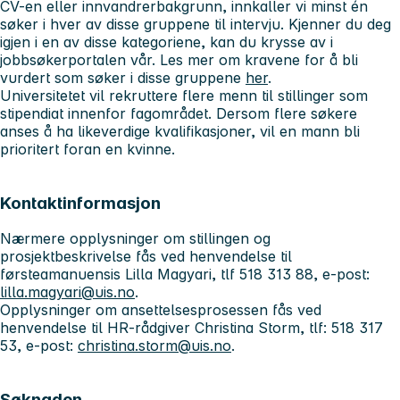
CV-en eller innvandrerbakgrunn, innkaller vi minst én
søker i hver av disse gruppene til intervju. Kjenner du deg
igjen i en av disse kategoriene, kan du krysse av i
jobbsøkerportalen vår. Les mer om kravene for å bli
vurdert som søker i disse gruppene
her
.
Universitetet vil rekruttere flere menn til stillinger som
stipendiat innenfor fagområdet. Dersom flere søkere
anses å ha likeverdige kvalifikasjoner, vil en mann bli
prioritert foran en kvinne.
Kontaktinformasjon
Nærmere opplysninger om stillingen og
prosjektbeskrivelse fås ved henvendelse til
førsteamanuensis Lilla Magyari, tlf 518 313 88, e-post:
lilla.magyari@uis.no
.
Opplysninger om ansettelsesprosessen fås ved
henvendelse til HR-rådgiver Christina Storm, tlf: 518 317
53, e-post:
christina.storm@uis.no
.
Søknaden