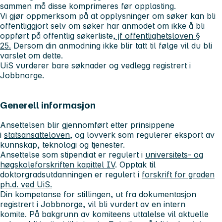
sammen må disse komprimeres før opplasting.
Vi gjør oppmerksom på at opplysninger om søker kan bli
offentliggjort selv om søker har anmodet om ikke å bli
oppført på offentlig søkerliste,
jf offentlighetsloven §
25.
Dersom din anmodning ikke blir tatt til følge vil du bli
varslet om dette.
UiS vurderer bare søknader og vedlegg registrert i
Jobbnorge.
Generell informasjon
Ansettelsen blir gjennomført etter prinsippene
i
statsansatteloven
, og lovverk som regulerer eksport av
kunnskap, teknologi og tjenester.
Ansettelse som stipendiat er regulert i
universitets- og
høgskoleforskriften kapittel IV
. Opptak til
doktorgradsutdanningen er regulert i
forskrift for graden
ph.d. ved UiS.
Din kompetanse for stillingen, ut fra dokumentasjon
registrert i Jobbnorge, vil bli vurdert av en intern
komite. På bakgrunn av komiteens uttalelse vil aktuelle