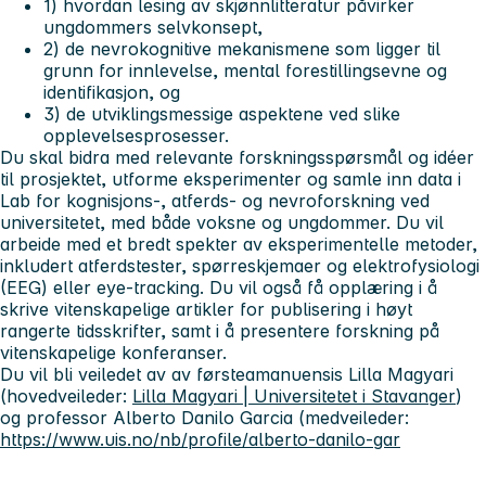
1) hvordan lesing av skjønnlitteratur påvirker
ungdommers selvkonsept,
2) de nevrokognitive mekanismene som ligger til
grunn for innlevelse, mental forestillingsevne og
identifikasjon, og
3) de utviklingsmessige aspektene ved slike
opplevelsesprosesser.
Du skal bidra med relevante forskningsspørsmål og idéer
til prosjektet, utforme eksperimenter og samle inn data i
Lab for kognisjons-, atferds- og nevroforskning ved
universitetet, med både voksne og ungdommer. Du vil
arbeide med et bredt spekter av eksperimentelle metoder,
inkludert atferdstester, spørreskjemaer og elektrofysiologi
(EEG) eller eye-tracking. Du vil også få opplæring i å
skrive vitenskapelige artikler for publisering i høyt
rangerte tidsskrifter, samt i å presentere forskning på
vitenskapelige konferanser.
Du vil bli veiledet av av førsteamanuensis Lilla Magyari
(hovedveileder:
Lilla Magyari | Universitetet i Stavanger
)
og professor Alberto Danilo Garcia (medveileder:
https://www.uis.no/nb/profile/alberto-danilo-gar