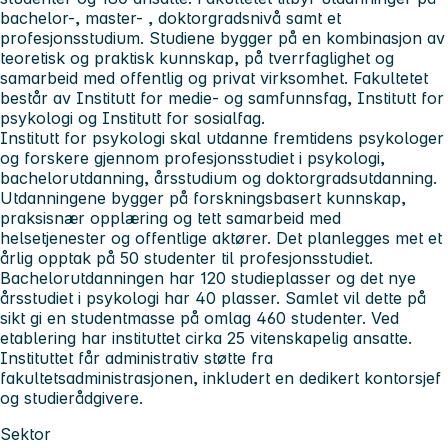
bachelor-, master- , doktorgradsnivå samt et
profesjonsstudium. Studiene bygger på en kombinasjon av
teoretisk og praktisk kunnskap, på tverrfaglighet og
samarbeid med offentlig og privat virksomhet. Fakultetet
består av Institutt for medie- og samfunnsfag, Institutt for
psykologi og Institutt for sosialfag.
Institutt for psykologi
skal utdanne fremtidens psykologer
og forskere gjennom profesjonsstudiet i psykologi,
bachelorutdanning, årsstudium og doktorgradsutdanning.
Utdanningene bygger på forskningsbasert kunnskap,
praksisnær opplæring og tett samarbeid med
helsetjenester og offentlige aktører. Det planlegges met et
årlig opptak på 50 studenter til profesjonsstudiet.
Bachelorutdanningen har 120 studieplasser og det nye
årsstudiet i psykologi har 40 plasser. Samlet vil dette på
sikt gi en studentmasse på omlag 460 studenter. Ved
etablering har instituttet cirka 25 vitenskapelig ansatte.
Instituttet får administrativ støtte fra
fakultetsadministrasjonen, inkludert en dedikert kontorsjef
og studierådgivere.
Sektor