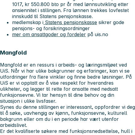
1017, kr 550.800 bto pr år med lønnsutvikling etter
ansiennitet i stillingen. Fra lønnen trekkes lovfestet
innskudd til Statens pensjonskasse.
medlemskap i
Statens pensjonskasse
sikrer gode
pensjons- og forsikringsordninger
mer om ansattgoder og fordeler
på uis.no
Mangfold
Mangfold er en ressurs i arbeids- og læringsmiljøet ved
UiS. Når vi har ulike bakgrunner og erfaringer, kan vi se
utfordringer fra flere vinkler og finne bedre løsninger. På
UiS er vi opptatt av å vise respekt for hverandres
ulikheter, og legger til rette for ansatte med nedsatt
funksjonsevne. Vi tar hensyn til dine behov og din
situasjon i ulike livsfaser.
Synes du denne stillingen er interessant, oppfordrer vi deg
til å søke, uavhengig av kjønn, funksjonsevne, kulturell
bakgrunn eller om du i en periode har vært utenfor
arbeidslivet.
Er det kvalifiserte søkere med funksjonsnedsettelse, hull i