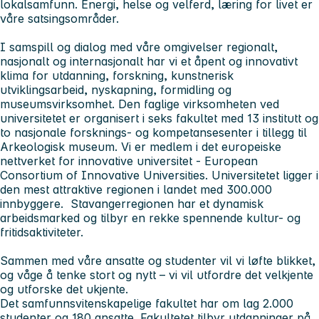
lokalsamfunn. Energi, helse og velferd, læring for livet er
våre satsingsområder.
I samspill og dialog med våre omgivelser regionalt,
nasjonalt og internasjonalt har vi et åpent og innovativt
klima for utdanning, forskning, kunstnerisk
utviklingsarbeid, nyskapning, formidling og
museumsvirksomhet. Den faglige virksomheten ved
universitetet er organisert i seks fakultet med 13 institutt og
to nasjonale forsknings- og kompetansesenter i tillegg til
Arkeologisk museum. Vi er medlem i det europeiske
nettverket for innovative universitet - European
Consortium of Innovative Universities. Universitetet ligger i
den mest attraktive regionen i landet med 300.000
innbyggere. Stavangerregionen har et dynamisk
arbeidsmarked og tilbyr en rekke spennende kultur- og
fritidsaktiviteter.
Sammen med våre ansatte og studenter vil vi løfte blikket,
og våge å tenke stort og nytt – vi vil utfordre det velkjente
og utforske det ukjente.
Det samfunnsvitenskapelige fakultet
har om lag 2.000
studenter og 180 ansatte. Fakultetet tilbyr utdanninger på