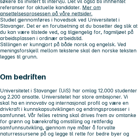
søkere bli invitert til intervju. Det vil også bli innhentet
referanser for aktuelle kandidater.
Mer om
ansettelsesprosessen på våre nettsider.
Studiet gjennomføres i hovedsak ved Universitetet i
Stavanger. Det er en forutsetning at du bosetter deg slik at
du kan være tilstede ved, og tilgjengelig for, fagmiljøet på
arbeidsplassen i ordinær arbeidstid.
Stillingen er kunngjort på både norsk og engelsk. Ved
meningsforskjell mellom tekstene skal den norske teksten
legges til grunn.
Om bedriften
Universitetet i Stavanger (UiS) har omlag 12.000 studenter
og 2.200 ansatte. Universitetet har store ambisjoner. Vi
skal ha en innovativ og internasjonal profil og være en
drivkraft i kunnskapsutviklingen og endringsprosesser i
samfunnet. Vår felles retning skal drives frem av omtanke
for grønn og bærekraftig omstilling og rettferdig
samfunnsutvikling, gjennom nye måter å forvalte
naturressursene på og legge til rette for bedre byer og