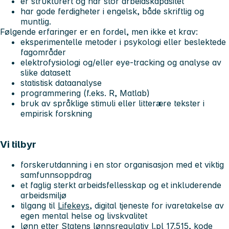
er strukturert og har stor arbeidskapasitet
har gode ferdigheter i engelsk, både skriftlig og
muntlig.
Følgende erfaringer er en fordel, men ikke et krav:
eksperimentelle metoder i psykologi eller beslektede
fagområder
elektrofysiologi og/eller eye-tracking og analyse av
slike datasett
statistisk dataanalyse
programmering (f.eks. R, Matlab)
bruk av språklige stimuli eller litterære tekster i
empirisk forskning
Vi tilbyr
forskerutdanning i en stor organisasjon med et viktig
samfunnsoppdrag
et faglig sterkt arbeidsfellesskap og et inkluderende
arbeidsmiljø
tilgang til
Lifekeys
, digital tjeneste for ivaretakelse av
egen mental helse og livskvalitet
lønn etter Statens lønnsregulativ l.pl 17.515, kode