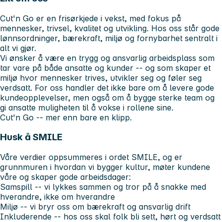
Cut'n Go er en frisørkjede i vekst, med fokus på
mennesker, trivsel, kvalitet og utvikling. Hos oss står gode
lønnsordninger, bærekraft, miljø og fornybarhet sentralt i
alt vi gjør.
Vi ønsker å være en trygg og ansvarlig arbeidsplass som
tar vare på både ansatte og kunder -- og som skaper et
miljø hvor mennesker trives, utvikler seg og føler seg
verdsatt. For oss handler det ikke bare om å levere gode
kundeopplevelser, men også om å bygge sterke team og
gi ansatte muligheten til å vokse i rollene sine.
Cut'n Go -- mer enn bare en klipp.
Husk å SMILE
Våre verdier oppsummeres i ordet
SMILE
, og er
grunnmuren i hvordan vi bygger kultur, møter kundene
våre og skaper gode arbeidsdager:
Samspill
-- vi lykkes sammen og tror på å snakke med
hverandre, ikke om hverandre
Miljø
-- vi bryr oss om bærekraft og ansvarlig drift
Inkluderende
-- hos oss skal folk bli sett, hørt og verdsatt