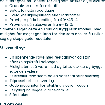
og svært gode muligheter for deg som ønsker å yte ekstra:
Grunnlønn etter frisørtariff
Betalt for alle røde dager
Kveld-/helligdagstillegg etter tariffsatser
Provisjon på behandling fra 40--45 %
Provisjon på salgsvarer fra 6--15 %
Sammen utgjør dette en solid og trygg lønnsmodell, med
mulighet for meget god lønn for den som ønsker å utvikle
seg og skape gode resultater.
Vi kan tilby:
En spennende rolle med
reelt ansvar og stor
påvirkningskraft i salongen
Muligheten til å være med og løfte, utvikle og bygge
salongen videre
Et kreativt frisørteam og en variert arbeidshverdag
Tilpasset arbeidshverdag
Gode muligheter for utvikling videre i kjeden
Et ryddig og hyggelig arbeidsmiljø
5 ferieuker
Litt om oss