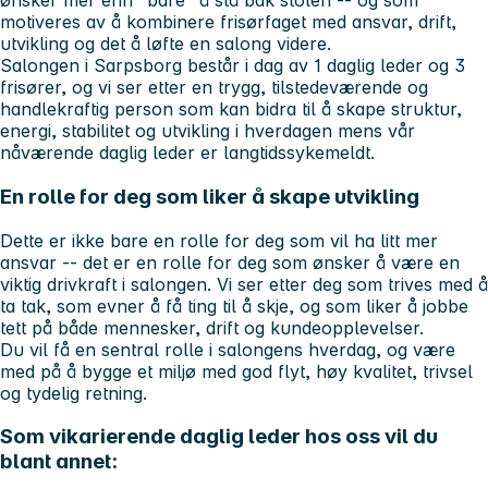
ønsker mer enn "bare" å stå bak stolen -- og som
motiveres av å kombinere frisørfaget med ansvar, drift,
utvikling og det å løfte en salong videre.
Salongen i Sarpsborg består i dag av
1 daglig leder og
3
frisører
, og vi ser etter en trygg, tilstedeværende og
handlekraftig person som kan bidra til å skape struktur,
energi, stabilitet og utvikling i hverdagen mens vår
nåværende daglig leder er langtidssykemeldt.
En rolle for deg som liker å skape utvikling
Dette er ikke bare en rolle for deg som vil ha litt mer
ansvar -- det er en rolle for deg som ønsker å være en
viktig drivkraft i salongen. Vi ser etter deg som trives med å
ta tak, som evner å få ting til å skje, og som liker å jobbe
tett på både mennesker, drift og kundeopplevelser.
Du vil få en sentral rolle i salongens hverdag, og være
med på å bygge et miljø med god flyt, høy kvalitet, trivsel
og tydelig retning.
Som vikarierende daglig leder hos oss vil du
blant annet: