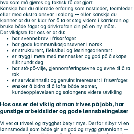
hva som må gjøres og faktisk få det gjort.
Kanskje har du allerede erfaring som nestleder, teamleder
eller med ekstra ansvar i salong -- eller kanskje du
kjenner at du er klar for å ta et steg videre i karrieren og
bruke både faget og drivkraften din på en ny måte.
Det viktigste for oss er at du:
har
svennebrev i frisørfaget
har gode kommunikasjonsevner i norsk
er strukturert, fleksibel og løsningsorientert
er trygg i møte med mennesker og god på å skape
tillit rundt deg
har stå-på-vilje, gjennomføringsevne og evne til å ta
tak
er serviceinnstilt og genuint interessert i frisørfaget
ønsker å bidra til å løfte både teamet,
kundeopplevelsen og salongens videre utvikling
Hos oss er det viktig at man trives på jobb, har
gunstige arbeidstider og gode lønnsbetingelser
Vi vet at trivsel og trygghet betyr mye. Derfor tilbyr vi en
lønnsmodell som både gir en god og trygg grunnlønn --