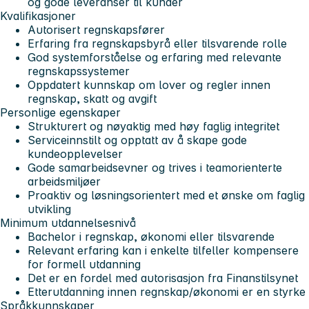
og gode leveranser til kunder
Kvalifikasjoner
Autorisert regnskapsfører
Erfaring fra regnskapsbyrå eller tilsvarende rolle
God systemforståelse og erfaring med relevante
regnskapssystemer
Oppdatert kunnskap om lover og regler innen
regnskap, skatt og avgift
Personlige egenskaper
Strukturert og nøyaktig med høy faglig integritet
Serviceinnstilt og opptatt av å skape gode
kundeopplevelser
Gode samarbeidsevner og trives i teamorienterte
arbeidsmiljøer
Proaktiv og løsningsorientert med et ønske om faglig
utvikling
Minimum utdannelsesnivå
Bachelor i regnskap, økonomi eller tilsvarende
Relevant erfaring kan i enkelte tilfeller kompensere
for formell utdanning
Det er en fordel med autorisasjon fra Finanstilsynet
Etterutdanning innen regnskap/økonomi er en styrke
Språkkunnskaper