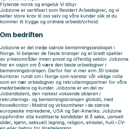
Flytende norsk og engelsk
Vi tilbyr
Jobzone er sertifisert som Revidert Arbeidsgiver, og vi
setter store krav til oss selv og våre kunder slik at du
kommer til trygge og ordnete arbeidsforhold.
Om bedriften
Jobzone er det tredje største bemanningsselskapet i
Norge. Vi betjener de fleste bransjer og et bredt spekter
av yrkesområder innen privat og offentlig sektor. Jobzone
har en visjon om å være den beste arbeidsgiver i
bemanningsbransjen. Derfor har vi mer enn 30 lokale
kontorer rundt om i Norge som ivaretar vår viktige rolle
som en nær arbeidsgiver og rekrutteringspartner for våre
medarbeidere og kunder. Jobzone er en del av
Jobandtalent, den raskest voksende aktøren i
rekrutterings- og bemanningsbransjen globalt, med
hovedkontor i Madrid og virksomheter i de største
europeiske markedene, USA og Sør-Amerika. Jobzone
oppfordrer alle kvalifiserte kandidater til å søke, uansett
alder, kjønn, seksuell legning, religion, etnisitet, hull i CV-
en eller behov for tilrettelegging.