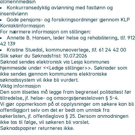
allmennmedisin
Konkurransedyktig avlønning med fastlønn og
insentivlønn
Gode pensjons- og forsikringsordninger gjennom KLP
Kontaktinformasjon
For nærmere informasjon om stillingen:
Annette B. Hansen, leder helse og rehabilitering, tlf. 912
42 139
Kristine Stuedal, kommuneoverlege, tlf. 61 24 42 00
Slik søker du
Søknadsfrist: 10.07.2026
Søknad sendes elektronisk via Lesja kommunes
hjemmeside under <<Ledige stillinger>>. Søknader som
ikke sendes gjennom kommunens elektroniske
søknadssystem vil ikke bli vurdert.
Viktig informasjon
Den som tilsettes må legge fram begrenset politiattest før
tiltredelse, jf. helse- og omsorgstjenesteloven § 5-4.
Vi gjør oppmerksom på at opplysninger om søkere kan bli
offentliggjort selv om det er bedt om unntak fra
søkerlisten, jf. offentleglova § 25. Dersom anmodningen
ikke tas til følge, vil søkeren bli varslet.
Søknadspapirer returneres ikke.