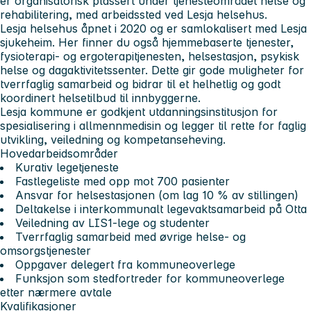
er organisatorisk plassert under tjenesteområdet helse og
rehabilitering, med arbeidssted ved Lesja helsehus.
Lesja helsehus åpnet i 2020 og er samlokalisert med Lesja
sjukeheim. Her finner du også hjemmebaserte tjenester,
fysioterapi- og ergoterapitjenesten, helsestasjon, psykisk
helse og dagaktivitetssenter. Dette gir gode muligheter for
tverrfaglig samarbeid og bidrar til et helhetlig og godt
koordinert helsetilbud til innbyggerne.
Lesja kommune er godkjent utdanningsinstitusjon for
spesialisering i allmennmedisin og legger til rette for faglig
utvikling, veiledning og kompetanseheving.
Hovedarbeidsområder
Kurativ legetjeneste
Fastlegeliste med opp mot 700 pasienter
Ansvar for helsestasjonen (om lag 10 % av stillingen)
Deltakelse i interkommunalt legevaktsamarbeid på Otta
Veiledning av LIS1-lege og studenter
Tverrfaglig samarbeid med øvrige helse- og
omsorgstjenester
Oppgaver delegert fra kommuneoverlege
Funksjon som stedfortreder for kommuneoverlege
etter nærmere avtale
Kvalifikasjoner