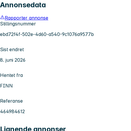
Annonsedata
Rapporter annonse
Stillingsnummer
ebd72f4f-502e-4d60-a540-9c1076a9577b
Sist endret
8. juni 2026
Hentet fra
FINN
Referanse
464984612
Lignende annonser