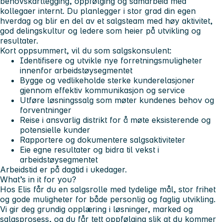
behovskartlegging, oppfølging og samarbeid med
kollegaer internt. Du planlegger i stor grad din egen
hverdag og blir en del av et salgsteam med høy aktivitet,
god delingskultur og ledere som heier på utvikling og
resultater.
Kort oppsummert, vil du som salgskonsulent:
Identifisere og utvikle nye forretningsmuligheter
innenfor arbeidstøysegmentet
Bygge og vedlikeholde sterke kunderelasjoner
gjennom effektiv kommunikasjon og service
Utføre løsningssalg som møter kundenes behov og
forventninger
Reise i ansvarlig distrikt for å møte eksisterende og
potensielle kunder
Rapportere og dokumentere salgsaktiviteter
Eie egne resultater og bidra til vekst i
arbeidstøysegmentet
Arbeidstid er på dagtid i ukedager.
What’s in it for you?
Hos Elis får du en salgsrolle med tydelige mål, stor frihet
og gode muligheter for både personlig og faglig utvikling.
Vi gir deg grundig opplæring i løsninger, marked og
salgsprosess, og du får tett oppfølging slik at du kommer