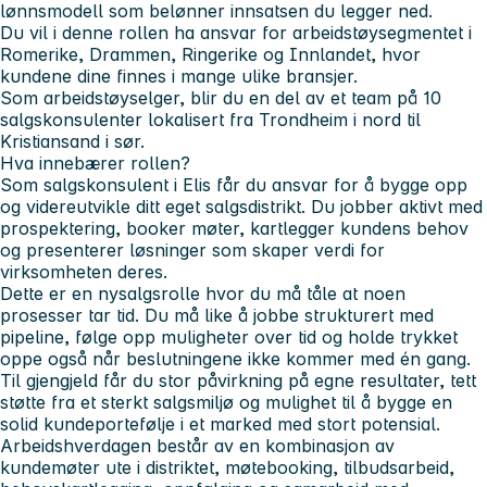
lønnsmodell som belønner innsatsen du legger ned.
Du vil i denne rollen ha ansvar for arbeidstøysegmentet i
Romerike, Drammen, Ringerike og Innlandet, hvor
kundene dine finnes i mange ulike bransjer.
Som arbeidstøyselger, blir du en del av et team på 10
salgskonsulenter lokalisert fra Trondheim i nord til
Kristiansand i sør.
Hva innebærer rollen?
Som salgskonsulent i Elis får du ansvar for å bygge opp
og videreutvikle ditt eget salgsdistrikt. Du jobber aktivt med
prospektering, booker møter, kartlegger kundens behov
og presenterer løsninger som skaper verdi for
virksomheten deres.
Dette er en nysalgsrolle hvor du må tåle at noen
prosesser tar tid. Du må like å jobbe strukturert med
pipeline, følge opp muligheter over tid og holde trykket
oppe også når beslutningene ikke kommer med én gang.
Til gjengjeld får du stor påvirkning på egne resultater, tett
støtte fra et sterkt salgsmiljø og mulighet til å bygge en
solid kundeportefølje i et marked med stort potensial.
Arbeidshverdagen består av en kombinasjon av
kundemøter ute i distriktet, møtebooking, tilbudsarbeid,