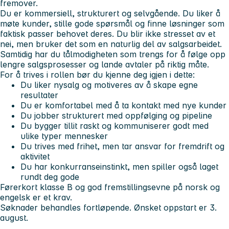
fremover.
Du er kommersiell, strukturert og selvgående. Du liker å
møte kunder, stille gode spørsmål og finne løsninger som
faktisk passer behovet deres. Du blir ikke stresset av et
nei, men bruker det som en naturlig del av salgsarbeidet.
Samtidig har du tålmodigheten som trengs for å følge opp
lengre salgsprosesser og lande avtaler på riktig måte.
For å trives i rollen bør du kjenne deg igjen i dette:
Du liker nysalg og motiveres av å skape egne
resultater
Du er komfortabel med å ta kontakt med nye kunder
Du jobber strukturert med oppfølging og pipeline
Du bygger tillit raskt og kommuniserer godt med
ulike typer mennesker
Du trives med frihet, men tar ansvar for fremdrift og
aktivitet
Du har konkurranseinstinkt, men spiller også laget
rundt deg gode
Førerkort klasse B og god fremstillingsevne på norsk og
engelsk er et krav.
Søknader behandles fortløpende. Ønsket oppstart er 3.
august.