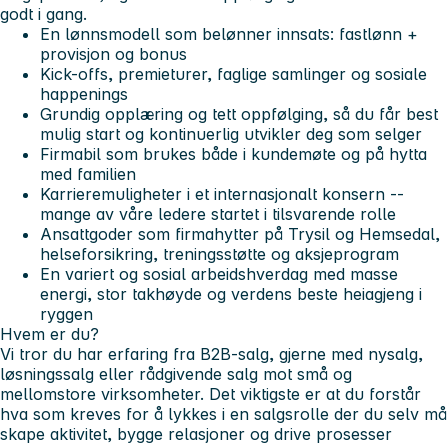
godt i gang.
En lønnsmodell som belønner innsats: fastlønn +
provisjon og bonus
Kick-offs, premieturer, faglige samlinger og sosiale
happenings
Grundig opplæring og tett oppfølging, så du får best
mulig start og kontinuerlig utvikler deg som selger
Firmabil som brukes både i kundemøte og på hytta
med familien
Karrieremuligheter i et internasjonalt konsern --
mange av våre ledere startet i tilsvarende rolle
Ansattgoder som firmahytter på Trysil og Hemsedal,
helseforsikring, treningsstøtte og aksjeprogram
En variert og sosial arbeidshverdag med masse
energi, stor takhøyde og verdens beste heiagjeng i
ryggen
Hvem er du?
Vi tror du har erfaring fra B2B-salg, gjerne med nysalg,
løsningssalg eller rådgivende salg mot små og
mellomstore virksomheter. Det viktigste er at du forstår
hva som kreves for å lykkes i en salgsrolle der du selv må
skape aktivitet, bygge relasjoner og drive prosesser