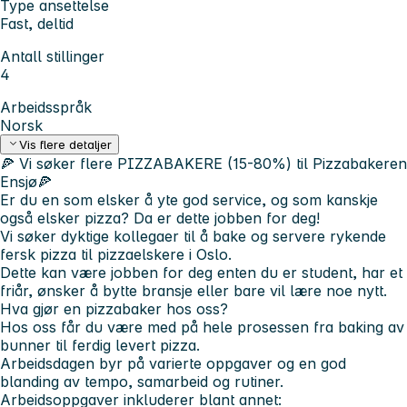
Type ansettelse
Fast, deltid
Antall stillinger
4
Arbeidsspråk
Norsk
Vis flere detaljer
🍕 Vi søker flere PIZZABAKERE (15-80%) til Pizzabakeren
Ensjø🍕
Er du en som elsker å yte god service, og som kanskje
også elsker pizza? Da er dette jobben for deg!
Vi søker dyktige kollegaer til å bake og servere rykende
fersk pizza til pizzaelskere i Oslo.
Dette kan være jobben for deg enten du er student, har et
friår, ønsker å bytte bransje eller bare vil lære noe nytt.
Hva gjør en pizzabaker hos oss?
Hos oss får du være med på hele prosessen fra baking av
bunner til ferdig levert pizza.
Arbeidsdagen byr på varierte oppgaver og en god
blanding av tempo, samarbeid og rutiner.
Arbeidsoppgaver inkluderer blant annet: