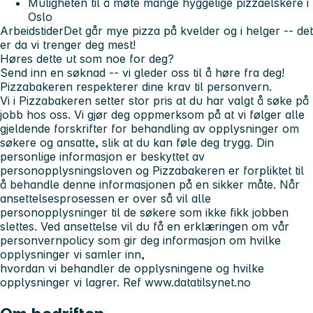
Muligheten til å møte mange hyggelige pizzaelskere i
Oslo
Arbeidstider
Det går mye pizza på kvelder og i helger -- det
er da vi trenger deg mest!
Høres dette ut som noe for deg?
Send inn en søknad -- vi gleder oss til å høre fra deg!
Pizzabakeren respekterer dine krav til personvern.
Vi i Pizzabakeren setter stor pris at du har valgt å søke på
jobb hos oss. Vi gjør deg oppmerksom på at vi følger alle
gjeldende forskrifter for behandling av opplysninger om
søkere og ansatte, slik at du kan føle deg trygg. Din
personlige informasjon er beskyttet av
personopplysningsloven og Pizzabakeren er forpliktet til
å behandle denne informasjonen på en sikker måte. Når
ansettelsesprosessen er over så vil alle
personopplysninger til de søkere som ikke fikk jobben
slettes. Ved ansettelse vil du få en erklæringen om vår
personvernpolicy som gir deg informasjon om hvilke
opplysninger vi samler inn,
hvordan vi behandler de opplysningene og hvilke
opplysninger vi lagrer. Ref www.datatilsynet.no