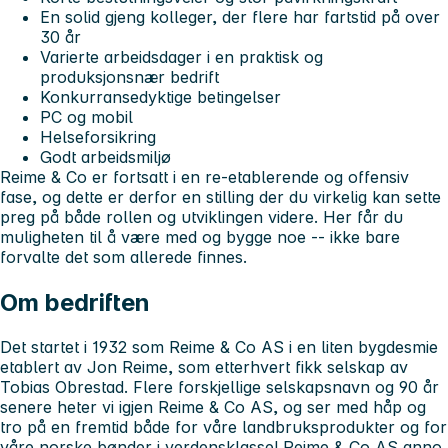
En solid gjeng kolleger, der flere har fartstid på over
30 år
Varierte arbeidsdager i en praktisk og
produksjonsnær bedrift
Konkurransedyktige betingelser
PC og mobil
Helseforsikring
Godt arbeidsmiljø
Reime & Co er fortsatt i en re-etablerende og offensiv
fase, og dette er derfor en stilling der du virkelig kan sette
preg på både rollen og utviklingen videre. Her får du
muligheten til å være med og bygge noe -- ikke bare
forvalte det som allerede finnes.
Om bedriften
Det startet i 1932 som Reime & Co AS i en liten bygdesmie
etablert av Jon Reime, som etterhvert fikk selskap av
Tobias Obrestad. Flere forskjellige selskapsnavn og 90 år
senere heter vi igjen Reime & Co AS, og ser med håp og
tro på en fremtid både for våre landbruksprodukter og for
våre norske bønder i verdensklasse! Reime & Co AS anno