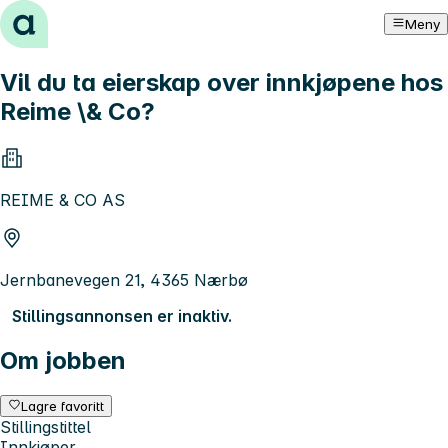
Hopp til innhold
Meny
Vil du ta eierskap over innkjøpene hos
Reime \& Co?
REIME & CO AS
Jernbanevegen 21, 4365 Nærbø
Stillingsannonsen er inaktiv.
Om jobben
Lagre favoritt
Stillingstittel
Innkjøper