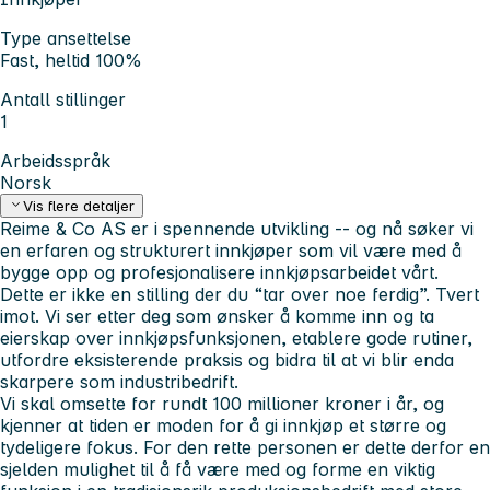
Type ansettelse
Fast, heltid 100%
Antall stillinger
1
Arbeidsspråk
Norsk
Vis flere detaljer
Reime & Co AS er i spennende utvikling -- og nå søker vi
en erfaren og strukturert innkjøper som vil være med å
bygge opp og profesjonalisere innkjøpsarbeidet vårt.
Dette er ikke en stilling der du “tar over noe ferdig”. Tvert
imot. Vi ser etter deg som ønsker å komme inn og ta
eierskap over innkjøpsfunksjonen, etablere gode rutiner,
utfordre eksisterende praksis og bidra til at vi blir enda
skarpere som industribedrift.
Vi skal omsette for rundt 100 millioner kroner i år, og
kjenner at tiden er moden for å gi innkjøp et større og
tydeligere fokus. For den rette personen er dette derfor en
sjelden mulighet til å få være med og forme en viktig