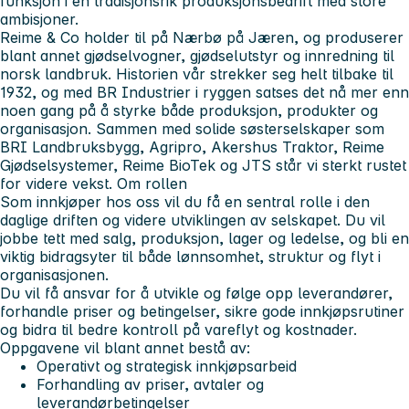
funksjon i en tradisjonsrik produksjonsbedrift med store
ambisjoner.
Reime & Co holder til på Nærbø på Jæren, og produserer
blant annet gjødselvogner, gjødselutstyr og innredning til
norsk landbruk. Historien vår strekker seg helt tilbake til
1932, og med BR Industrier i ryggen satses det nå mer enn
noen gang på å styrke både produksjon, produkter og
organisasjon. Sammen med solide søsterselskaper som
BRI Landbruksbygg, Agripro, Akershus Traktor, Reime
Gjødselsystemer, Reime BioTek og JTS står vi sterkt rustet
for videre vekst. Om rollen
Som innkjøper hos oss vil du få en sentral rolle i den
daglige driften og videre utviklingen av selskapet. Du vil
jobbe tett med salg, produksjon, lager og ledelse, og bli en
viktig bidragsyter til både lønnsomhet, struktur og flyt i
organisasjonen.
Du vil få ansvar for å utvikle og følge opp leverandører,
forhandle priser og betingelser, sikre gode innkjøpsrutiner
og bidra til bedre kontroll på vareflyt og kostnader.
Oppgavene vil blant annet bestå av:
Operativt og strategisk innkjøpsarbeid
Forhandling av priser, avtaler og
leverandørbetingelser