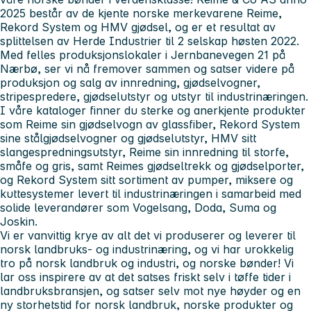
2025 består av de kjente norske merkevarene Reime,
Rekord System og HMV gjødsel, og er et resultat av
splittelsen av Herde Industrier til 2 selskap høsten 2022.
Med felles produksjonslokaler i Jernbanevegen 21 på
Nærbø, ser vi nå fremover sammen og satser videre på
produksjon og salg av innredning, gjødselvogner,
stripespredere, gjødselutstyr og utstyr til industrinæringen.
I våre kataloger finner du sterke og anerkjente produkter
som Reime sin gjødselvogn av glassfiber, Rekord System
sine stålgjødselvogner og gjødselutstyr, HMV sitt
slangespredningsutstyr, Reime sin innredning til storfe,
småfe og gris, samt Reimes gjødseltrekk og gjødselporter,
og Rekord System sitt sortiment av pumper, miksere og
kuttesystemer levert til industrinæringen i samarbeid med
solide leverandører som Vogelsang, Doda, Suma og
Joskin.
Vi er vanvittig krye av alt det vi produserer og leverer til
norsk landbruks- og industrinæring, og vi har urokkelig
tro på norsk landbruk og industri, og norske bønder! Vi
lar oss inspirere av at det satses friskt selv i tøffe tider i
landbruksbransjen, og satser selv mot nye høyder og en
ny storhetstid for norsk landbruk, norske produkter og