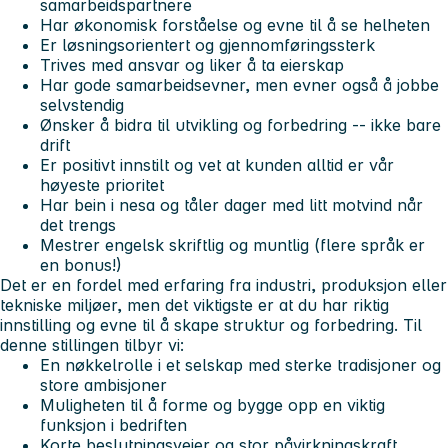
samarbeidspartnere
Har økonomisk forståelse og evne til å se helheten
Er løsningsorientert og gjennomføringssterk
Trives med ansvar og liker å ta eierskap
Har gode samarbeidsevner, men evner også å jobbe
selvstendig
Ønsker å bidra til utvikling og forbedring -- ikke bare
drift
Er positivt innstilt og vet at kunden alltid er vår
høyeste prioritet
Har bein i nesa og tåler dager med litt motvind når
det trengs
Mestrer engelsk skriftlig og muntlig (flere språk er
en bonus!)
Det er en fordel med erfaring fra industri, produksjon eller
tekniske miljøer, men det viktigste er at du har riktig
innstilling og evne til å skape struktur og forbedring. Til
denne stillingen tilbyr vi:
En nøkkelrolle i et selskap med sterke tradisjoner og
store ambisjoner
Muligheten til å forme og bygge opp en viktig
funksjon i bedriften
Korte beslutningsveier og stor påvirkningskraft