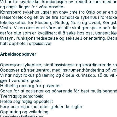
Vi har for øyeblikket kombinasjon av tredelt turnus med a
og dagstillinger for våre ansatte.
Kongsberg sykehus ligger en drøy time fra Oslo og er en av
Helseforetak og ett av de fire somatiske sykehus i foretak
lokalsykehus for Flesberg, Rollag, Nore og Uvdal, Kong
Vestre Viken ønsker at våre ansatte skal gjenspeile befol
derfor alle som er kvalifisert til å søke hos oss, uansett kjøn
livssyn, funksjonsnedsettelse og seksuell orientering. De
hatt opphold i arbeidslivet.
Arbeidsoppgaver
Operasjonssykepleie, steril assistanse og koordinerende ro
Oppgaver på sterilsentral med instrumenthåndtering på vak
Vi har høyt fokus på læring og å dele kunnskap, så du vil ko
gjør hverandre gode
Helhetlig omsorg for pasienter
Sørge for at pasienter og pårørende får best mulig behan
Tverrfaglig samarbeid
Holde seg faglig oppdatert
Føre pasientjournal etter gjeldende regler
Opplæring og veiledning