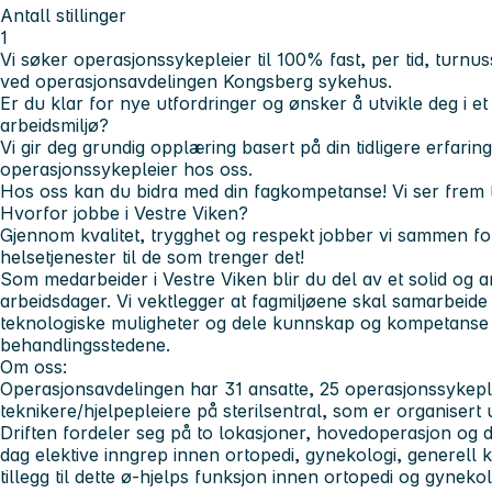
Antall stillinger
1
Vi søker operasjonssykepleier til 100% fast, per tid, turnus
ved operasjonsavdelingen Kongsberg sykehus.
Er du klar for nye utfordringer og ønsker å utvikle deg i et
arbeidsmiljø?
Vi gir deg grundig opplæring basert på din tidligere erfarin
operasjonssykepleier hos oss.
Hos oss kan du bidra med din fagkompetanse! Vi ser frem t
Hvorfor jobbe i Vestre Viken?
Gjennom kvalitet, trygghet og respekt jobber vi sammen for
helsetjenester til de som trenger det!
Som medarbeider i Vestre Viken blir du del av et solid og am
arbeidsdager. Vi vektlegger at fagmiljøene skal samarbeid
teknologiske muligheter og dele kunnskap og kompetanse 
behandlingsstedene.
Om oss:
Operasjonsavdelingen har 31 ansatte, 25 operasjonssykepl
teknikere/hjelpepleiere på sterilsentral, som er organiser
Driften fordeler seg på to lokasjoner, hovedoperasjon og dag
dag elektive inngrep innen ortopedi, gynekologi, generell k
tillegg til dette ø-hjelps funksjon innen ortopedi og gynekol