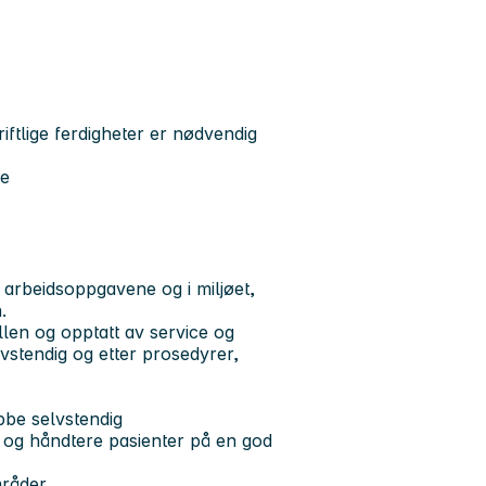
iftlige ferdigheter er nødvendig
re
l arbeidsoppgavene og i miljøet,
.
llen og opptatt av service og
lvstendig og etter prosedyrer,
bbe selvstendig
ta og håndtere pasienter på en god
mråder