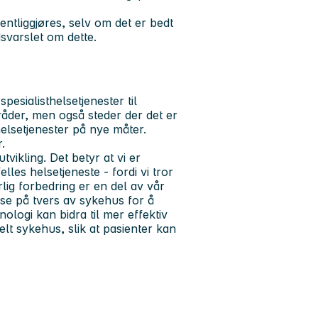
ntliggjøres, selv om det er bedt
dsvarslet om dette.
pesialisthelsetjenester til
der, men også steder der det er
helsetjenester på nye måter.
.
tvikling. Det betyr at vi er
lles helsetjeneste - fordi vi tror
lig forbedring er en del av vår
se på tvers av sykehus for å
ologi kan bidra til mer effektiv
elt sykehus, slik at pasienter kan