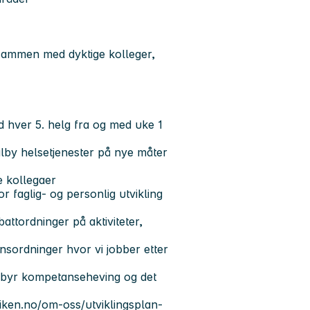
ø sammen med dyktige kolleger,
eid hver 5. helg fra og med uke 1
tilby helsetjenester på nye måter
e kollegaer
 faglig- og personlig utvikling
ttordninger på aktiviteter,
nsordninger hvor vi jobber etter
ilbyr kompetanseheving og det
viken.no/om-oss/utviklingsplan-