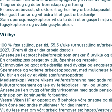
Tilegner deg og deler kunnskap og erfaring
Er ansvarsbevisst, strukturert og har høy arbeidskapasitet
Har godt humør og vil bidra til et godt arbeidsmiljø
Som operasjonssykepleier vil du ta del i et engasjert milj
fagsykepleiere og avdelingssykepleier.
Vi tilbyr
100 % fast stilling, per tid, 35,5 t/uke turnusstilling m/arb
2027. (Frem til da er det arbeid dagtid.)
Ansettelse i et stort helseforetak som ønsker å utvikle og 
En arbeidsplass preget av tillit, åpenhet og respekt
Et innovativt og godt arbeidsmiljø med dyktige og engasjert
Spennende og varierte arbeidsoppgaver, med muligheter for
Du blir en del av et viktig samfunnsoppdrag
Medlemskap i Vestre Vikens Velferdsforening med gode raba
kulturarrangement og leie av ferieboliger i inn- og utland
Ansettelse i en trygg offentlig virksomhet med gode pensjo
prinsipp om kontinuerlig forbedring
Vestre Viken HF er opptatt av å beholde våre ansatte og t
kan åpne seg andre muligheter for deg internt.
Vil du lese mer om vårt arbeid fremover se: https://vestre