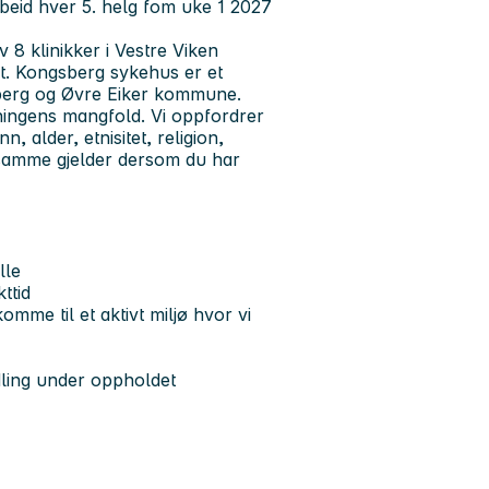
rbeid hver 5. helg fom uke 1 2027
 8 klinikker i Vestre Viken
et. Kongsberg sykehus er et
sberg og Øvre Eiker kommune.
kningens mangfold. Vi oppfordrer
n, alder, etnisitet, religion,
t samme gjelder dersom du har
lle
ttid
mme til et aktivt miljø hvor vi
dling under oppholdet