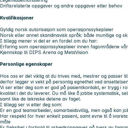
Legemiddelhåndtering
Driftsrelaterte oppgaver og andre oppgaver etter behov
Kvalifikasjoner
Gyldig norsk autorisasjon som operasjonssykepleier
Norsk eller annet skandinavisk språk: både muntlige og skr
I tillegg mener vi det er en fordel om du har:
Erfaring som operasjonssykepleier innen fagområdene vå
Kjennskap til DIPS Arena og MetaVision
Personlige egenskaper
Hos oss er det viktig at du trives med, mestrer og passer ti
derfor legger vi vekt på personlig egnethet ved ansettelsen
Vi ser etter deg som er god på pasientkontakt, er trygg i ro
kvalitet i det du leverer. Du må like å jobbe systematisk, se
samt like de tekniske delene av faget.
I tillegg ser vi etter deg som:
Er en god teamarbeider, samarbeidsvillig, men også kan jo
Har respekt for hver enkelt pasient, samt evne til å ivare
måte
Er fleksibel i forhold til arbeidsoppgaver på tvers av fago