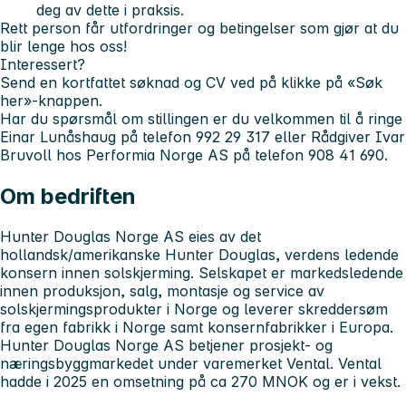
deg av dette i praksis.
Rett person får utfordringer og betingelser som gjør at du
blir lenge hos oss!
Interessert?
Send en kortfattet søknad og CV ved på klikke på «Søk
her»-knappen.
Har du spørsmål om stillingen er du velkommen til å ringe
Einar Lunåshaug på telefon 992 29 317 eller Rådgiver Ivar
Bruvoll hos Performia Norge AS på telefon 908 41 690.
Om bedriften
Hunter Douglas Norge AS eies av det
hollandsk/amerikanske Hunter Douglas, verdens ledende
konsern innen solskjerming. Selskapet er markedsledende
innen produksjon, salg, montasje og service av
solskjermingsprodukter i Norge og leverer skreddersøm
fra egen fabrikk i Norge samt konsernfabrikker i Europa.
Hunter Douglas Norge AS betjener prosjekt- og
næringsbyggmarkedet under varemerket Vental.
Vental
hadde i 2025 en omsetning på ca 270 MNOK og er i vekst.