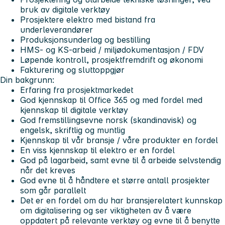
bruk av digitale verktøy
Prosjektere elektro med bistand fra
underleverandører
Produksjonsunderlag og bestilling
HMS- og KS-arbeid / miljødokumentasjon / FDV
Løpende kontroll, prosjektfremdrift og økonomi
Fakturering og sluttoppgjør
Din bakgrunn:
Erfaring fra prosjektmarkedet
God kjennskap til Office 365 og med fordel med
kjennskap til digitale verktøy
God fremstillingsevne norsk (skandinavisk) og
engelsk, skriftlig og muntlig
Kjennskap til vår bransje / våre produkter en fordel
En viss kjennskap til elektro er en fordel
God på lagarbeid, samt evne til å arbeide selvstendig
når det kreves
God evne til å håndtere et større antall prosjekter
som går parallelt
Det er en fordel om du har bransjerelatert kunnskap
om digitalisering og ser viktigheten av å være
oppdatert på relevante verktøy og evne til å benytte