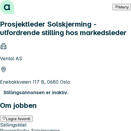
Hopp til innhold
Meny
Prosjektleder Solskjerming -
utfordrende stilling hos markedsleder
Vental AS
Enebakkveien 117 B, 0680 Oslo
Stillingsannonsen er inaktiv.
Om jobben
Lagre favoritt
Stillingstittel
Prosjektleder Solskjerming