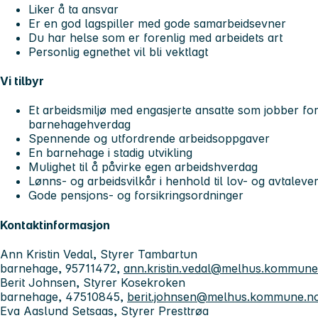
Liker å ta ansvar
Er en god lagspiller med gode samarbeidsevner
Du har helse som er forenlig med arbeidets art
Personlig egnethet vil bli vektlagt
Vi tilbyr
Et arbeidsmiljø med engasjerte ansatte som jobber for
barnehagehverdag
Spennende og utfordrende arbeidsoppgaver
En barnehage i stadig utvikling
Mulighet til å påvirke egen arbeidshverdag
Lønns- og arbeidsvilkår i henhold til lov- og avtaleve
Gode pensjons- og forsikringsordninger
Kontaktinformasjon
Ann Kristin Vedal, Styrer Tambartun
barnehage, 95711472,
ann.kristin.vedal@melhus.kommune
Berit Johnsen, Styrer Kosekroken
barnehage, 47510845,
berit.johnsen@melhus.kommune.n
Eva Aaslund Setsaas, Styrer Presttrøa