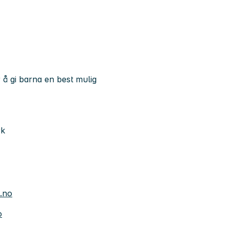
 å gi barna en best mulig
rk
.no
o