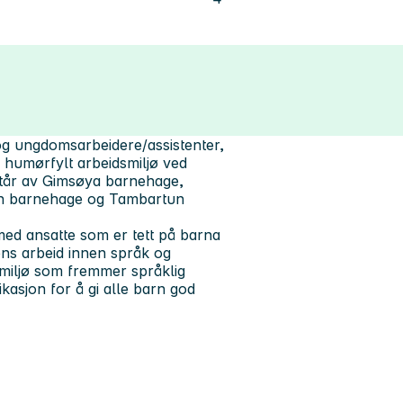
 og ungdomsarbeidere/assistenter,
og humørfylt arbeidsmiljø ved
tår av Gimsøya barnehage,
en barnehage og Tambartun
med ansatte som er tett på barna
ens arbeid innen språk og
kmiljø som fremmer språklig
kasjon for å gi alle barn god