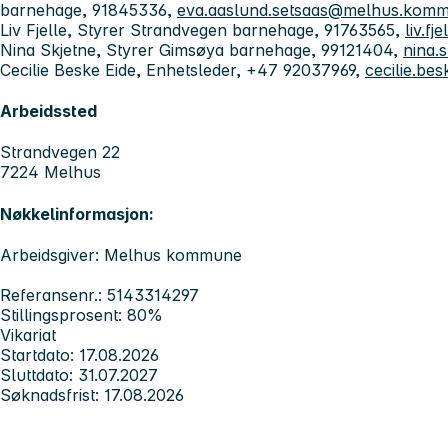
barnehage, 91845336,
eva.aaslund.setsaas@melhus.kom
Liv Fjelle, Styrer Strandvegen barnehage, 91763565,
liv.f
Nina Skjetne, Styrer Gimsøya barnehage, 99121404,
nina.
Cecilie Beske Eide, Enhetsleder, +47 92037969,
cecilie.b
Arbeidssted
Strandvegen 22
7224 Melhus
Nøkkelinformasjon:
Arbeidsgiver: Melhus kommune
Referansenr.: 5143314297
Stillingsprosent: 80%
Vikariat
Startdato: 17.08.2026
Sluttdato: 31.07.2027
Søknadsfrist: 17.08.2026