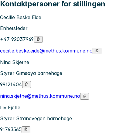
Kontaktpersoner for stillingen
Cecilie Beske Eide
Enhetsleder
+47 92037969
cecilie.beske.eide@melhus.kommune.no
Nina Skjetne
Styrer Gimsøya barnehage
99121404
nina.skjetne@melhus.kommune.no
Liv Fjelle
Styrer Strandvegen barnehage
91763565