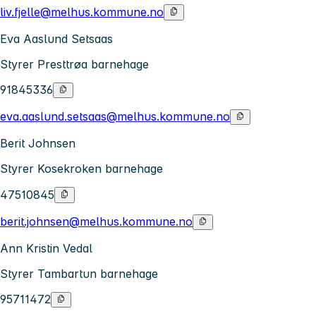
liv.fjelle@melhus.kommune.no
Eva Aaslund Setsaas
Styrer Presttrøa barnehage
91845336
eva.aaslund.setsaas@melhus.kommune.no
Berit Johnsen
Styrer Kosekroken barnehage
47510845
berit.johnsen@melhus.kommune.no
Ann Kristin Vedal
Styrer Tambartun barnehage
95711472