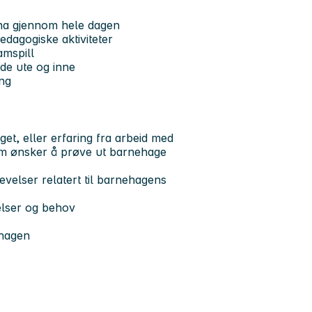
arna gjennom hele dagen
edagogiske aktiviteter
amspill
åde ute og inne
ing
t, eller erfaring fra arbeid med
om ønsker å prøve ut barnehage
evelser relatert til barnehagens
elser og behov
ehagen