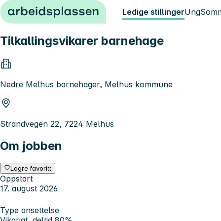
Hopp til innhold
Ledige stillinger
Ung
Somm
Tilkallingsvikarer barnehage
Nedre Melhus barnehager, Melhus kommune
Strandvegen 22, 7224 Melhus
Om jobben
Lagre favoritt
Oppstart
17. august 2026
Type ansettelse
Vikariat, deltid 80%