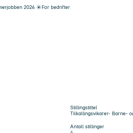
erjobben
2026
☀️
For bedrifter
Stillingstittel
Tilkallingsvikarer- Barne- 
Antall stillinger
4