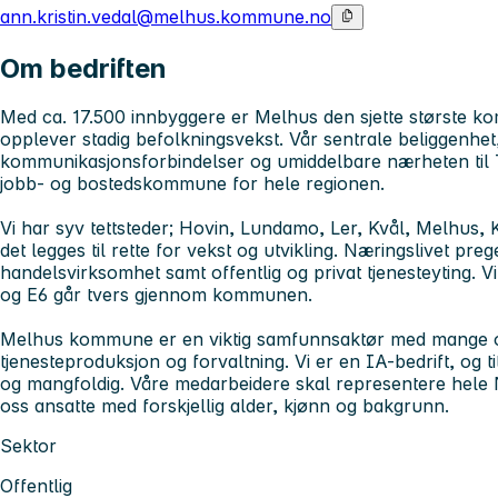
ann.kristin.vedal@melhus.kommune.no
Om bedriften
Med ca. 17.500 innbyggere er Melhus den sjette største k
opplever stadig befolkningsvekst. Vår sentrale beliggenhet
kommunikasjonsforbindelser og umiddelbare nærheten til Tr
jobb- og bostedskommune for hele regionen.
Vi har syv tettsteder; Hovin, Lundamo, Ler, Kvål, Melhus
det legges til rette for vekst og utvikling. Næringslivet pre
handelsvirksomhet samt offentlig og privat tjenesteyting. V
og E6 går tvers gjennom kommunen.
Melhus kommune er en viktig samfunnsaktør med mange og 
tjenesteproduksjon og forvaltning. Vi er en IA-bedrift, og 
og mangfoldig. Våre medarbeidere skal representere hele 
oss ansatte med forskjellig alder, kjønn og bakgrunn.
Sektor
Offentlig