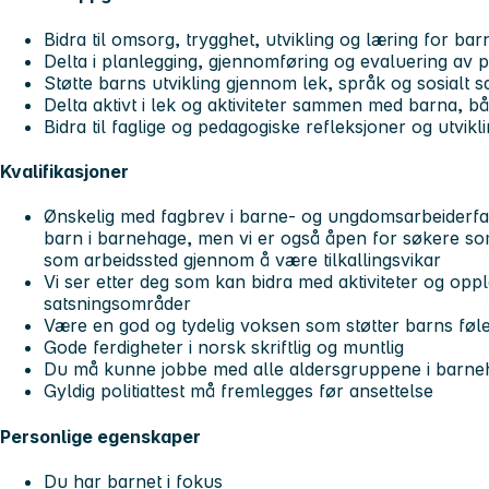
Bidra til omsorg, trygghet, utvikling og læring for b
Delta i planlegging, gjennomføring og evaluering av p
Støtte barns utvikling gjennom lek, språk og sosialt s
Delta aktivt i lek og aktiviteter sammen med barna, b
Bidra til faglige og pedagogiske refleksjoner og utvikl
Kvalifikasjoner
Ønskelig med fagbrev i barne- og ungdomsarbeiderfage
barn i barnehage, men vi er også åpen for søkere s
som arbeidssted gjennom å være tilkallingsvikar
Vi ser etter deg som kan bidra med aktiviteter og oppl
satsningsområder
Være en god og tydelig voksen som støtter barns føl
Gode ferdigheter i norsk skriftlig og muntlig
Du må kunne jobbe med alle aldersgruppene i barn
Gyldig politiattest må fremlegges før ansettelse
Personlige egenskaper
Du har barnet i fokus