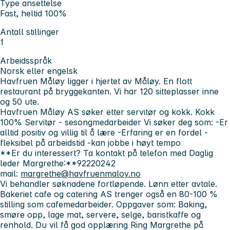
Type ansettelse
Fast, heltid 100%
Antall stillinger
1
Arbeidsspråk
Norsk eller engelsk
Havfruen Måløy ligger i hjertet av Måløy. En flott
restaurant på bryggekanten. Vi har 120 sitteplasser inne
og 50 ute.
Havfruen Måløy AS søker etter servitør og kokk.
Kokk
100%
Servitør - sesongmedarbeider
Vi søker deg som:
-Er
alltid positiv og villig til å lære
-Erfaring er en fordel
-
fleksibel på arbeidstid
-kan jobbe i høyt tempo
**Er du interessert? Ta kontakt på telefon med Daglig
leder Margrethe:**92220242
mail:
margrethe@havfruenmaloy.no
Vi behandler søknadene fortløpende.
Lønn etter avtale.
Bakeriet cafe og catering AS trenger også en 80-100 %
stilling som cafemedarbeider.
Oppgaver som:
Baking,
smøre opp, lage mat, servere, selge, baristkaffe og
renhold.
Du vil få god opplæring
Ring Margrethe på