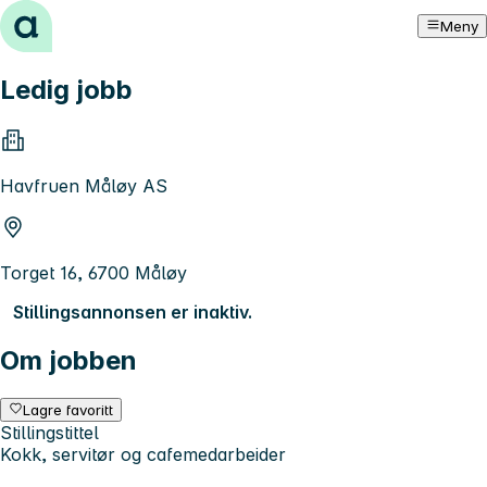
Hopp til innhold
Meny
Ledig jobb
Havfruen Måløy AS
Torget 16, 6700 Måløy
Stillingsannonsen er inaktiv.
Om jobben
Lagre favoritt
Stillingstittel
Kokk, servitør og cafemedarbeider