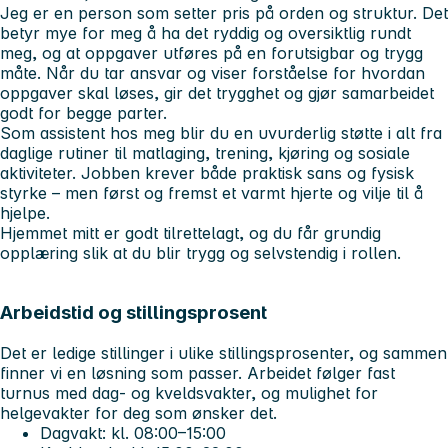
Jeg er en person som setter pris på orden og struktur. Det
betyr mye for meg å ha det ryddig og oversiktlig rundt
meg, og at oppgaver utføres på en forutsigbar og trygg
måte. Når du tar ansvar og viser forståelse for hvordan
oppgaver skal løses, gir det trygghet og gjør samarbeidet
godt for begge parter.
Som assistent hos meg blir du en uvurderlig støtte i alt fra
daglige rutiner til matlaging, trening, kjøring og sosiale
aktiviteter. Jobben krever både praktisk sans og fysisk
styrke – men først og fremst et varmt hjerte og vilje til å
hjelpe.
Hjemmet mitt er godt tilrettelagt, og du får grundig
opplæring slik at du blir trygg og selvstendig i rollen.
Arbeidstid og stillingsprosent
Det er ledige stillinger i ulike stillingsprosenter, og sammen
finner vi en løsning som passer. Arbeidet følger fast
turnus med dag- og kveldsvakter, og mulighet for
helgevakter for deg som ønsker det.
Dagvakt: kl. 08:00–15:00