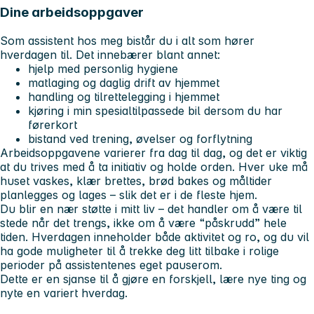
Dine arbeidsoppgaver
Som assistent hos meg bistår du i alt som hører
hverdagen til. Det innebærer blant annet:
hjelp med personlig hygiene
matlaging og daglig drift av hjemmet
handling og tilrettelegging i hjemmet
kjøring i min spesialtilpassede bil dersom du har
førerkort
bistand ved trening, øvelser og forflytning
Arbeidsoppgavene varierer fra dag til dag, og det er viktig
at du trives med å ta initiativ og holde orden. Hver uke må
huset vaskes, klær brettes, brød bakes og måltider
planlegges og lages – slik det er i de fleste hjem.
Du blir en nær støtte i mitt liv – det handler om å være til
stede når det trengs, ikke om å være “påskrudd” hele
tiden. Hverdagen inneholder både aktivitet og ro, og du vil
ha gode muligheter til å trekke deg litt tilbake i rolige
perioder på assistentenes eget pauserom.
Dette er en sjanse til å gjøre en forskjell, lære nye ting og
nyte en variert hverdag.