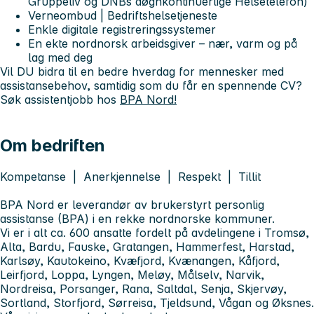
Gruppeliv og DNBs døgnkontinuerlige Helsetelefon)
Verneombud | Bedriftshelsetjeneste
Enkle digitale registreringssystemer
En ekte nordnorsk arbeidsgiver – nær, varm og på
lag med deg
Vil DU bidra til
en bedre hverdag
for mennesker med
assistansebehov, samtidig som du får en spennende CV?
Søk assistentjobb hos
BPA Nord!
Om bedriften
Kompetanse | Anerkjennelse | Respekt | Tillit
BPA Nord er leverandør av brukerstyrt personlig
assistanse (BPA) i en rekke nordnorske kommuner.
Vi er i alt ca. 600 ansatte fordelt på avdelingene i Tromsø,
Alta, Bardu, Fauske, Gratangen, Hammerfest, Harstad,
Karlsøy, Kautokeino, Kvæfjord, Kvænangen, Kåfjord,
Leirfjord, Loppa, Lyngen, Meløy, Målselv, Narvik,
Nordreisa, Porsanger, Rana, Saltdal, Senja, Skjervøy,
Sortland, Storfjord, Sørreisa, Tjeldsund, Vågan og Øksnes.