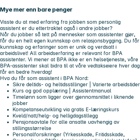
Mye mer enn bare penger
Visste du at med erfaring fra jobben som personlig
assistent er du ettertraktet også i andre jobber?
Når du jobber så tett på mennesker som assistenter gjør,
får du en helt egen kunnskap om relasjonsbygging. Du får
kunnskap og erfaringer som er unik og verdsatt i
arbeidslivet! All arbeidserfaring er relevant for BPA
assistenter. Vi mener at BPA ikke er en helsetjeneste, våre
BPA-assistenter skal bidra til at våre vedtakseiere hver dag
får
en bedre hverdag!
Hva du får som assistent i BPA Nord:
Sikre deltids- og heltidsstillinger | Varierte arbeidstider
Kurs og god opplæring | Assistentmanual
Timelønn som ligger over gjennomsnittet i liknende
jobber
Kompetanseutvikling via gratis E-læringskurs
Kveld/natt/helg- og helligdagstillegg
Pensjonsavtale for alle ansatte uavhengig av
stillingsstørrelse
Personalforsikringer (Yrkesskade, Fritidsskade,