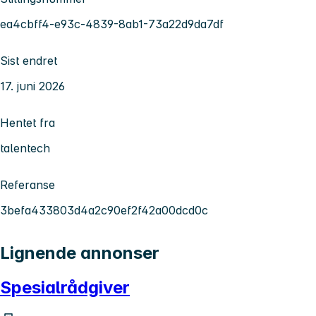
ea4cbff4-e93c-4839-8ab1-73a22d9da7df
Sist endret
17. juni 2026
Hentet fra
talentech
Referanse
3befa433803d4a2c90ef2f42a00dcd0c
Lignende annonser
Spesialrådgiver