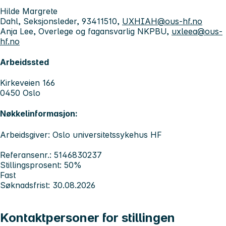
Hilde Margrete
Dahl, Seksjonsleder, 93411510,
UXHIAH@ous-hf.no
Anja Lee, Overlege og fagansvarlig NKPBU,
uxleea@ous-
hf.no
Arbeidssted
Kirkeveien 166
0450 Oslo
Nøkkelinformasjon:
Arbeidsgiver: Oslo universitetssykehus HF
Referansenr.: 5146830237
Stillingsprosent: 50%
Fast
Søknadsfrist: 30.08.2026
Kontaktpersoner for stillingen