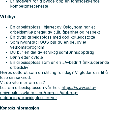
Er motivert for å bygge opp en landsdekkende
kompetansetjeneste
Vi tilbyr
En arbeidsplass i hjertet av Oslo, som har et
arbeidsmiljø preget av tillit, åpenhet og respekt
En trygg arbeidsplass med god kollegastøtte
Som nyansatt i OUS blir du en del av et
velkomstprogram
Du blir en del av et viktig samfunnsoppdrag
Lønn etter avtale
En arbeidsplass som er en IA-bedrift (inkluderende
arbeidsliv)
Høres dette ut som en stilling for deg? Vi gleder oss til å
lese din søknad.
Vil du vite mer om oss?
Les om arbeidsplassen vår her:
https://www.oslo-
universitetssykehus.no/om-oss/jobb-og-
utdanning/arbeidsplassen-var
Kontaktinformasjon