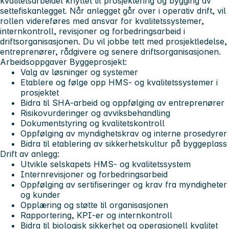
kvalitetsarbeidet knyttet til prosjektering og bygging av
settefiskanlegget. Når anlegget går over i operativ drift, vil
rollen videreføres med ansvar for kvalitetssystemer,
internkontroll, revisjoner og forbedringsarbeid i
driftsorganisasjonen. Du vil jobbe tett med prosjektledelse,
entreprenører, rådgivere og senere driftsorganisasjonen.
Arbeidsoppgaver
Byggeprosjekt:
Valg av løsninger og systemer
Etablere og følge opp HMS- og kvalitetssystemer i
prosjektet
Bidra til SHA-arbeid og oppfølging av entreprenører
Risikovurderinger og avviksbehandling
Dokumentstyring og kvalitetskontroll
Oppfølging av myndighetskrav og interne prosedyrer
Bidra til etablering av sikkerhetskultur på byggeplass
Drift av anlegg:
Utvikle selskapets HMS- og kvalitetssystem
Internrevisjoner og forbedringsarbeid
Oppfølging av sertifiseringer og krav fra myndigheter
og kunder
Opplæring og støtte til organisasjonen
Rapportering, KPI-er og internkontroll
Bidra til biologisk sikkerhet og operasjonell kvalitet