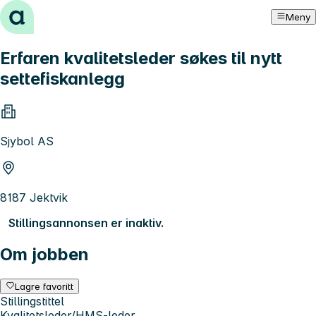
Hopp til innhold
Meny
Erfaren kvalitetsleder søkes til nytt
settefiskanlegg
Sjybol AS
8187 Jektvik
Stillingsannonsen er inaktiv.
Om jobben
Lagre favoritt
Stillingstittel
Kvalitetsleder/HMS-leder