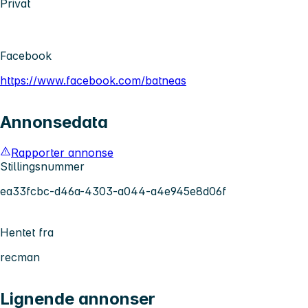
Privat
Facebook
https://www.facebook.com/batneas
Annonsedata
Rapporter annonse
Stillingsnummer
ea33fcbc-d46a-4303-a044-a4e945e8d06f
Hentet fra
recman
Lignende annonser