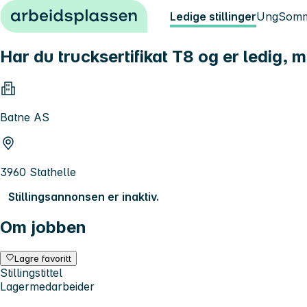
Hopp til innhold
Ledige stillinger
Ung
Somm
Har du trucksertifikat T8 og er ledig,
Batne AS
3960 Stathelle
Stillingsannonsen er inaktiv.
Om jobben
Lagre favoritt
Stillingstittel
Lagermedarbeider