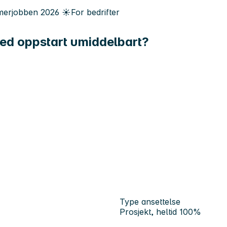
erjobben
2026
☀️
For bedrifter
 med oppstart umiddelbart?
Type ansettelse
Prosjekt, heltid 100%