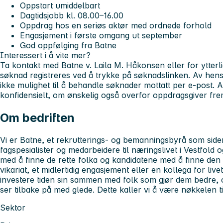
Oppstart umiddelbart
Dagtidsjobb kl. 08.00–16.00
Oppdrag hos en seriøs aktør med ordnede forhold
Engasjement i første omgang ut september
God oppfølging fra Batne
Interessert i å vite mer?
Ta kontakt med Batne v. Laila M. Håkonsen eller for ytterl
søknad registreres ved å trykke på søknadslinken. Av hen
ikke mulighet til å behandle søknader mottatt per e-post. 
konfidensielt, om ønskelig også overfor oppdragsgiver frem
Om bedriften
Vi er Batne, et rekrutterings- og bemanningsbyrå som side
fagspesialister og medarbeidere til næringslivet i Vestfold
med å finne de rette folka og kandidatene med å finne den r
vikariat, et midlertidig engasjement eller en kollega for livet
investere tiden sin sammen med folk som gjør dem bedre, 
ser tilbake på med glede. Dette kaller vi å være nøkkelen til
Sektor