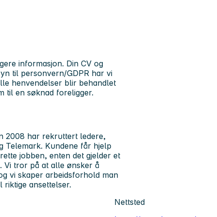
igere informasjon. Din CV og
syn til personvern/GDPR har vi
Alle henvendelser blir behandlet
 til en søknad foreligger.
n 2008 har rekruttert ledere,
 og Telemark. Kundene får hjelp
ette jobben, enten det gjelder et
. Vi tror på at alle ønsker å
og vi skaper arbeidsforhold man
 riktige ansettelser.
Nettsted