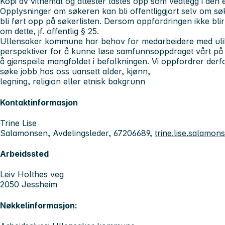
Kopi av vitnemål og attester lastes opp som vedlegg i den
Opplysninger om søkeren kan bli offentliggjort selv om s
bli ført opp på søkerlisten. Dersom oppfordringen ikke blir t
om dette, jf. offentlig § 25.
Ullensaker kommune har behov for medarbeidere med ulik
perspektiver for å kunne løse samfunnsoppdraget vårt 
å gjenspeile mangfoldet i befolkningen. Vi oppfordrer derfor 
søke jobb hos oss uansett alder, kjønn,
legning, religion eller etnisk bakgrunn
Kontaktinformasjon
Trine Lise
Salamonsen, Avdelingsleder, 67206689,
trine.lise.salam
Arbeidssted
Leiv Holthes veg
2050 Jessheim
Nøkkelinformasjon: