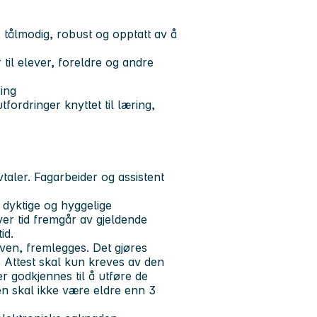
t, tålmodig, robust og opptatt av å
 til elever, foreldre og andre
ring
ordringer knyttet til læring,
vtaler. Fagarbeider og assistent
 dyktige og hyggelige
hver tid fremgår av gjeldende
id.
loven, fremlegges. Det gjøres
 Attest skal kun kreves av den
r godkjennes til å utføre de
en skal ikke være eldre enn 3