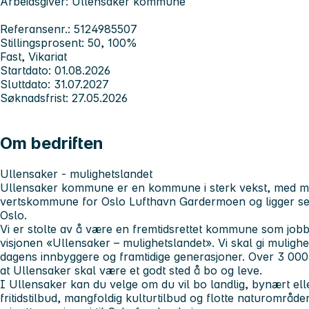
Arbeidsgiver: Ullensaker kommune
Referansenr.: 5124985507
Stillingsprosent: 50, 100%
Fast, Vikariat
Startdato: 01.08.2026
Sluttdato: 31.07.2027
Søknadsfrist: 27.05.2026
Om bedriften
Ullensaker - mulighetslandet
Ullensaker kommune er en kommune i sterk vekst, med me
vertskommune for Oslo Lufthavn Gardermoen og ligger sent
Oslo.
Vi er stolte av å være en fremtidsrettet kommune som jobbe
visjonen «Ullensaker – mulighetslandet». Vi skal gi muligh
dagens innbyggere og framtidige generasjoner. Over 3 000
at Ullensaker skal være et godt sted å bo og leve.
I Ullensaker kan du velge om du vil bo landlig, bynært eller
fritidstilbud, mangfoldig kulturtilbud og flotte naturområde