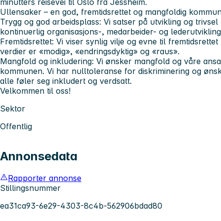
minutters reisevei til Oslo fra Jessheim.
Ullensaker – en god, fremtidsrettet og mangfoldig kommu
Trygg og god arbeidsplass:
Vi satser på utvikling og trivs
kontinuerlig organisasjons-, medarbeider- og lederutviklin
Fremtidsrettet:
Vi viser synlig vilje og evne til fremtidsrette
verdier er «modig», «endringsdyktig» og «raus».
Mangfold og inkludering:
Vi ønsker mangfold og våre ansatt
kommunen. Vi har nulltoleranse for diskriminering og øns
alle føler seg inkludert og verdsatt.
Velkommen til oss!
Sektor
Offentlig
Annonsedata
Rapporter annonse
Stillingsnummer
ea31ca93-6e29-4303-8c4b-562906bdad80