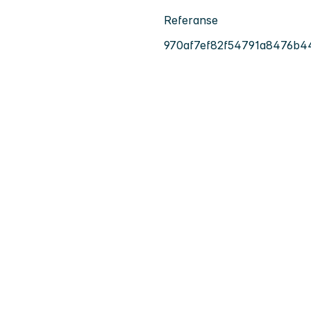
Referanse
970af7ef82f54791a8476b4