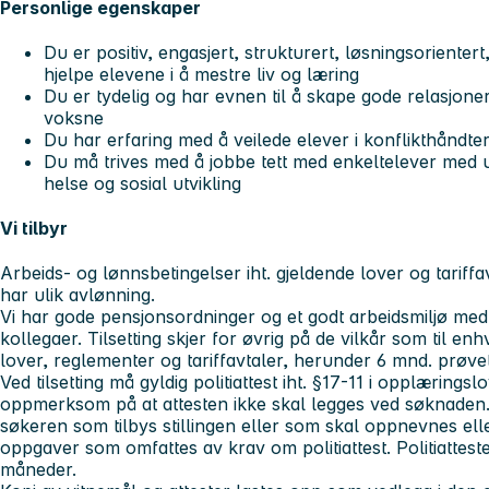
Personlige egenskaper
Du er positiv, engasjert, strukturert, løsningsorienter
hjelpe elevene i å mestre liv og læring
Du er tydelig og har evnen til å skape gode relasjoner
voksne
Du har erfaring med å veilede elever i konflikthåndte
Du må trives med å jobbe tett med enkeltelever med utf
helse og sosial utvikling
Vi tilbyr
Arbeids- og lønnsbetingelser iht. gjeldende lover og tariffa
har ulik avlønning.
Vi har gode pensjonsordninger og et godt arbeidsmiljø med
kollegaer. Tilsetting skjer for øvrig på de vilkår som til en
lover, reglementer og tariffavtaler, herunder 6 mnd. prøvet
Ved tilsetting må gyldig politiattest iht. §17-11 i opplærings
oppmerksom på at attesten ikke skal legges ved søknaden.
søkeren som tilbys stillingen eller som skal oppnevnes elle
oppgaver som omfattes av krav om politiattest. Politiattest
måneder.