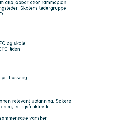
om alle jobber etter rammeplan
ingsleder. Skolens ledergruppe
O.
SFO og skole
SFO-tiden
api i basseng
annen relevant utdanning. Søkere
aring, er også aktuelle
e sammensatte vansker