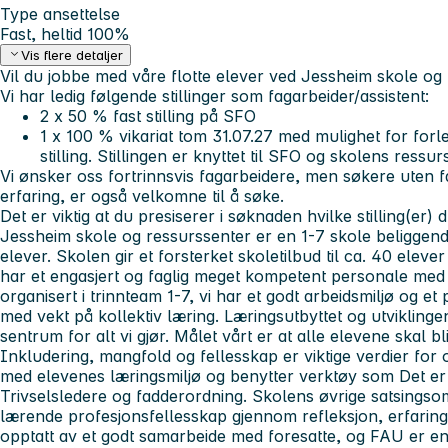
Type ansettelse
Fast, heltid 100%
Vis flere detaljer
Vil du jobbe med våre flotte elever ved Jessheim skole o
Vi har ledig følgende stillinger som fagarbeider/assistent:
2 x 50 % fast stilling på SFO
1 x 100 % vikariat tom 31.07.27 med mulighet for forle
stilling. Stillingen er knyttet til SFO og skolens ressu
Vi ønsker oss fortrinnsvis fagarbeidere, men søkere uten 
erfaring, er også velkomne til å søke.
Det er viktig at du presiserer i søknaden hvilke stilling(er) 
Jessheim skole og ressurssenter er en 1-7 skole beligge
elever. Skolen gir et forsterket skoletilbud til ca. 40 ele
har et engasjert og faglig meget kompetent personale med
organisert i trinnteam 1-7, vi har et godt arbeidsmiljø og et
med vekt på kollektiv læring. Læringsutbyttet og utviklingen 
sentrum for alt vi gjør. Målet vårt er at alle elevene skal b
Inkludering, mangfold og fellesskap er viktige verdier for
med elevenes læringsmiljø og benytter verktøy som Det er m
Trivselsledere og fadderordning. Skolens øvrige satsingso
lærende profesjonsfellesskap gjennom refleksjon, erfaring
opptatt av et godt samarbeide med foresatte, og FAU er en 