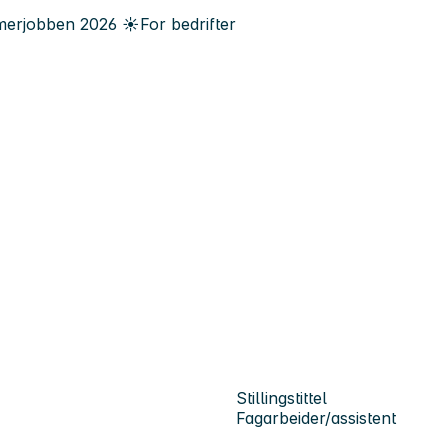
erjobben
2026
☀️
For bedrifter
Stillingstittel
Fagarbeider/assistent