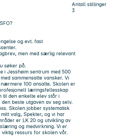
Antall stillinger
3
g SFO?
ngelse og evt. fast
rssenter.
fagbrev, men med særlig relevant
du søker på.
nde i Jessheim sentrum med 500
ver med sammensatte vansker. Vi
 nærmere 100 ansatte. Skolen er
 profesjonelt læringsfellesskap
til den enkelte elev står i
li den beste utgaven av seg selv.
 oss. Skolen jobber systematisk
itt valg, Spekter, og vi har
mråder er LK 20 og utvikling av
slæring og medvirkning. Vi er
viktig ressurs for skolen vår.