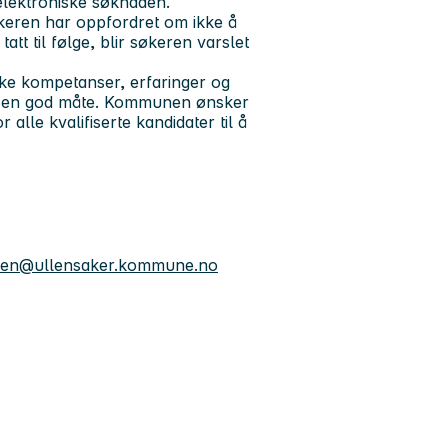
 elektroniske søknaden.
økeren har oppfordret om ikke å
att til følge, blir søkeren varslet
e kompetanser, erfaringer og
på en god måte. Kommunen ønsker
alle kvalifiserte kandidater til å
onsen@ullensaker.kommune.no