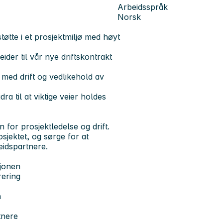
Arbeidsspråk
Norsk
tøtte i et prosjektmiljø med høyt
der til vår nye driftskontrakt
n med drift og vedlikehold av
ra til at viktige veier holdes
for prosjektledelse og drift.
sjektet, og sørge for at
eidspartnere.
sjonen
rering
n
tnere