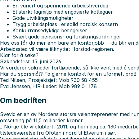
En variert og spennende arbeidshverdag
Et sterkt fagmiljø med engasjerte kollegaer
Gode utviklingsmuligheter
Trygg arbeidsplass i et solid nordisk konsern
Konkurransedyktige betingelser
Svært gode pensjons- og forsikringsordninger
Hos oss får du mer enn bare en kontorjobb -- du blir en d
Arbeidssted vil være tilknyttet Harstad-regionen.
Klar for å søke?
Søknadsfrist: 15. juni 2026
Vi vurderer søknader fortløpende, så ikke vent med å send
Har du spørsmål? Ta gjerne kontakt for en uformell prat!
Ted Nilsen, Prosjektsjef: Mob 930 58 455
Eva Jenssen, HR-Leder: Mob 989 01 178
Om bedriften
Svevia er en av Nordens største veientreprenører med run
omsetning på 11,5 milliarder kroner.
I Norge ble vi etablert i 2011, og har i dag ca. 130 medarb
tilstedeværelse fra Ofoten i nord til Elverum i sør.
Vi er spesialister på drift, vedlikehold og utvikling av sikre 