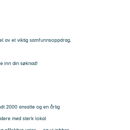
el av et viktig samfunnsoppdrag.
e inn din søknad!
dt 2000 ansatte og en årlig
eidere med sterk lokal
og effektive veier -- og vi jobber