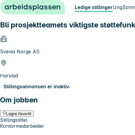
Hopp til innhold
Ledige stillinger
Ung
Somm
Bli prosjektteamets viktigste støttefun
Svevia Norge AS
Harstad
Stillingsannonsen er inaktiv.
Om jobben
Lagre favoritt
Stillingstittel
Kontormedarbeider