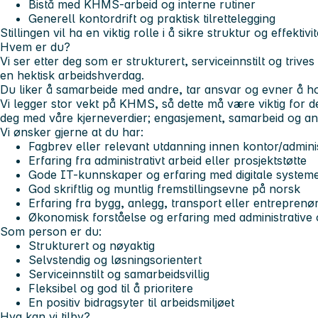
Bistå med KHMS-arbeid og interne rutiner
Generell kontordrift og praktisk tilrettelegging
Stillingen vil ha en viktig rolle i å sikre struktur og effekti
Hvem er du?
Vi ser etter deg som er strukturert, serviceinnstilt og triv
en hektisk arbeidshverdag.
Du liker å samarbeide med andre, tar ansvar og evner å ho
Vi legger stor vekt på KHMS, så dette må være viktig for d
deg med våre kjerneverdier; engasjement, samarbeid og an
Vi ønsker gjerne at du har:
Fagbrev eller relevant utdanning innen kontor/admini
Erfaring fra administrativt arbeid eller prosjektstøtte
Gode IT-kunnskaper og erfaring med digitale system
God skriftlig og muntlig fremstillingsevne på norsk
Erfaring fra bygg, anlegg, transport eller entreprenø
Økonomisk forståelse og erfaring med administrative 
Som person er du:
Strukturert og nøyaktig
Selvstendig og løsningsorientert
Serviceinnstilt og samarbeidsvillig
Fleksibel og god til å prioritere
En positiv bidragsyter til arbeidsmiljøet
Hva kan vi tilby?