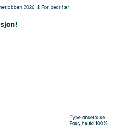
erjobben
2026
☀️
For bedrifter
ksjon!
Type ansettelse
Fast, heltid 100%