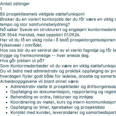
Antall stillinger
1
Bli prosjektteamets viktigste støttefunksjon!
Ønsker du en variert kontorjobb der du får være en viktig s
tempo og stor samfunnsbetydning?
Nå søker Svevia en strukturert og engasjert kontormedarbei
DK 5546 Harstad, med oppstart 01.09.26.
Her vil du få en viktig rolle i å bistå prosjektorganisasjone
fylkesveier i området.
Hos oss blir du en sentral del av et sterkt fagmiljø og får bid
trygge og fremkommelige -- hver eneste dag.
Hva går jobben ut på?
Som Kontormedarbeider vil du være en viktig støttefunksjon 
Du vil bidra med administrativ og praktisk oppfølging av pro
hverdagen flyter godt både for ledelse, ansatte og samarb
Arbeidsoppgavene vil blant annet være:
Administrativ støtte til prosjektleder og driftsorganisa
Oppfølging av dokumentasjon, rapportering og regist
Behandling av ordre, fakturaer og innkjøp
Koordinering av møter, kurs og intern kommunikasjo
Oppfølging av timer, kjørebøker og prosjektdata
Kontakt med kunder, leverandører og samarbeidspar