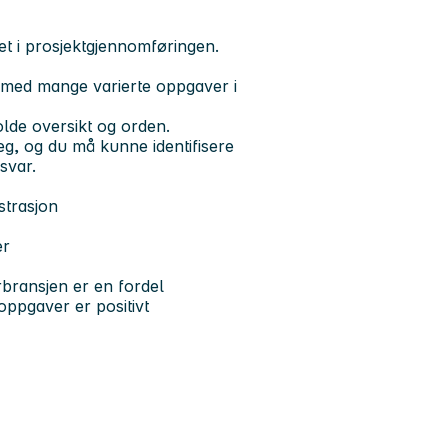
vitet i prosjektgjennomføringen.
es med mange varierte oppgaver i
lde oversikt og orden.
eg, og du må kunne identifisere
svar.
strasjon
er
rbransjen er en fordel
oppgaver er positivt