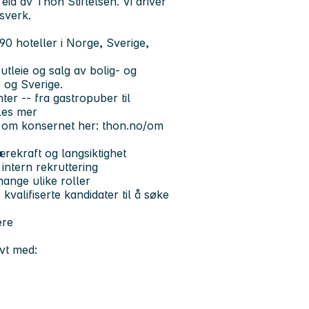
id av Thon Stiftelsen. Vi driver
sverk.
90 hoteller i Norge, Sverige,
tleie og salg av bolig- og
 og Sverige.
er -- fra gastropuber til
Les mer
er om konsernet her: thon.no/om
rekraft og langsiktighet
intern rekruttering
mange ulike roller
kvalifiserte kandidater til å søke
ere
ivt med: