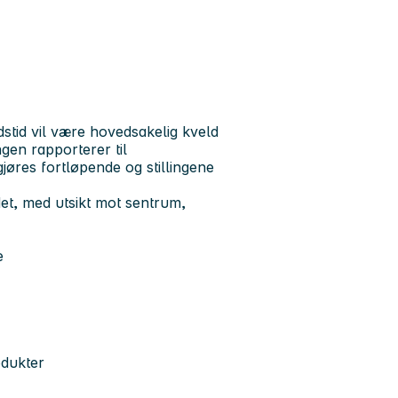
idstid vil være hovedsakelig kveld
gen rapporterer til
gjøres fortløpende og stillingene
det, med utsikt mot sentrum,
e
odukter