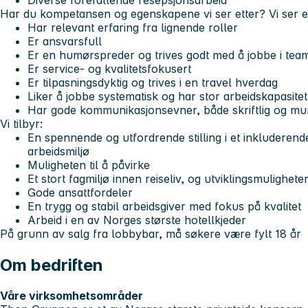
Diverse forefallende resepsjonsarbeid
Har du kompetansen og egenskapene vi ser etter? Vi ser e
Har relevant erfaring fra lignende roller
Er ansvarsfull
Er en humørspreder og trives godt med å jobbe i tea
Er service- og kvalitetsfokusert
Er tilpasningsdyktig og trives i en travel hverdag
Liker å jobbe systematisk og har stor arbeidskapasitet
Har gode kommunikasjonsevner, både skriftlig og mun
Vi tilbyr:
En spennende og utfordrende stilling i et inkluderend
arbeidsmiljø
Muligheten til å påvirke
Et stort fagmiljø innen reiseliv, og utviklingsmulighe
Gode ansattfordeler
En trygg og stabil arbeidsgiver med fokus på kvalitet
Arbeid i en av Norges største hotellkjeder
På grunn av salg fra lobbybar, må søkere være fylt 18 år
Om bedriften
Våre virksomhetsområder