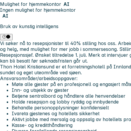
Mulighet for hjemmekontor
AI
Ingen mulighet for hjemmekontor
AI
Bruk av kunstig intelligens
Vi søker nå to resepsjonister til 40% stilling hos oss. Arbe
og helg, med mulighet for mer jobb i sommersesong. Stillin
Resepsjonssjef. Ønsket tiltredelse 1. juli.
Merk at intervjuer 
kan bli besatt før søknadsfristen går ut.
Thon Hotel Kristiansund er et forretningshotell på Innlan
sundet og eget uteområde ved sjøen.
Ansvarsområder/arbeidsoppgaver:
Møte alle gjester på en profesjonell og engasjert måt
Inn- og utsjekk av gjester
Betjene sentralbord og håndtere alle henvendelser
Holde resepsjon og lobby ryddig og innbydende
Behandle personopplysninger konfidensielt
Ivareta gjestenes og hotellets sikkerhet
Aktivt jobbe med mersalg og oppsalg av hotellets pr
Kasse- og kreditthåndtering