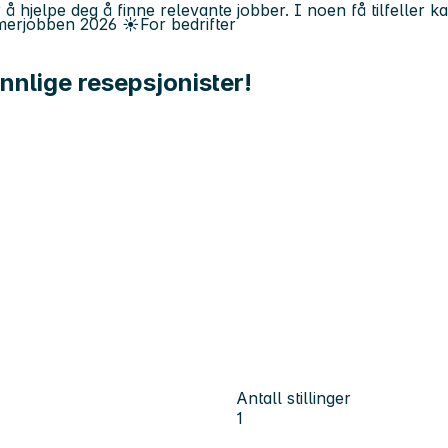
 å hjelpe deg å finne relevante jobber. I noen få tilfeller 
erjobben
2026
☀️
For bedrifter
nnlige resepsjonister!
Antall stillinger
1