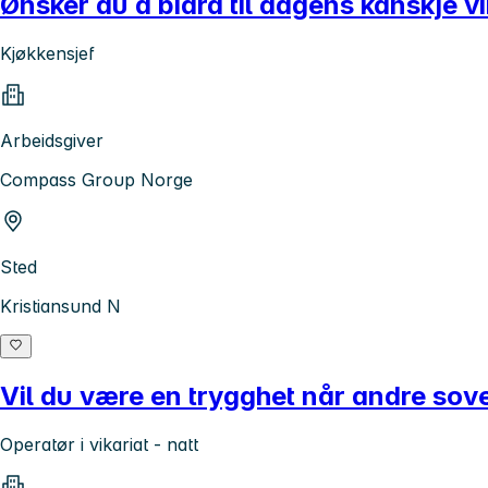
Ønsker du å bidra til dagens kanskje vi
Kjøkkensjef
Arbeidsgiver
Compass Group Norge
Sted
Kristiansund N
Vil du være en trygghet når andre sov
Operatør i vikariat - natt