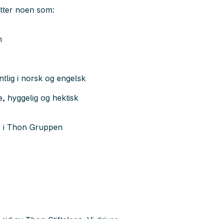
tter noen som:
m
tlig i norsk og engelsk
e, hyggelig og hektisk
ter i Thon Gruppen