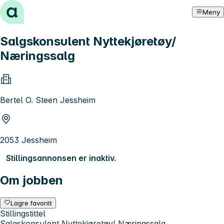
Hopp til innhold
Meny
Salgskonsulent Nyttekjøretøy/
Næringssalg
Bertel O. Steen Jessheim
2053 Jessheim
Stillingsannonsen er inaktiv.
Om jobben
Lagre favoritt
Stillingstittel
Salgskonsulent Nyttekjøretøy/ Næringssalg