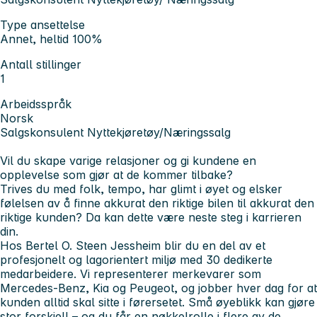
Type ansettelse
Annet, heltid 100%
Antall stillinger
1
Arbeidsspråk
Norsk
Salgskonsulent Nyttekjøretøy/Næringssalg
Vil du skape varige relasjoner og gi kundene en
opplevelse som gjør at de kommer tilbake?
Trives du med folk, tempo, har glimt i øyet og elsker
følelsen av å finne akkurat
den riktige bilen
til akkurat
den
riktige kunden
? Da kan dette være neste steg i karrieren
din.
Hos Bertel O. Steen Jessheim blir du en del av et
profesjonelt og lagorientert miljø med 30 dedikerte
medarbeidere. Vi representerer merkevarer som
Mercedes-Benz, Kia og Peugeot, og jobber hver dag for at
kunden alltid skal sitte i førersetet. Små øyeblikk kan gjøre
stor forskjell – og du får en nøkkelrolle i flere av de