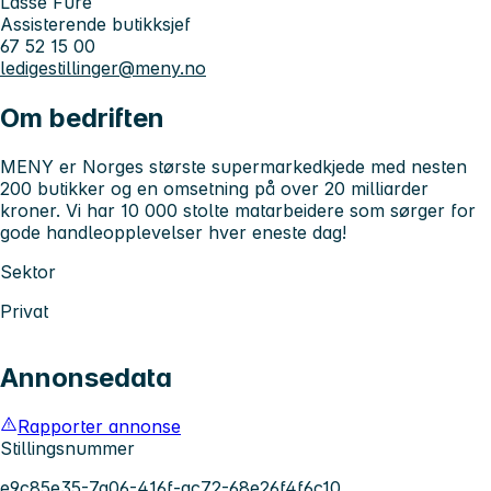
Lasse Fure
Assisterende butikksjef
67 52 15 00
ledigestillinger@meny.no
Om bedriften
MENY er Norges største supermarkedkjede med nesten
200 butikker og en omsetning på over 20 milliarder
kroner. Vi har 10 000 stolte matarbeidere som sørger for
gode handleopplevelser hver eneste dag!
Sektor
Privat
Annonsedata
Rapporter annonse
Stillingsnummer
e9c85e35-7a06-416f-ac72-68e26f4f6c10