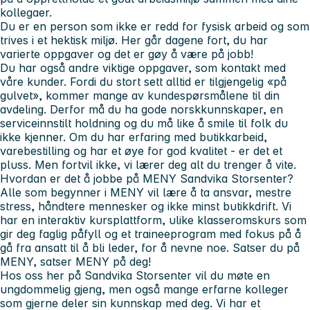
kollegaer.
Du er en person som ikke er redd for fysisk arbeid og som
trives i et hektisk miljø. Her går dagene fort, du har
varierte oppgaver og det er gøy å være på jobb!
Du har også andre viktige oppgaver, som kontakt med
våre kunder. Fordi du stort sett alltid er tilgjengelig «på
gulvet», kommer mange av kundespørsmålene til din
avdeling. Derfor må du ha gode norskkunnskaper, en
serviceinnstilt holdning og du må like å smile til folk du
ikke kjenner. Om du har erfaring med butikkarbeid,
varebestilling og har et øye for god kvalitet - er det et
pluss. Men fortvil ikke, vi lærer deg alt du trenger å vite.
Hvordan er det å jobbe på MENY Sandvika Storsenter?
Alle som begynner i MENY vil lære å ta ansvar, mestre
stress, håndtere mennesker og ikke minst butikkdrift. Vi
har en interaktiv kursplattform, ulike klasseromskurs som
gir deg faglig påfyll og et traineeprogram med fokus på å
gå fra ansatt til å bli leder, for å nevne noe. Satser du på
MENY, satser MENY på deg!
Hos oss her på Sandvika Storsenter vil du møte en
ungdommelig gjeng, men også mange erfarne kolleger
som gjerne deler sin kunnskap med deg. Vi har et