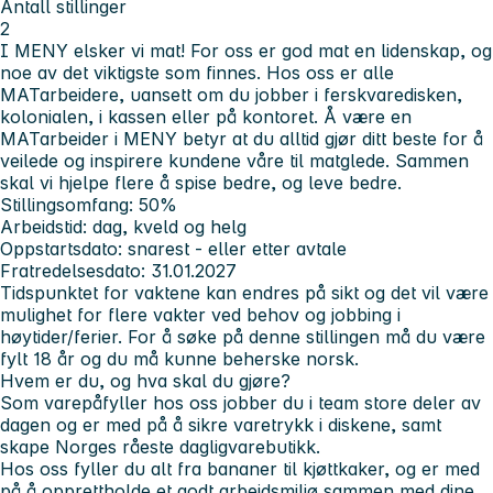
Antall stillinger
2
I MENY elsker vi mat! For oss er god mat en lidenskap, og
noe av det viktigste som finnes. Hos oss er alle
MATarbeidere, uansett om du jobber i ferskvaredisken,
kolonialen, i kassen eller på kontoret. Å være en
MATarbeider i MENY betyr at du alltid gjør ditt beste for å
veilede og inspirere kundene våre til matglede. Sammen
skal vi hjelpe flere å spise bedre, og leve bedre.
Stillingsomfang: 50%
Arbeidstid: dag, kveld og helg
Oppstartsdato: snarest - eller etter avtale
Fratredelsesdato: 31.01.2027
Tidspunktet for vaktene kan endres på sikt og det vil være
mulighet for flere vakter ved behov og jobbing i
høytider/ferier.
For å søke på denne stillingen må du være
fylt 18 år og du må kunne beherske norsk.
Hvem er du, og hva skal du gjøre?
Som varepåfyller hos oss jobber du i team store deler av
dagen og er med på å sikre varetrykk i diskene, samt
skape Norges råeste dagligvarebutikk.
Hos oss fyller du alt fra bananer til kjøttkaker, og er med
på å opprettholde et godt arbeidsmiljø sammen med dine