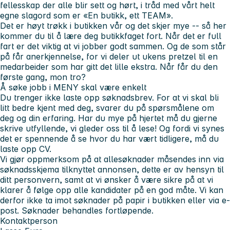
fellesskap der alle blir sett og hørt, i tråd med vårt helt
egne slagord som er «En butikk, ett TEAM».
Det er høyt trøkk i butikken vår og det skjer mye -- så her
kommer du til å lære deg butikkfaget fort. Når det er full
fart er det viktig at vi jobber godt sammen. Og de som står
på får anerkjennelse, for vi deler ut ukens pretzel til en
medarbeider som har gitt det lille ekstra. Når får du den
første gang, mon tro?
Å søke jobb i MENY skal være enkelt
Du trenger ikke laste opp søknadsbrev. For at vi skal bli
litt bedre kjent med deg, svarer du på spørsmålene om
deg og din erfaring. Har du mye på hjertet må du gjerne
skrive utfyllende, vi gleder oss til å lese! Og fordi vi synes
det er spennende å se hvor du har vært tidligere, må du
laste opp CV.
Vi gjør oppmerksom på at
alle
søknader
må
sendes inn via
søknadsskjema tilknyttet annonsen, dette er av hensyn til
ditt personvern, samt
at vi ønsker å være sikre på at vi
klarer å følge opp alle kandidater på en god måte. Vi
kan
derfor ikke ta imot søknader på papir i butikken eller via e-
post. Søknader behandles fortløpende.
Kontaktperson