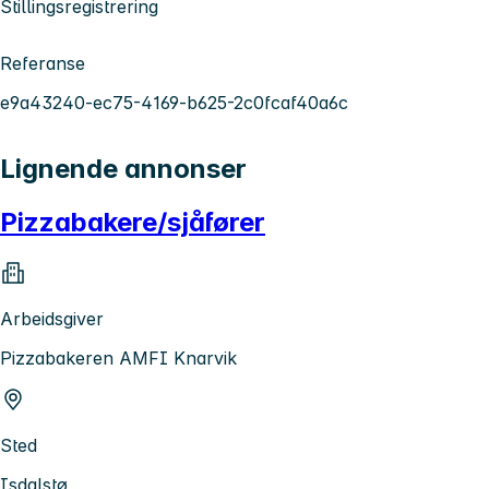
Stillingsregistrering
Referanse
e9a43240-ec75-4169-b625-2c0fcaf40a6c
Lignende annonser
Pizzabakere/sjåfører
Arbeidsgiver
Pizzabakeren AMFI Knarvik
Sted
Isdalstø