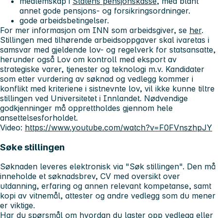
medlemskap i
Statens pensjonskasse
, med blant
annet gode pensjons- og forsikringsordninger.
gode arbeidsbetingelser.
For mer informasjon om INN som arbeidsgiver, se
her
.
Stillingen med tilhørende arbeidsoppgaver skal ivaretas i
samsvar med gjeldende lov- og regelverk for statsansatte,
herunder også Lov om kontroll med eksport av
strategiske varer, tjenester og teknologi m.v. Kandidater
som etter vurdering av søknad og vedlegg kommer i
konflikt med kriteriene i sistnevnte lov, vil ikke kunne tiltre
stillingen ved Universitetet i Innlandet. Nødvendige
godkjenninger må opprettholdes gjennom hele
ansettelsesforholdet.
Video:
https://www.youtube.com/watch?v=F0FVnszhpJY
Søke stillingen
Søknaden leveres elektronisk via "Søk stillingen". Den må
inneholde et søknadsbrev, CV med oversikt over
utdanning, erfaring og annen relevant kompetanse, samt
kopi av vitnemål, attester og andre vedlegg som du mener
er viktige.
Har du spørsmål om hvordan du laster opp vedlegg eller