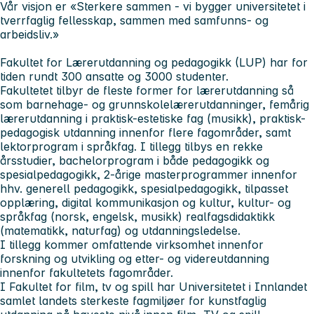
Vår visjon er «Sterkere sammen - vi bygger universitetet i
tverrfaglig fellesskap, sammen med samfunns- og
arbeidsliv.»
Fakultet for Lærerutdanning og pedagogikk
(LUP) har for
tiden rundt 300 ansatte og 3000 studenter.
Fakultetet tilbyr de fleste former for lærerutdanning så
som barnehage- og grunnskolelærerutdanninger, femårig
lærerutdanning i praktisk-estetiske fag (musikk), praktisk-
pedagogisk utdanning innenfor flere fagområder, samt
lektorprogram i språkfag. I tillegg tilbys en rekke
årsstudier, bachelorprogram i både pedagogikk og
spesialpedagogikk, 2-årige masterprogrammer innenfor
hhv. generell pedagogikk, spesialpedagogikk, tilpasset
opplæring, digital kommunikasjon og kultur, kultur- og
språkfag (norsk, engelsk, musikk) realfagsdidaktikk
(matematikk, naturfag) og utdanningsledelse.
I tillegg kommer omfattende virksomhet innenfor
forskning og utvikling og etter- og videreutdanning
innenfor fakultetets fagområder.
I
Fakultet for film, tv og spill
har Universitetet i Innlandet
samlet landets sterkeste fagmiljøer for kunstfaglig