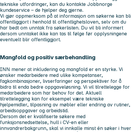
tekniske utfordringer, kan du kontakte Jobbnorge
kundeservice – de hjelper deg gjerne.
Vi gjør oppmerksom på at informasjon om søkerne kan bli
offentliggjort i henhold til offentlighetsloven, selv om du
har bedt om unntak fra søkerlisten. Du vil bli informert
dersom unntaket ikke kan tas til følge før opplysningene
eventuelt blir offentliggjort.
Mangfold og positiv særbehandling
INN mener at inkludering og mangfold er en styrke. Vi
ønsker medarbeidere med ulike kompetanser,
fagkombinasjoner, livserfaringer og perspektiver for å
bidra til enda bedre oppgaveløsning. Vi vil tilrettelegge for
medarbeidere som har behov for det. Aktuell
tilrettelegging kan for eksempel være tekniske
hjelpemidler, tilpasning av møbler eller endring av rutiner,
arbeidsoppgaver og arbeidstid.
Dersom det er kvalifiserte søkere med
funksjonsnedsettelse, hull i CV-en eller
innvandrerbakgrunn, skal vi innkalle minst én søker i hver