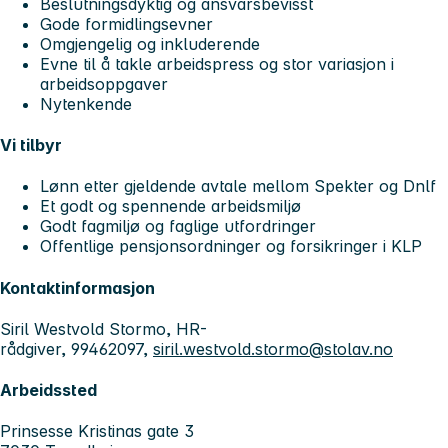
Beslutningsdyktig og ansvarsbevisst
Gode formidlingsevner
Omgjengelig og inkluderende
Evne til å takle arbeidspress og stor variasjon i
arbeidsoppgaver
Nytenkende
Vi tilbyr
Lønn etter gjeldende avtale mellom Spekter og Dnlf
Et godt og spennende arbeidsmiljø
Godt fagmiljø og faglige utfordringer
Offentlige pensjonsordninger og forsikringer i KLP
Kontaktinformasjon
Siril Westvold Stormo, HR-
rådgiver, 99462097,
siril.westvold.stormo@stolav.no
Arbeidssted
Prinsesse Kristinas gate 3