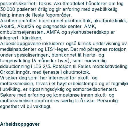
pasientsikkerhet i fokus. Akuttmottaket håndterer om lag
30 000 pasienter årlig og gir erfaring med øyeblikkelig
hjelp innen de fleste fagområder.
Akutten omfatter blant annet akuttmottak, akuttpoliklinikk,
Akutt5, Akutt24 og diagnostisk senter. AMK,
ambulansetjenesten, AMFA og sykehusberedskap er
integrert i klinikken.
Arbeidsoppgavene inkluderer også klinisk undervisning av
medisinstudenter og LIS1‑leger. Det må påregnes rotasjon
under spesialiseringen, blant annet til hjerte- og
lungeavdeling (6 måneder hver), samt nødvendig
sideutdanning i LIS 2/3. Rotasjon til Felles mottaksavdeling
Orkdal inngår, med tjeneste i akuttmottak.
Vi søker deg som:
har interesse for akutt- og
mottaksmedisin, trives i et høyt arbeidstempo og et fagmiljø
i utvikling, er tilpasningsdyktig og samarbeidsorientert.
Søkere med erfaring og kompetanse innen akutt- og
mottaksmedisin oppfordres særlig til å søke. Personlig
egnethet vil bli vektlagt.
Arbeidsoppgaver