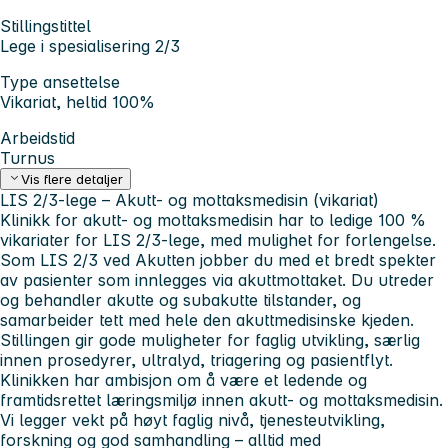
Stillingstittel
Lege i spesialisering 2/3
Type ansettelse
Vikariat, heltid 100%
Arbeidstid
Turnus
Vis flere detaljer
LIS 2/3‑lege – Akutt- og mottaksmedisin (vikariat)
Klinikk for akutt- og mottaksmedisin har to ledige 100 %
vikariater for LIS 2/3‑lege, med mulighet for forlengelse.
Som LIS 2/3 ved Akutten jobber du med et bredt spekter
av pasienter som innlegges via akuttmottaket. Du utreder
og behandler akutte og subakutte tilstander, og
samarbeider tett med hele den akuttmedisinske kjeden.
Stillingen gir gode muligheter for faglig utvikling, særlig
innen prosedyrer, ultralyd, triagering og pasientflyt.
Klinikken har ambisjon om å være et ledende og
framtidsrettet læringsmiljø innen akutt- og mottaksmedisin.
Vi legger vekt på høyt faglig nivå, tjenesteutvikling,
forskning og god samhandling – alltid med