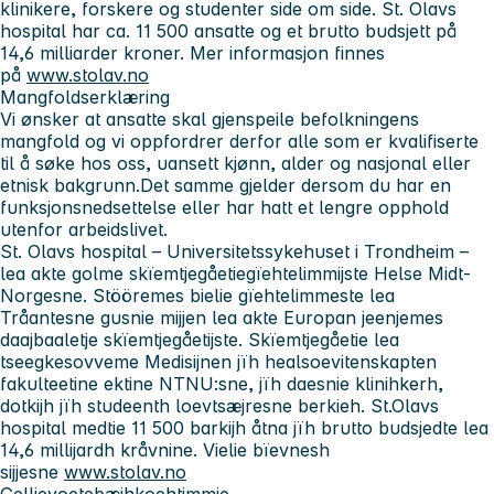
klinikere, forskere og studenter side om side. St. Olavs
hospital har ca. 11 500 ansatte og et brutto budsjett på
14,6 milliarder kroner. Mer informasjon finnes
på
www.stolav.no
Mangfoldserklæring
Vi ønsker at ansatte skal gjenspeile befolkningens
mangfold og vi oppfordrer derfor alle som er kvalifiserte
til å søke hos oss, uansett kjønn, alder og nasjonal eller
etnisk bakgrunn.Det samme gjelder dersom du har en
funksjonsnedsettelse eller har hatt et lengre opphold
utenfor arbeidslivet.
St. Olavs hospital – Universitetssykehuset i Trondheim
–
lea akte golme skïemtjegåetiegïehtelimmijste Helse Midt-
Norgesne. Stööremes bielie gïehtelimmeste lea
Tråantesne gusnie mijjen lea akte Europan jeenjemes
daajbaaletje skïemtjegåetijste. Skïemtjegåetie lea
tseegkesovveme Medisijnen jïh healsoevitenskapten
fakulteetine ektine NTNU:sne, jïh daesnie klinihkerh,
dotkijh jïh studeenth loevtsæjresne berkieh. St.Olavs
hospital medtie 11 500 barkijh åtna jïh brutto budsjedte lea
14,6 millijardh kråvnine. Vielie bïevnesh
sijjesne
www.stolav.no
Gellievoetebæjhkoehtimmie