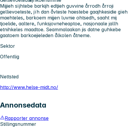
Mijjieh sïjhtebe barkijh edtjieh guvvine årrodh årroji
gellievoeteste, jïh dan åvteste haestebe gaajhkesidie gïeh
maehteles, barkoem mijjen luvnie ohtsedh, saaht mij
tjoelide, aaltere, funksjovneheaptoe, nasjonaale jallh
etnihkeles maadtoe. Seammalaakan jis datne guhkebe
gaatoem barkoejieleden ålkolen åtneme.
Sektor
Offentlig
Nettsted
http://www.helse-midt.no/
Annonsedata
Rapporter annonse
Stillingsnummer