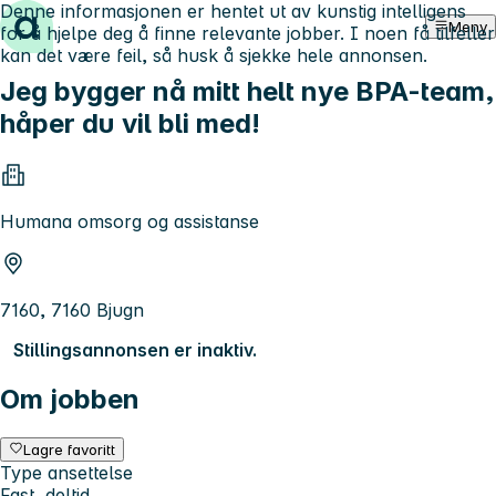
Denne informasjonen er hentet ut av kunstig intelligens
Hopp til innhold
Meny
for å hjelpe deg å finne relevante jobber. I noen få tilfeller
kan det være feil, så husk å sjekke hele annonsen.
Jeg bygger nå mitt helt nye BPA-team,
håper du vil bli med!
Humana omsorg og assistanse
7160, 7160 Bjugn
Stillingsannonsen er inaktiv.
Om jobben
Lagre favoritt
Type ansettelse
Fast, deltid