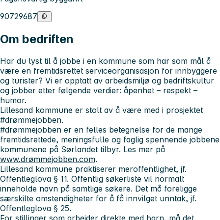
90729687
Om bedriften
Har du lyst til å jobbe i en kommune som har som mål å
være en fremtidsrettet serviceorganisasjon for innbyggere
og turister? Vi er opptatt av arbeidsmiljø og bedriftskultur
og jobber etter følgende verdier: åpenhet – respekt –
humor.
Lillesand kommune er stolt av å være med i prosjektet
#drømmejobben.
#drømmejobben er en felles betegnelse for de mange
fremtidsrettede, meningsfulle og faglig spennende jobbene
kommunene på Sørlandet tilbyr. Les mer på
www.drømmejobben.com
.
Lillesand kommune praktiserer meroffentlighet, jf.
Offentleglova § 11. Offentlig søkerliste vil normalt
inneholde navn på samtlige søkere. Det må foreligge
særskilte omstendigheter for å få innvilget unntak, jf.
Offentleglova § 25.
For stillinger som arbeider direkte med barn, må det