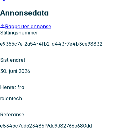
Annonsedata
Rapporter annonse
Stillingsnummer
e9355c7e-2a54-4fb2-a443-7e4b3ce98832
Sist endret
30. juni 2026
Hentet fra
talentech
Referanse
e8345c7dd523486f9dd9d82766a680dd