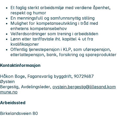
Et faglig sterkt arbeidsmiljø med verdiene åpenhet,
respekt og humor
En menningsfull og samfunnsnyttig stilling
Mulighet for kompetanseutvikling i tråd med
enhetens kompetansebehov
Velferdsordninger som trening i arbeidstiden
Lønn etter tariffavtale iht. kapittel 4 ut fra
kvalifikasjoner
Offentlig tjenestepensjon i KLP, som uførepensjon,
etterlattepensjon, bank, forsikring og spareprodukter
Kontaktinformasjon
Håkon Boge, Fagansvarlig byggdrift, 90729687
Øystein
Bergestig, Avdelingsleder,
oystein.bergestig@lillesand.kom
mune.no
Arbeidssted
Birkelandsveien 80