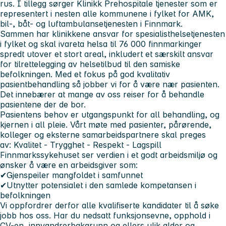
rus. I tillegg sørger Klinikk Prehospitale tjenester som er
representert i nesten alle kommunene i fylket for AMK,
bil-, båt- og luftambulansetjenesten i Finnmark.
Sammen har klinikkene ansvar for spesialisthelsetjenesten
i fylket og skal ivareta helsa til
76 000 finnmarkinger
spredt utover et stort areal, inkludert et særskilt ansvar
for tilrettelegging av helsetilbud til den samiske
befolkningen. Med et fokus på god kvalitativ
pasientbehandling så jobber vi for å være nær pasienten.
Det innebærer at mange av oss reiser for å behandle
pasientene der de bor.
Pasientens behov er utgangspunkt for all behandling, og
kjernen i all pleie. Vårt møte med pasienter, pårørende,
kolleger og eksterne samarbeidspartnere skal preges
av:
Kvalitet - Trygghet - Respekt - Lagspill
Finnmarkssykehuset ser verdien i et godt arbeidsmiljø og
ønsker å være en arbeidsgiver som:
✔Gjenspeiler mangfoldet i samfunnet
✔Utnytter potensialet i den samlede kompetansen i
befolkningen
Vi oppfordrer derfor alle kvalifiserte kandidater til å søke
jobb hos oss. Har du nedsatt funksjonsevne, opphold i
CV-en, innvandrerbakgrunn og ellers ulik alder og