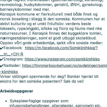
revmatologi, hudsykdommer, geriatri), ØNH, gynekologi,
barnesykdommer med mer.
Karasjok kommune er flerkulturell med både finsk og
norsk bosetting i tillegg til den samiske. Kommunen har et
aktivt kulturliv og et unikt friluftsliv: verdens beste
lakseelv, rype/elgjakt, isfiske og flora og fauna med rike
naturressurser. I Karasjok finnes det byggeklare tomter,
næringsetableringer, samt et godt utbygd skoletilbud.
Opplev vårt gode arbeidsmiljø, sjekk våre sosiale medier:
✔️Facebook:
https://m.facebook.com/Samiklinihkka/?
__tn__=CH-R
✔️Instagram:
https://www.instagram.com/samiklinihkka
✔️Nettsider:
https://finnmarkssykehuset.no/avdelinger/sami
-klinihkka
Virker stillingen spennende for deg? Banker hjertet litt
ekstra for den samiske pasienten? Søk da vel!
Arbeidsoppgaver
Sykepleierfaglige oppgaver som
infusjonsbehandlinger, allergitester, spirometri etc.