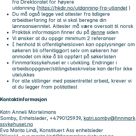
fra Direktoratet for høyere
utdanning (
https://hkdir.no/utdanning-fra-utlandet
)
Du må også legge ved attester fra tidligere
arbeidserfaring for at vi skal beregne din
lønnsansiennitet. Attester må være oversatt til norsk
Praktisk informasjon finner du på
denne
siden
Vi ønsker at du oppgir minimum 2 referanser
I henhold til offentlighetsloven kan opplysninger om
søkeren bli offentliggjort selv om søkeren har
anmodet om ikke å bli oppført på søkerlisten
Finnmarkssykehuset er i utvikling. Endringer i
arbeidsoppgaver/stillingsbeskrivelse kan derfor ikke
utelukkes
For alle stillinger med pasientrettet arbeid, krever vi
at du legger fram politiattest
Kontaktinformasjon
Katri Anneli Mortelmans
Somby, Enhetsleder, +4790125939,
katri.somby@finnmark
ssykehuset.no
Eva Marita Lindi, Konstituert Ass enhetsleder