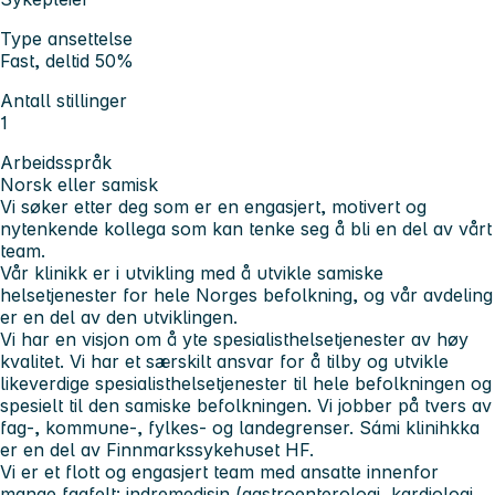
Type ansettelse
Fast, deltid 50%
Antall stillinger
1
Arbeidsspråk
Norsk eller samisk
Vi søker etter deg som er en engasjert, motivert og
nytenkende kollega som kan tenke seg å bli en del av vårt
team.
Vår klinikk er i utvikling med å utvikle samiske
helsetjenester for hele Norges befolkning, og vår avdeling
er en del av den utviklingen.
Vi har en visjon om å yte spesialisthelsetjenester av høy
kvalitet. Vi har et særskilt ansvar for å tilby og utvikle
likeverdige spesialisthelsetjenester til hele befolkningen og
spesielt til den samiske befolkningen. Vi jobber på tvers av
fag-, kommune-, fylkes- og landegrenser. Sámi klinihkka
er en del av Finnmarkssykehuset HF.
Vi er et flott og engasjert team med ansatte innenfor
mange fagfelt: indremedisin (gastroenterologi, kardiologi,