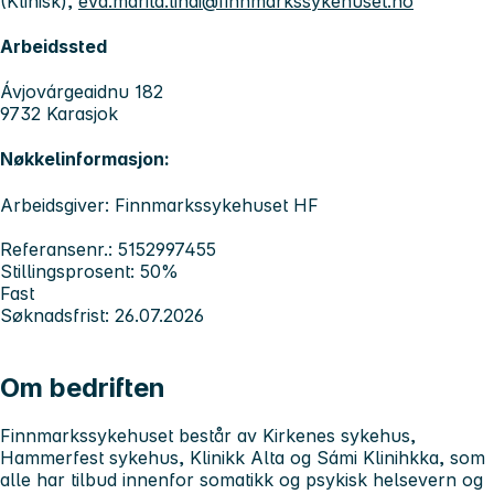
(Klinisk),
eva.marita.lindi@finnmarkssykehuset.no
Arbeidssted
Ávjovárgeaidnu 182
9732 Karasjok
Nøkkelinformasjon:
Arbeidsgiver: Finnmarkssykehuset HF
Referansenr.: 5152997455
Stillingsprosent: 50%
Fast
Søknadsfrist: 26.07.2026
Om bedriften
Finnmarkssykehuset
består av Kirkenes sykehus,
Hammerfest sykehus, Klinikk Alta og Sámi Klinihkka, som
alle har tilbud innenfor somatikk og psykisk helsevern og