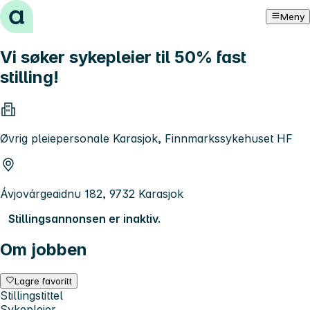
Hopp til innhold
Meny
Vi søker sykepleier til 50% fast
stilling!
Øvrig pleiepersonale Karasjok, Finnmarkssykehuset HF
Ávjovárgeaidnu 182, 9732 Karasjok
Stillingsannonsen er inaktiv.
Om jobben
Lagre favoritt
Stillingstittel
Sykepleier