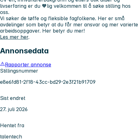
livserfaring er du 🧡lig velkommen til å søke stilling hos
oss.
Vi søker de tøffe og fleksible fagfolkene. Her er små
avdelinger som betyr at du får mer ansvar og mer varierte
arbeidsoppgaver.
Her betyr du mer!
Les mer her
.
Annonsedata
Rapporter annonse
Stillingsnummer
e8e6fd81-2f18-43cc-bd29-2e3f21b91709
Sist endret
27. juli 2026
Hentet fra
talentech