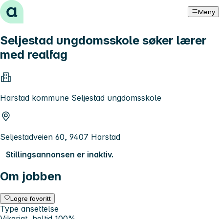
Hopp til innhold
Meny
Seljestad ungdomsskole søker lærer
med realfag
Harstad kommune Seljestad ungdomsskole
Seljestadveien 60, 9407 Harstad
Stillingsannonsen er inaktiv.
Om jobben
Lagre favoritt
Type ansettelse
Vikariat, heltid 100%