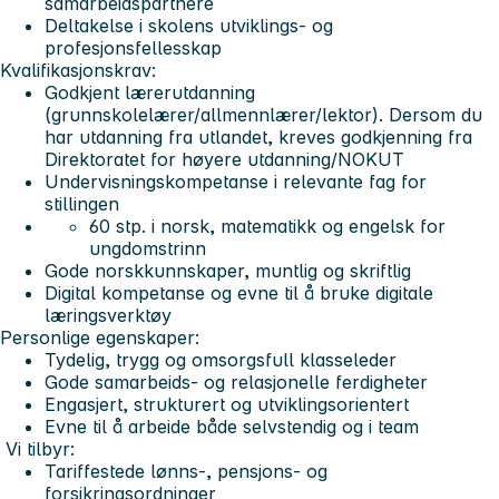
samarbeidspartnere
Deltakelse i skolens utviklings- og
profesjonsfellesskap
Kvalifikasjonskrav:
Godkjent lærerutdanning
(grunnskolelærer/allmennlærer/lektor). Dersom du
har utdanning fra utlandet, kreves godkjenning fra
Direktoratet for høyere utdanning/NOKUT
Undervisningskompetanse i relevante fag for
stillingen
60 stp. i norsk, matematikk og engelsk for
ungdomstrinn
Gode norskkunnskaper, muntlig og skriftlig
Digital kompetanse og evne til å bruke digitale
læringsverktøy
Personlige egenskaper:
Tydelig, trygg og omsorgsfull klasseleder
Gode samarbeids- og relasjonelle ferdigheter
Engasjert, strukturert og utviklingsorientert
Evne til å arbeide både selvstendig og i team
Vi tilbyr:
Tariffestede lønns-, pensjons- og
forsikringsordninger