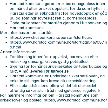
Harstad kommune garanterer barnehageplass innen
en måned etter ønsket oppstart, for de som flytter til
Harstad etter at søknadsfrist for hovedopptak er gått
ut, og som har lovfestet rett til barnehageplass
Gode muligheter for startlån gjennom Husbanken og
Harstad kommune
Mer informasjon om startlån:
https://www.husbanken.no/person/startlaan/
https://www.harstad.kommune.no/startlaan.469087.n
o.html
Annen informasjon:
For tilsetting innenfor oppvekst, barnevern eller
helse- og omsorg, kreves gyldig politiattest
Skjema for forhåndsundersøkelse av tuberkulose og
MRSA må leveres før tiltredelse
Harstad kommune er underlagt sikkerhetsloven, og
enkelte stillinger kan kreve sikkerhetsklarering
Etter søknadsfristens utløp vil det bli utarbeidet
offentlig søkerliste i tråd med gjeldende regelverk
For nærmere informasjon om Harstad kommune som
arbeidsgiver og bosted;
https://www.harstad.kommune.no/