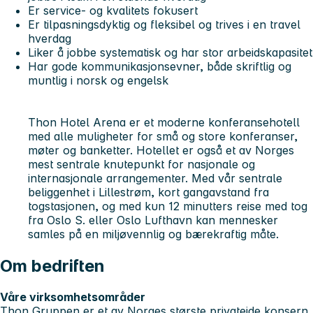
Er service- og kvalitets fokusert
Er tilpasningsdyktig og fleksibel og trives i en travel
hverdag
Liker å jobbe systematisk og har stor arbeidskapasitet
Har gode kommunikasjonsevner, både skriftlig og
muntlig i norsk og engelsk
Thon Hotel Arena er et moderne konferansehotell
med alle muligheter for små og store konferanser,
møter og banketter. Hotellet er også et av Norges
mest sentrale knutepunkt for nasjonale og
internasjonale arrangementer. Med vår sentrale
beliggenhet i Lillestrøm, kort gangavstand fra
togstasjonen, og med kun 12 minutters reise med tog
fra Oslo S. eller Oslo Lufthavn kan mennesker
samles på en miljøvennlig og bærekraftig måte.
Om bedriften
Våre virksomhetsområder
Thon Gruppen er et av Norges største privateide konsern,