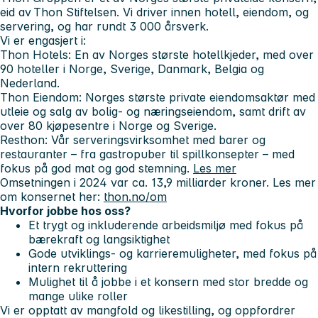
eid av Thon Stiftelsen. Vi driver innen hotell, eiendom, og
servering, og har rundt 3 000 årsverk.
Vi er engasjert i:
Thon Hotels
: En av Norges største hotellkjeder, med over
90 hoteller i Norge, Sverige, Danmark, Belgia og
Nederland.
Thon Eiendom
: Norges største private eiendomsaktør med
utleie og salg av bolig- og næringseiendom, samt drift av
over 80 kjøpesentre i Norge og Sverige.
Resthon
: Vår serveringsvirksomhet med barer og
restauranter – fra gastropuber til spillkonsepter – med
fokus på god mat og god stemning.
Les mer
Omsetningen i 2024 var ca. 13,9 milliarder kroner. Les mer
om konsernet her:
thon.no/om
Hvorfor jobbe hos oss?
Et trygt og inkluderende arbeidsmiljø med fokus på
bærekraft og langsiktighet
Gode utviklings- og karrieremuligheter, med fokus på
intern rekruttering
Mulighet til å jobbe i et konsern med stor bredde og
mange ulike roller
Vi er opptatt av mangfold og likestilling, og oppfordrer