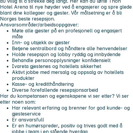
du villig til å strekke deg langt. Her kan du løfte Thon
Hotel Arena til nye høyder ved å engasjerer og spre glede
blant dine kollegaer og gjester. Vår målsetning er å bli
Norges beste resepsjon.
Ansvarsområder/arbeidsoppgaver:
Møte alle gjester på en profesjonell og engasjert
måte
Inn- og utsjekk av gjester
Betjene sentralbord og håndtere alle henvendelser
Holde resepsjon og lobby ryddig og innbydende
Behandle personopplysninger konfidensielt
Ivareta gjestenes og hotellets sikkerhet
Aktivt jobbe med mersalg og oppsalg av hotellets
produkter
Kasse- og kreditthåndtering
Diverse forefallende resepsjonsarbeid
Har du kompetansen og egenskapene vi ser etter? Vi ser
etter noen som:
Har relevant erfaring og brenner for god kunde- og
gjesteservice
Er ansvarsfull
Er en humørspreder, positiv og trives godt med å
jobbe i team i en stående hverdag