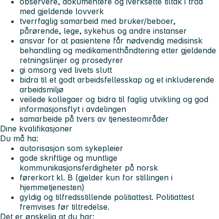
observere, dokumentere og iverksette tiltak i tråd
med gjeldende lovverk
tverrfaglig samarbeid med bruker/beboer,
pårørende, lege, sykehus og andre instanser
ansvar for at pasientene får nødvendig medisinsk
behandling og medikamenthåndtering etter gjeldende
retningslinjer og prosedyrer
gi omsorg ved livets slutt
bidra til et godt arbeidsfellesskap og et inkluderende
arbeidsmiljø
veilede kollegaer og bidra til faglig utvikling og god
informasjonsflyt i avdelingen
samarbeide på tvers av tjenesteområder
Dine kvalifikasjoner
Du må ha:
autorisasjon som sykepleier
gode skriftlige og muntlige
kommunikasjonsferdigheter på norsk
førerkort kl. B (gjelder kun for stillingen i
hjemmetjenesten)
gyldig og tilfredsstillende politiattest. Politiattest
fremvises før tiltredelse.
Det er ønskelig at du har: