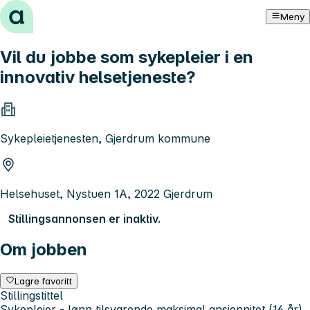
Hopp til innhold
Meny
Vil du jobbe som sykepleier i en
innovativ helsetjeneste?
Sykepleietjenesten, Gjerdrum kommune
Helsehuset, Nystuen 1A, 2022 Gjerdrum
Stillingsannonsen er inaktiv.
Om jobben
Lagre favoritt
Stillingstittel
Sykepleier - lønn tilsvarende maksimal ansiennitet (16 år)