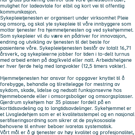
mulighet for ladeavtale for elbil og kort vei til offentlig
kommunikasjon.
Sykepleietjenesten er organisert under virksomhet Pleie
og omsorg, og skal yte sykepleie til våre innbyggere som
mottar tjenester fra hjemmetjenesten og ved sykehjemmet.
Som sykepleier vil du være en pådriver for innovasjon,
endring og utvikling av tjenesten til det beste for
pasientene våre. Sykepleietjenesten består av totalt 16,71
årsverk, og sykepleierne jobber for tiden i to-delt turnus
med arbeid enten på dag/kveld eller natt. Arbeidshelgene
er hver fjerde helg med langvakter (12,5 timers vakter).
Hjemmetjenesten har ansvar for oppgaver knyttet til å
forebygge, behandle og tilrettelegge for mestring av
sykdom, skade, lidelse og nedsatt funksjonsevne hos
hjemmeboende eller i omsorgsboliger og omsorgsplasser.
Gjerdrum sykehjem har 35 plasser fordelt på en
korttidsavdeling og to langtidsavdelinger. Sykehjemmet er
et
Livsgledehjem
som er et kvalitetsstempel og en nasjonal
sertifiseringsordning som sikrer at de psykososiale
behovene til enhver beboer ivaretas systematisk.
Vårt mål er å gi tjenester av høy kvalitet og profesjonalitet,