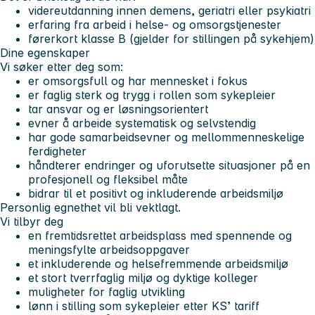
videreutdanning innen demens, geriatri eller psykiatri
erfaring fra arbeid i helse- og omsorgstjenester
førerkort klasse B (gjelder for stillingen på sykehjem)
Dine egenskaper
Vi søker etter deg som:
er omsorgsfull og har mennesket i fokus
er faglig sterk og trygg i rollen som sykepleier
tar ansvar og er løsningsorientert
evner å arbeide systematisk og selvstendig
har gode samarbeidsevner og mellommenneskelige
ferdigheter
håndterer endringer og uforutsette situasjoner på en
profesjonell og fleksibel måte
bidrar til et positivt og inkluderende arbeidsmiljø
Personlig egnethet vil bli vektlagt.
Vi tilbyr deg
en fremtidsrettet arbeidsplass med spennende og
meningsfylte arbeidsoppgaver
et inkluderende og helsefremmende arbeidsmiljø
et stort tverrfaglig miljø og dyktige kolleger
muligheter for faglig utvikling
lønn i stilling som sykepleier etter KS’ tariff