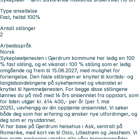
Type ansettelse
Fast, heltid 100%
Antall stillinger
2
Arbeidsspråk
Norsk
Sykepleietjenesten i Gjerdrum kommune har ledig en 100
% fast stilling, og et vikariat i 100 % stilling som er ledig
omgående og frem til 15.08.2027, med mulighet for
forlengelse. Den faste stillingen er knyttet til korttids- og
langtidsavdelingene på sykehjemmet og vikariatet er
knyttet til hjemmetjenesten. For begge disse stillingene
lønnes du på nivå med 16 års ansiennitet fra oppstart, som
for tiden utgjør kr. 614 400,- per år (per 1. mai
2025), uavhengig av din opptjente ansiennitet. Vi søker
både deg som har erfaring og ønsker nye utfordringer, og
deg som er nyutdannet.
Vi har base på Gjerdrum helsehus i Ask, sentralt på
Romerike, med kort vei til Oslo, Lillestrøm og Jessheim. Vi
har gratis parkering utenfor alle våre tjenesteområder,