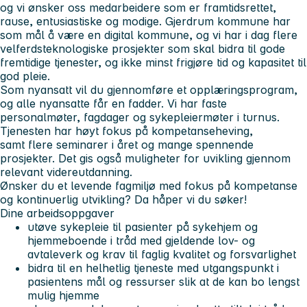
og vi ønsker oss medarbeidere som er framtidsrettet,
rause, entusiastiske og modige. Gjerdrum kommune har
som mål å være en digital kommune, og vi har i dag flere
velferdsteknologiske prosjekter som skal bidra til gode
fremtidige tjenester, og ikke minst frigjøre tid og kapasitet til
god pleie.
Som nyansatt vil du gjennomføre et opplæringsprogram,
og alle nyansatte får en fadder. Vi har faste
personalmøter, fagdager og sykepleiermøter i turnus.
Tjenesten har høyt fokus på kompetanseheving,
samt flere seminarer i året og mange spennende
prosjekter. Det gis også muligheter for uvikling gjennom
relevant videreutdanning.
Ønsker du et levende fagmiljø med fokus på kompetanse
og kontinuerlig utvikling? Da håper vi du søker!
Dine arbeidsoppgaver
utøve sykepleie til pasienter på sykehjem og
hjemmeboende i tråd med gjeldende lov- og
avtaleverk og krav til faglig kvalitet og forsvarlighet
bidra til en helhetlig tjeneste med utgangspunkt i
pasientens mål og ressurser slik at de kan bo lengst
mulig hjemme