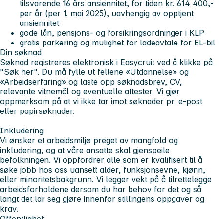
tilsvarende 16 års ansiennitet, for tiden kr. 614 400,-
per år (per 1. mai 2025), uavhengig av opptjent
ansiennitet
gode lån, pensjons- og forsikringsordninger i KLP
gratis parkering og mulighet for ladeavtale for EL-bil
Din søknad
Søknad registreres elektronisk i Easycruit ved å klikke på
"Søk her". Du må fylle ut feltene «Utdannelse» og
«Arbeidserfaring» og laste opp søknadsbrev, CV,
relevante vitnemål og eventuelle attester. Vi gjør
oppmerksom på at vi ikke tar imot søknader pr. e-post
eller papirsøknader.
Inkludering
Vi ønsker et arbeidsmiljø preget av mangfold og
inkludering, og at våre ansatte skal gjenspeile
befolkningen. Vi oppfordrer alle som er kvalifisert til å
søke jobb hos oss uansett alder, funksjonsevne, kjønn,
eller minoritetsbakgrunn. Vi legger vekt på å tilrettelegge
arbeidsforholdene dersom du har behov for det og så
langt det lar seg gjøre innenfor stillingens oppgaver og
krav.
Offentlighet