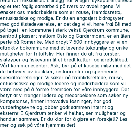
rette for fleksibilitet. I tillegg har vi egen sykepleiertjeneste
og et tett faglig samarbeid på tvers av avdelingene. Vi
ønsker oss medarbeidere som er rause, fremtidsretta,
entusiastiske og modige. Er du en engasjert bidragsyter
med god tilstedeværelse, er det deg vi vil høre fra! Bli med
på laget i en kommune i sterk vekst! Gjerdrum kommune,
sentralt plassert mellom Oslo og Gardermoen, er en liten
perle på Romerike. Med drøyt 7 500 innbyggere er vi en
attraktiv bokommune med et levende lokalmiljø og unike
muligheter for friluftsliv. Her finner du alt fra turstier,
skiløyper og fiskevann til et bredt kultur- og idrettstilbud.
Vårt kommunesenter, Ask, byr på et koselig miljø med det
du behøver av butikker, restauranter og spennende
spesialforretninger. Vi søker nå framtidsrettede, rause,
entusiastiske og modige ledere og medarbeidere som vil
være med på å forme fremtiden for våre innbyggere. Det
betyr at vi trenger ledere og medarbeidere som søker ny
kompetanse, finner innovative løsninger, har god
vurderingsevne og jobber godt sammen internt og
eksternt. I Gjerdrum tenker vi helhet, ser muligheter og
handler sammen. Er du klar for å gjøre en forskjell? Les
mer og søk på våre hjemmesider!