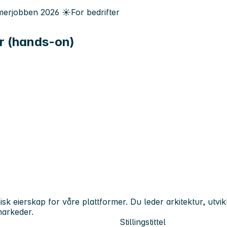
erjobben
2026
☀️
For bedrifter
er (hands-on)
k eierskap for våre plattformer. Du leder arkitektur, utvikli
markeder.
Stillingstittel