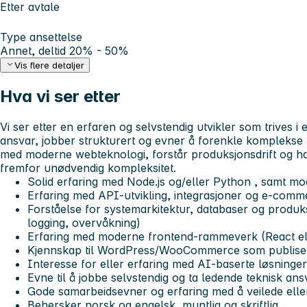
Etter avtale
Type ansettelse
Annet, deltid 20% - 50%
Vis flere detaljer
Hva vi ser etter
Vi ser etter en erfaren og selvstendig utvikler som trives i 
ansvar, jobber strukturert og evner å forenkle komplekse l
med moderne webteknologi, forstår produksjonsdrift og ha
fremfor unødvendig kompleksitet.
Solid erfaring med
Node.js og/eller Python
, samt m
Erfaring med
API-utvikling, integrasjoner og e-comm
Forståelse for
systemarkitektur, databaser og produks
logging, overvåkning)
Erfaring med
moderne frontend-rammeverk
(React el
Kjennskap til
WordPress/WooCommerce
som publiser
Interesse for eller erfaring med
AI-baserte løsninger
Evne til å jobbe selvstendig og ta
ledende teknisk ans
Gode samarbeidsevner og erfaring med å veilede elle
Behersker
norsk og engelsk
, muntlig og skriftlig