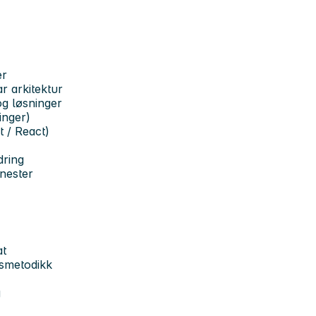
er
r arkitektur
og løsninger
inger)
 / React)
dring
enester
at
dsmetodikk
g