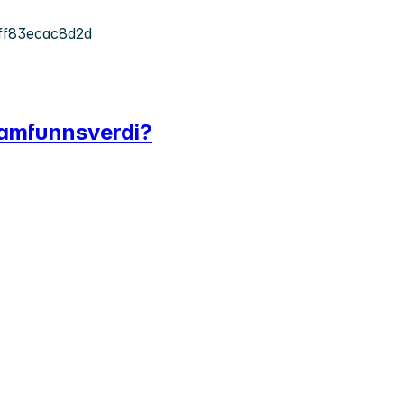
ff83ecac8d2d
 samfunnsverdi?