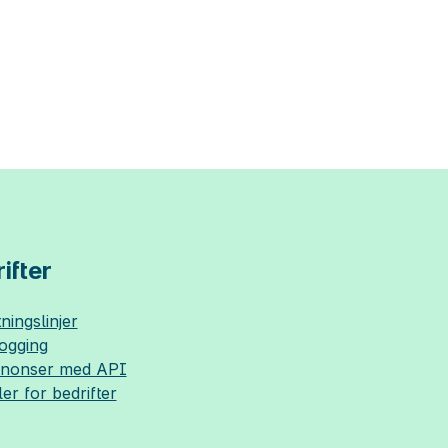
ifter
ningslinjer
logging
nnonser med API
ler for bedrifter