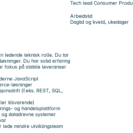
Tech lead Consumer Produc
Arbeidstid
Dagtid og kveld, ukedager
en ledende teknisk rolle. Du tar
øsninger. Du har solid erfaring
r fokus på stabile leveranser
oderne
JavaScript
erce-løsninger
jonsdrift
(f.eks. REST, SQL,
ler tilsvarende)
ings- og handelsplattform
og datadrevne systemer
var
r lede mindre utviklingsteam