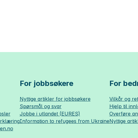
For jobbsøkere
For bedr
Nyttige artikler for jobbsøkere
Vilkår og ret
Spørsmål og svar
Hjelp til inn
sler
Jobbe i utlandet (EURES)
Overføre a
erklæring
Information to refugees from Ukraine
Nyttige artik
sen.no