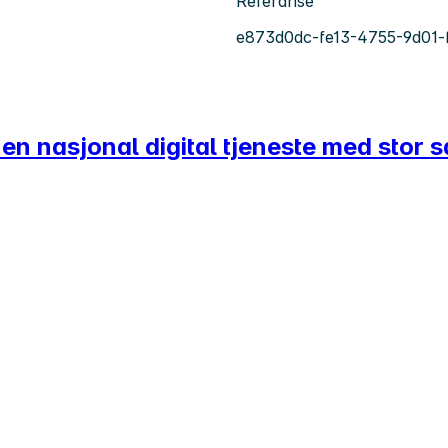
Referanse
e873d0dc-fe13-4755-9d01-
v en nasjonal digital tjeneste med stor