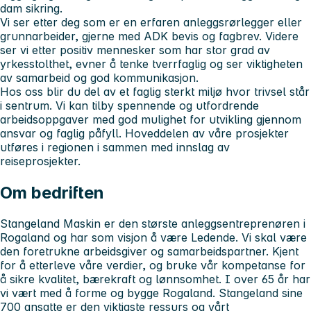
dam sikring.
Vi ser etter deg som er en erfaren anleggsrørlegger eller
grunnarbeider, gjerne med ADK bevis og fagbrev. Videre
ser vi etter positiv mennesker som har stor grad av
yrkesstolthet, evner å tenke tverrfaglig og ser viktigheten
av samarbeid og god kommunikasjon.
Hos oss blir du del av et faglig sterkt miljø hvor trivsel står
i sentrum. Vi kan tilby spennende og utfordrende
arbeidsoppgaver med god mulighet for utvikling gjennom
ansvar og faglig påfyll. Hoveddelen av våre prosjekter
utføres i regionen i sammen med innslag av
reiseprosjekter.
Om bedriften
Stangeland Maskin er den største anleggsentreprenøren i
Rogaland og har som visjon å være Ledende. Vi skal være
den foretrukne arbeidsgiver og samarbeidspartner. Kjent
for å etterleve våre verdier, og bruke vår kompetanse for
å sikre kvalitet, bærekraft og lønnsomhet. I over 65 år har
vi vært med å forme og bygge Rogaland. Stangeland sine
700 ansatte er den viktigste ressurs og vårt