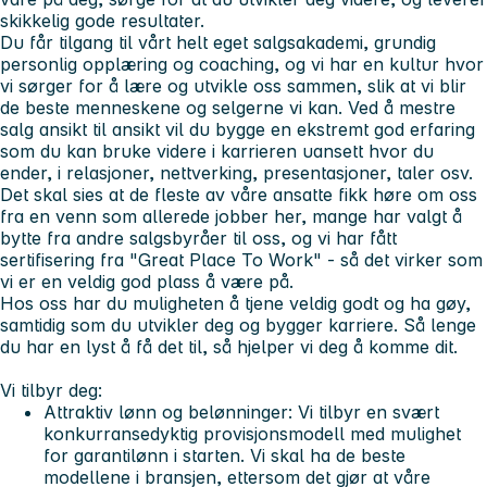
skikkelig gode resultater.
Du får tilgang til vårt helt eget salgsakademi, grundig
personlig opplæring og coaching, og vi har en kultur hvor
vi sørger for å lære og utvikle oss sammen, slik at vi blir
de beste menneskene og selgerne vi kan. Ved å mestre
salg ansikt til ansikt vil du bygge en ekstremt god erfaring
som du kan bruke videre i karrieren uansett hvor du
ender, i relasjoner, nettverking, presentasjoner, taler osv.
Det skal sies at de fleste av våre ansatte fikk høre om oss
fra en venn som allerede jobber her, mange har valgt å
bytte fra andre salgsbyråer til oss, og vi har fått
sertifisering fra "Great Place To Work" - så det virker som
vi er en veldig god plass å være på.
Hos oss har du muligheten å tjene veldig godt og ha gøy,
samtidig som du utvikler deg og bygger karriere. Så lenge
du har en lyst å få det til, så hjelper vi deg å komme dit.
Vi tilbyr deg:
Attraktiv lønn og belønninger:
Vi tilbyr en svært
konkurransedyktig provisjonsmodell med mulighet
for garantilønn i starten. Vi skal ha de beste
modellene i bransjen, ettersom det gjør at våre