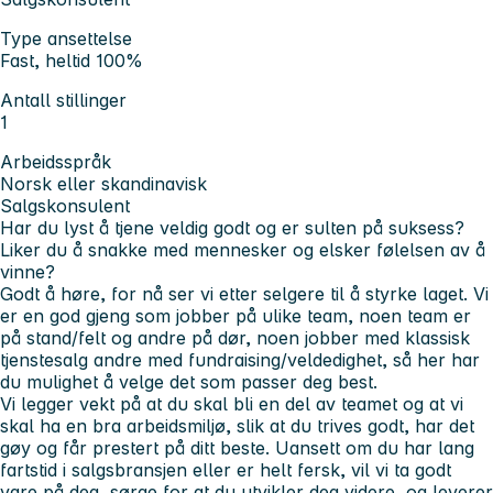
Type ansettelse
Fast, heltid 100%
Antall stillinger
1
Arbeidsspråk
Norsk eller skandinavisk
Salgskonsulent
Har du lyst å tjene veldig godt og er sulten på suksess?
Liker du å snakke med mennesker og elsker følelsen av å
vinne?
Godt å høre, for nå ser vi etter selgere til å styrke laget. Vi
er en god gjeng som jobber på ulike team, noen team er
på stand/felt og andre på dør, noen jobber med klassisk
tjenstesalg andre med fundraising/veldedighet, så her har
du mulighet å velge det som passer deg best.
Vi legger vekt på at du skal bli en del av teamet og at vi
skal ha en bra arbeidsmiljø, slik at du trives godt, har det
gøy og får prestert på ditt beste. Uansett om du har lang
fartstid i salgsbransjen eller er helt fersk, vil vi ta godt
vare på deg, sørge for at du utvikler deg videre, og leverer