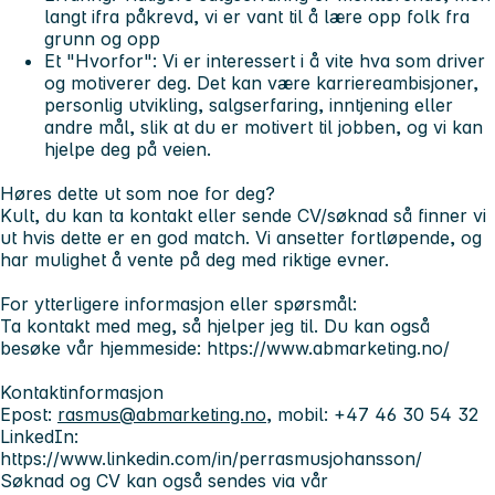
langt ifra påkrevd, vi er vant til å lære opp folk fra
grunn og opp
Et "Hvorfor":
Vi er interessert i å vite hva som driver
og motiverer deg. Det kan være karriereambisjoner,
personlig utvikling, salgserfaring, inntjening eller
andre mål, slik at du er motivert til jobben, og vi kan
hjelpe deg på veien.
Høres dette ut som noe for deg?
Kult, du kan ta kontakt eller sende CV/søknad så finner vi
ut hvis dette er en god match. Vi ansetter fortløpende, og
har mulighet å vente på deg med riktige evner.
For ytterligere informasjon eller spørsmål:
Ta kontakt med meg, så hjelper jeg til. Du kan også
besøke vår hjemmeside: https://www.abmarketing.no/
Kontaktinformasjon
Epost:
rasmus@abmarketing.no
, mobil: +47 46 30 54 32
LinkedIn:
https://www.linkedin.com/in/perrasmusjohansson/
Søknad og CV kan også sendes via vår