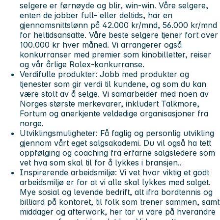
selgere er førnøyde og blir, win-win. Våre selgere,
enten de jobber full- eller deltids, har en
gjennomsnittslønn på 42.000 kr/mnd, 56.000 kr/mnd
for heltidsansatte. Våre beste selgere tjener fort over
100.000 kr hver måned. Vi arrangerer også
konkurranser med premier som kinobilletter, reiser
og vår årlige Rolex-konkurranse.
Verdifulle produkter:
Jobb med produkter og
tjenester som gir verdi til kundene, og som du kan
være stolt av å selge. Vi samarbeider med noen av
Norges største merkevarer, inkludert Talkmore,
Fortum og anerkjente veldedige organisasjoner fra
norge.
Utviklingsmuligheter:
Få faglig og personlig utvikling
gjennom vårt eget salgsakademi. Du vil også ha tett
oppfølging og coaching fra erfarne salgsledere som
vet hva som skal til for å lykkes i bransjen..
Inspirerende arbeidsmiljø:
Vi vet hvor viktig et godt
arbeidsmiljø er for at vi alle skal lykkes med salget.
Mye sosial og levende bedrift, alt ifra bordtennis og
billiard på kontoret, til folk som trener sammen, samt
middager og afterwork, her tar vi vare på hverandre