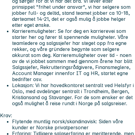
og sørger for at vi har det bra. Vi lever etter
prinsippet "frihet under ansvar", vi har selgere som
jobber full- og deltid, stand teamet jobber ca 10-18,
dørteamet 14-21, det er også mulig å jobbe helger
etter eget ønske.
Karrieremuligheter:
Se for deg en karrierevei som
starter her og fører til spennende muligheter. Våre
teamledere og salgssjefer har steget opp fra egne
rekker, og våre gründere begynte som selgere
akkurat som deg. Karrieremuligheter over tid - noen
av de vi jobbet sammen med gjennom årene har blitt
Salgssjefer, Rekrutteringsrådgivere, Finansmeglere,
Account Manager innenfor IT og HR, startet egne
bedrifter osv.
Lokasjon:
Vi har hovedkontoret sentralt ved Helsfyr i
Oslo, med avdelinger sentralt i Trondheim, Bergen,
Kristiansand og Stavanger. For de som ønsker er det
også mulighet å reise rundt i Norge på salgsreiser.
Krav:
Flytende muntlig norsk/skandinavisk:
Siden våre
kunder er Norske privatpersoner
Erfaring:
Tidligere salgserfaring er meritterende, men