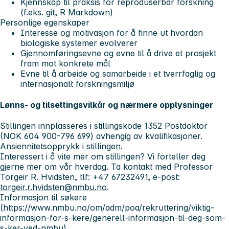
Kjennskap til praksis for reproduserbar forskning
(f.eks. git, R Markdown)
Personlige egenskaper
Interesse og motivasjon for å finne ut hvordan
biologiske systemer evolverer
Gjennomføringsevne og evne til å drive et prosjekt
fram mot konkrete mål
Evne til å arbeide og samarbeide i et tverrfaglig og
internasjonalt forskningsmiljø
Lønns- og tilsettingsvilkår og nærmere opplysninger
Stillingen innplasseres i stillingskode 1352 Postdoktor
(NOK 604 900-796 699) avhengig av kvalifikasjoner.
Ansiennitetsopprykk i stillingen.
Interessert i å vite mer om stillingen? Vi forteller deg
gjerne mer om vår hverdag. Ta kontakt med Professor
Torgeir R. Hvidsten, tlf: +47 67232491, e-post:
torgeir.r.hvidsten@nmbu.no
.
Informasjon til søkere
(https://www.nmbu.no/om/adm/poa/rekruttering/viktig-
informasjon-for-s-kere/generell-informasjon-til-deg-som-
s-ker-ved-nmbu)