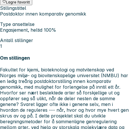
Lagre favoritt
Stillingstittel
Postdoktor innen komparativ genomikk
Type ansettelse
Engasjement, heltid 100%
Antall stillinger
1
Om stillingen
Fakultet for kjemi, bioteknologi og matvitenskap ved
Norges miljø- og biovitenskapelige universitet (NMBU) har
en ledig treårig postdoktorstilling innen komparativ
genomikk, med mulighet for forlengelse på inntil ett år.
Hvorfor ser nært beslektede arter så forskjellige ut og
oppfører seg så ulikt, når de deler nesten de samme
genene? Svaret ligger ofte ikke i genene selv, men i
hvordan de reguleres --- når, hvor og hvor mye hvert gen
skrus av og på. I dette prosjektet skal du utvikle
beregningsmetoder for å sammenligne genregulering
mellom arter, ved hjelp av storskala molekylære data og