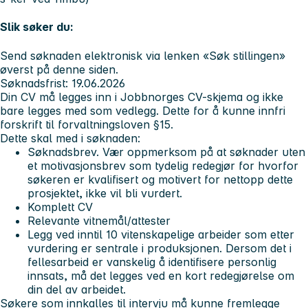
Slik søker du:
Send søknaden elektronisk via lenken «Søk stillingen»
øverst på denne siden.
Søknadsfrist: 19.06.2026
Din CV må legges inn i Jobbnorges CV-skjema og ikke
bare legges med som vedlegg. Dette for å kunne innfri
forskrift til forvaltningsloven §15.
Dette skal med i søknaden:
Søknadsbrev. Vær oppmerksom på at søknader uten
et motivasjonsbrev som tydelig redegjør for hvorfor
søkeren er kvalifisert og motivert for nettopp dette
prosjektet, ikke vil bli vurdert.
Komplett CV
Relevante vitnemål/attester
Legg ved inntil 10 vitenskapelige arbeider som etter
vurdering er sentrale i produksjonen. Dersom det i
fellesarbeid er vanskelig å identifisere personlig
innsats, må det legges ved en kort redegjørelse om
din del av arbeidet.
Søkere som innkalles til intervju må kunne fremlegge