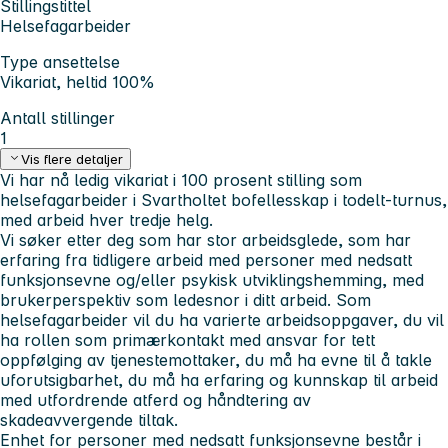
Stillingstittel
Helsefagarbeider
Type ansettelse
Vikariat, heltid 100%
Antall stillinger
1
Vis flere detaljer
Vi har nå ledig vikariat i 100 prosent stilling som
helsefagarbeider i Svartholtet bofellesskap i todelt-turnus,
med arbeid hver tredje helg.
Vi søker etter deg som har stor arbeidsglede, som har
erfaring fra tidligere arbeid med personer med nedsatt
funksjonsevne og/eller psykisk utviklingshemming, med
brukerperspektiv som ledesnor i ditt arbeid. Som
helsefagarbeider vil du ha varierte arbeidsoppgaver, du vil
ha rollen som primærkontakt med ansvar for tett
oppfølging av tjenestemottaker, du må ha evne til å takle
uforutsigbarhet, du må ha erfaring og kunnskap til arbeid
med utfordrende atferd og håndtering av
skadeavvergende tiltak.
Enhet for personer med nedsatt funksjonsevne består i