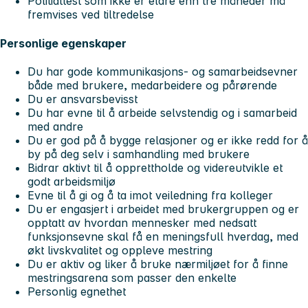
Politiattest som ikke er eldre enn tre måneder må
fremvises ved tiltredelse
Personlige egenskaper
Du har gode kommunikasjons- og samarbeidsevner
både med brukere, medarbeidere og pårørende
Du er ansvarsbevisst
Du har evne til å arbeide selvstendig og i samarbeid
med andre
Du er god på å bygge relasjoner og er ikke redd for å
by på deg selv i samhandling med brukere
Bidrar aktivt til å opprettholde og videreutvikle et
godt arbeidsmiljø
Evne til å gi og å ta imot veiledning fra kolleger
Du er engasjert i arbeidet med brukergruppen og er
opptatt av hvordan mennesker med nedsatt
funksjonsevne skal få en meningsfull hverdag, med
økt livskvalitet og oppleve mestring
Du er aktiv og liker å bruke nærmiljøet for å finne
mestringsarena som passer den enkelte
Personlig egnethet