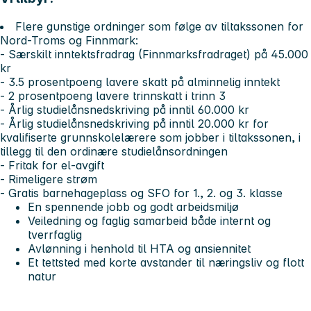
Flere gunstige ordninger som følge av tiltakssonen for
Nord-Troms og Finnmark:
- Særskilt inntektsfradrag (Finnmarksfradraget) på 45.000
kr
- 3.5 prosentpoeng lavere skatt på alminnelig inntekt
- 2 prosentpoeng lavere trinnskatt i trinn 3
- Årlig studielånsnedskriving på inntil 60.000 kr
- Årlig studielånsnedskriving på inntil 20.000 kr for
kvalifiserte grunnskolelærere som jobber i tiltakssonen, i
tillegg til den ordinære studielånsordningen
- Fritak for el-avgift
- Rimeligere strøm
- Gratis barnehageplass og SFO for 1., 2. og 3. klasse
En spennende jobb og godt arbeidsmiljø
Veiledning og faglig samarbeid både internt og
tverrfaglig
Avlønning i henhold til HTA og ansiennitet
Et tettsted med korte avstander til næringsliv og flott
natur