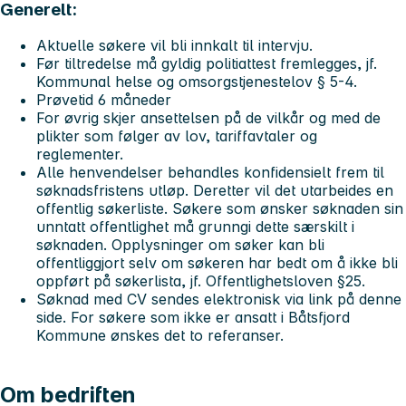
Generelt:
Aktuelle søkere vil bli innkalt til intervju.
Før tiltredelse må gyldig politiattest fremlegges, jf.
Kommunal helse og omsorgstjenestelov § 5-4.
Prøvetid 6 måneder
For øvrig skjer ansettelsen på de vilkår og med de
plikter som følger av lov, tariffavtaler og
reglementer.
Alle henvendelser behandles konfidensielt frem til
søknadsfristens utløp. Deretter vil det utarbeides en
offentlig søkerliste. Søkere som ønsker søknaden sin
unntatt offentlighet må grunngi dette særskilt i
søknaden. Opplysninger om søker kan bli
offentliggjort selv om søkeren har bedt om å ikke bli
oppført på søkerlista, jf. Offentlighetsloven §25.
Søknad med CV sendes elektronisk via link på denne
side. For søkere som ikke er ansatt i Båtsfjord
Kommune ønskes det to referanser.
Om bedriften