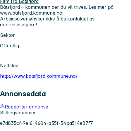
Film fra Båtsfjord
Båtsfjord – kommunen der du vil trives.
Les mer på
www.batsfjord.kommune.no.
Arbeidsgiver ønsker ikke å bli kontaktet av
annonseselgere!
Sektor
Offentlig
Nettsted
http://www.batsfjord.kommune.no/
Annonsedata
Rapporter annonse
Stillingsnummer
e7d835cf-9e16-4604-a35f-54ba514e87f7