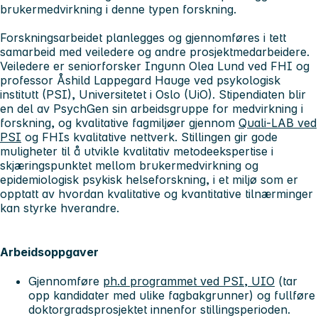
brukermedvirkning i denne typen forskning.
Forskningsarbeidet planlegges og gjennomføres i tett
samarbeid med veiledere og andre prosjektmedarbeidere.
Veiledere er seniorforsker Ingunn Olea Lund ved FHI og
professor Åshild Lappegard Hauge ved psykologisk
institutt (PSI), Universitetet i Oslo (UiO). Stipendiaten blir
en del av PsychGen sin arbeidsgruppe for medvirkning i
forskning, og kvalitative fagmiljøer gjennom
Quali-LAB ved
PSI
og FHIs kvalitative nettverk. Stillingen gir gode
muligheter til å utvikle kvalitativ metodeekspertise i
skjæringspunktet mellom brukermedvirkning og
epidemiologisk psykisk helseforskning, i et miljø som er
opptatt av hvordan kvalitative og kvantitative tilnærminger
kan styrke hverandre.
Arbeidsoppgaver
Gjennomføre
ph.d programmet ved PSI, UIO
(tar
opp kandidater med ulike fagbakgrunner) og fullføre
doktorgradsprosjektet innenfor stillingsperioden.