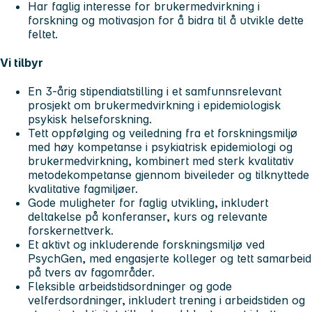
Har faglig interesse for brukermedvirkning i
forskning og motivasjon for å bidra til å utvikle dette
feltet.
Vi tilbyr
En 3-årig stipendiatstilling i et samfunnsrelevant
prosjekt om brukermedvirkning i epidemiologisk
psykisk helseforskning.
Tett oppfølging og veiledning fra et forskningsmiljø
med høy kompetanse i psykiatrisk epidemiologi og
brukermedvirkning, kombinert med sterk kvalitativ
metodekompetanse gjennom biveileder og tilknyttede
kvalitative fagmiljøer.
Gode muligheter for faglig utvikling, inkludert
deltakelse på konferanser, kurs og relevante
forskernettverk.
Et aktivt og inkluderende forskningsmiljø ved
PsychGen, med engasjerte kolleger og tett samarbeid
på tvers av fagområder.
Fleksible arbeidstidsordninger og gode
velferdsordninger, inkludert trening i arbeidstiden og