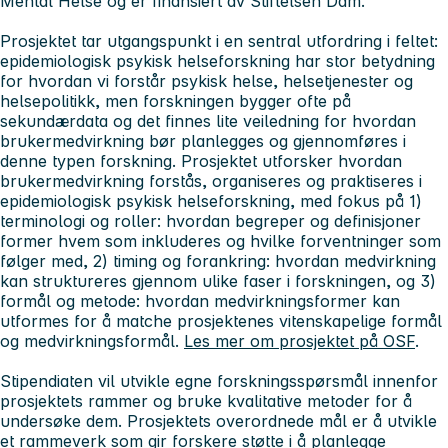
Mental Helse og er finansiert av Stiftelsen Dam.
Prosjektet tar utgangspunkt i en sentral utfordring i feltet:
epidemiologisk psykisk helseforskning har stor betydning
for hvordan vi forstår psykisk helse, helsetjenester og
helsepolitikk, men forskningen bygger ofte på
sekundærdata og det finnes lite veiledning for hvordan
brukermedvirkning bør planlegges og gjennomføres i
denne typen forskning. Prosjektet utforsker hvordan
brukermedvirkning forstås, organiseres og praktiseres i
epidemiologisk psykisk helseforskning, med fokus på 1)
terminologi og roller: hvordan begreper og definisjoner
former hvem som inkluderes og hvilke forventninger som
følger med, 2) timing og forankring: hvordan medvirkning
kan struktureres gjennom ulike faser i forskningen, og 3)
formål og metode: hvordan medvirkningsformer kan
utformes for å matche prosjektenes vitenskapelige formål
og medvirkningsformål.
Les mer om prosjektet på OSF
.
Stipendiaten vil utvikle egne forskningsspørsmål innenfor
prosjektets rammer og bruke kvalitative metoder for å
undersøke dem. Prosjektets overordnede mål er å utvikle
et rammeverk som gir forskere støtte i å planlegge