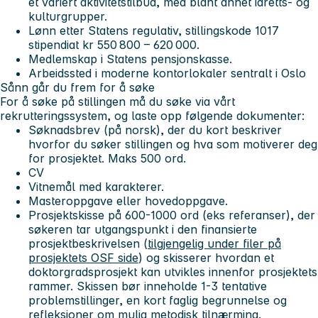
et variert aktivitetstilbud, med blant annet idretts- og
kulturgrupper.
Lønn etter Statens regulativ, stillingskode 1017
stipendiat kr 550 800 – 620 000.
Medlemskap i Statens pensjonskasse.
Arbeidssted i moderne kontorlokaler sentralt i Oslo
Sånn går du frem for å søke
For å søke på stillingen må du søke via vårt
rekrutteringssystem, og laste opp følgende dokumenter:
Søknadsbrev (på norsk), der du kort beskriver
hvorfor du søker stillingen og hva som motiverer deg
for prosjektet. Maks 500 ord.
CV
Vitnemål med karakterer.
Masteroppgave eller hovedoppgave.
Prosjektskisse på 600-1000 ord (eks referanser), der
søkeren tar utgangspunkt i den finansierte
prosjektbeskrivelsen (
tilgjengelig under filer på
prosjektets OSF side
) og skisserer hvordan et
doktorgradsprosjekt kan utvikles innenfor prosjektets
rammer. Skissen bør inneholde 1-3 tentative
problemstillinger, en kort faglig begrunnelse og
refleksjoner om mulig metodisk tilnærming.