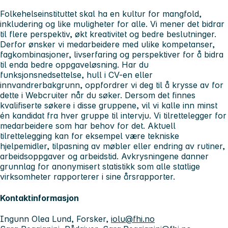
Folkehelseinstituttet skal ha en kultur for mangfold,
inkludering og like muligheter for alle. Vi mener det bidrar
til flere perspektiv, økt kreativitet og bedre beslutninger.
Derfor ønsker vi medarbeidere med ulike kompetanser,
fagkombinasjoner, livserfaring og perspektiver for å bidra
til enda bedre oppgaveløsning. Har du
funksjonsnedsettelse, hull i CV-en eller
innvandrerbakgrunn, oppfordrer vi deg til å krysse av for
dette i Webcruiter når du søker. Dersom det finnes
kvalifiserte søkere i disse gruppene, vil vi kalle inn minst
én kandidat fra hver gruppe til intervju. Vi tilrettelegger for
medarbeidere som har behov for det. Aktuell
tilrettelegging kan for eksempel være tekniske
hjelpemidler, tilpasning av møbler eller endring av rutiner,
arbeidsoppgaver og arbeidstid. Avkrysningene danner
grunnlag for anonymisert statistikk som alle statlige
virksomheter rapporterer i sine årsrapporter.
Kontaktinformasjon
Ingunn Olea Lund, Forsker,
iolu@fhi.no