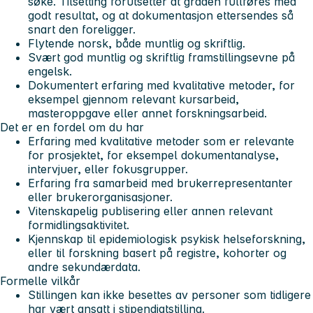
søke. Tilsetting forutsetter at graden fullføres med
godt resultat, og at dokumentasjon ettersendes så
snart den foreligger.
Flytende norsk, både muntlig og skriftlig.
Svært god muntlig og skriftlig framstillingsevne på
engelsk.
Dokumentert erfaring med kvalitative metoder, for
eksempel gjennom relevant kursarbeid,
masteroppgave eller annet forskningsarbeid.
Det er en fordel om du har
Erfaring med kvalitative metoder som er relevante
for prosjektet, for eksempel dokumentanalyse,
intervjuer, eller fokusgrupper.
Erfaring fra samarbeid med brukerrepresentanter
eller brukerorganisasjoner.
Vitenskapelig publisering eller annen relevant
formidlingsaktivitet.
Kjennskap til epidemiologisk psykisk helseforskning,
eller til forskning basert på registre, kohorter og
andre sekundærdata.
Formelle vilkår
Stillingen kan ikke besettes av personer som tidligere
har vært ansatt i stipendiatstilling.