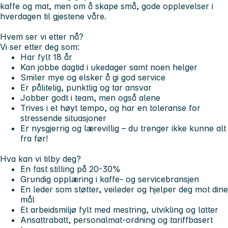
kaffe og mat, men om å skape små, gode opplevelser i
hverdagen til gjestene våre.
Hvem ser vi etter nå?
Vi ser etter deg som:
Har fylt 18 år
Kan jobbe dagtid i ukedager samt noen helger
Smiler mye og elsker å gi god service
Er pålitelig, punktlig og tar ansvar
Jobber godt i team, men også alene
Trives i et høyt tempo, og har en toleranse for
stressende situasjoner
Er nysgjerrig og lærevillig – du trenger ikke kunne alt
fra før!
Hva kan vi tilby deg?
En fast stilling på 20-30%
Grundig opplæring i kaffe- og servicebransjen
En leder som støtter, veileder og hjelper deg mot dine
mål
Et arbeidsmiljø fylt med mestring, utvikling og latter
Ansattrabatt, personalmat-ordning og tariffbasert