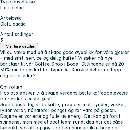
Type ansettelse
Fast, deltid
Arbeidstid
Skift, dagtid
Antall stillinger
3
Vis flere detaljer
Vil du være med på å skape gode øyeblikk for våre gjester
– med smil, service og deilig kaffe? Vi søker nå nye
baristaer til vår Coffee Shop i Bodø! Stillingene er på 20-
30% med oppstart fortløpende. Kanskje det er nettopp
deg vi ser etter?
Om rollen
Hos oss ønsker vi å skape verdens beste kaffeopplevelse
for verdens beste gjest!
Som barista lager du kaffe, prepp’er mat, rydder, vasker,
fyller varer, håndterer penger og tar vare på gjester.
Dagene er varierte og fulle av energi. Det kan gå fort i
svingene, men med et godt team rundt deg blir det både
lærerikt, sosialt og gøy. Jobben handler ikke bare om