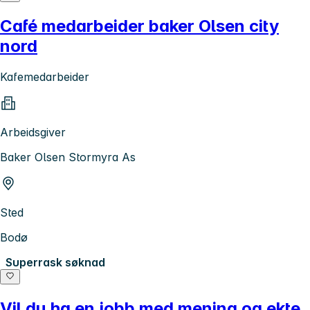
Café medarbeider baker Olsen city
nord
Kafemedarbeider
Arbeidsgiver
Baker Olsen Stormyra As
Sted
Bodø
Superrask søknad
Vil du ha en jobb med mening og ekte