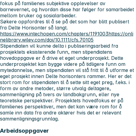
fokus på familienes subjektive opplevelser av
barnevernet, og hvordan disse har følger for samarbeidet
mellom bruker og sosialarbeider.
Søkere oppfordres til å se på det som har blitt publisert
fra Delte Horisonter så langt.
https://www.intechopen.com/chapters/1191003
https://onli
nelibrary.wiley.com/doi/10.1111/cfs.70105
Stipendiaten vil kunne delta i publiseringsarbeid fra
prosjektets eksisterende funn, men stipendiatens
hovedoppgave er å drive et eget underprosjekt. Dette
underprosjektet kan bygge videre på tidligere funn om
mytedannelse, men stipendiaten vil stå fritt til å utforme et
eget prosjekt innen Delte horisonters rammer. Her er det
stort rom for stipendiaten til å sette sitt eget preg, f.eks. i
form av andre metoder, større utvalg deltagere,
sammenligning på tvers av landbakgrunn, eller nye
teoretiske perspektiver. Prosjektets hovedfokus er på
familienes perspektiver, men det kan være rom for å
samle inn data fra andre aktører hvis det er relevant
sammenligningsgrunnlag.
Arbeidsoppgaver