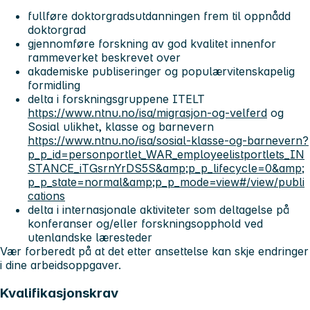
fullføre doktorgradsutdanningen frem til oppnådd
doktorgrad
gjennomføre forskning av god kvalitet innenfor
rammeverket beskrevet over
akademiske publiseringer og populærvitenskapelig
formidling
delta i forskningsgruppene ITELT
https://www.ntnu.no/isa/migrasjon-og-velferd
og
Sosial ulikhet, klasse og barnevern
https://www.ntnu.no/isa/sosial-klasse-og-barnevern?
p_p_id=personportlet_WAR_employeelistportlets_IN
STANCE_iTGsrnYrDS5S&amp;p_p_lifecycle=0&amp;
p_p_state=normal&amp;p_p_mode=view#/view/publi
cations
delta i internasjonale aktiviteter som deltagelse på
konferanser og/eller forskningsopphold ved
utenlandske læresteder
Vær forberedt på at det etter ansettelse kan skje endringer
i dine arbeidsoppgaver.
Kvalifikasjonskrav