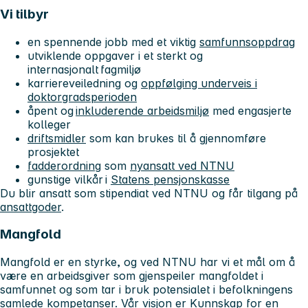
Vi tilbyr
en spennende jobb med et viktig
samfunnsoppdrag
utviklende oppgaver i et sterkt og
internasjonalt fagmiljø
karriereveiledning og
oppfølging underveis i
doktorgradsperioden
åpent og
inkluderende arbeidsmiljø
med engasjerte
kolleger
driftsmidler
som kan brukes til å gjennomføre
prosjektet
fadderordning
som
nyansatt ved NTNU
gunstige vilkår i
Statens pensjonskasse
Du blir ansatt som stipendiat ved NTNU og får tilgang på
ansattgoder
.
Mangfold
Mangfold er en styrke, og ved NTNU har vi et mål om å
være en arbeidsgiver som gjenspeiler mangfoldet i
samfunnet og som tar i bruk potensialet i befolkningens
samlede kompetanser. Vår visjon er
Kunnskap for en