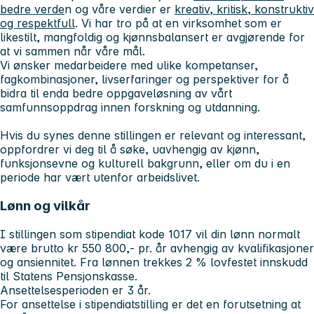
bedre verde
n og våre verdier er
kreativ, kritisk, konstruktiv
og respektfull
. Vi har tro på at en virksomhet som er
likestilt, mangfoldig og kjønnsbalansert er avgjørende for
at vi sammen når våre mål.
Vi ønsker medarbeidere med ulike kompetanser,
fagkombinasjoner, livserfaringer og perspektiver for å
bidra til enda bedre oppgaveløsning av vårt
samfunnsoppdrag innen forskning og utdanning.
Hvis du synes denne stillingen er relevant og interessant,
oppfordrer vi deg til å søke, uavhengig av kjønn,
funksjonsevne og kulturell bakgrunn, eller om du i en
periode har vært utenfor arbeidslivet.
Lønn og vilkår
I stillingen som stipendiat kode 1017 vil din lønn normalt
være brutto kr 550 800,- pr. år avhengig av kvalifikasjoner
og ansiennitet. Fra lønnen trekkes 2 % lovfestet innskudd
til Statens Pensjonskasse.
Ansettelsesperioden er 3 år.
For ansettelse i stipendiatstilling er det en forutsetning at