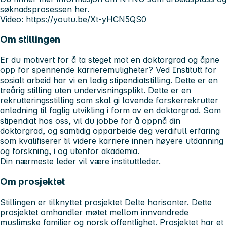
søknadsprosessen
her
.
Video:
https://youtu.be/Xt-yHCN5QS0
Om stillingen
Er du motivert for å ta steget mot en doktorgrad og åpne
opp for spennende karrieremuligheter? Ved Institutt for
sosialt arbeid har vi en ledig stipendiatstilling. Dette er en
treårig stilling uten undervisningsplikt. Dette er en
rekrutteringsstilling som skal gi lovende forskerrekrutter
anledning til faglig utvikling i form av en doktorgrad. Som
stipendiat hos oss, vil du jobbe for å oppnå din
doktorgrad, og samtidig opparbeide deg verdifull erfaring
som kvalifiserer til videre karriere innen høyere utdanning
og forskning, i og utenfor akademia.
Din nærmeste leder vil være instituttleder.
Om prosjektet
Stillingen er tilknyttet prosjektet Delte horisonter. Dette
prosjektet omhandler møtet mellom innvandrede
muslimske familier og norsk offentlighet. Prosjektet har et