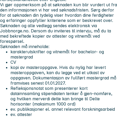
Vi gjør oppmerksom på at søknaden kun blir vurdert ut fra
den informasjonen vi har ved søknadsfristen. Sørg derfor
for at søknaden din tydelig viser hvordan dine ferdigheter
og erfaringer oppfyller kriteriene som er beskrevet over.
Søknaden og alle vedlegg sendes elektronisk via
Jobbnorge.no. Dersom du inviteres til intervju, må du ta
med bekreftede kopier av attester og vitnemål ved
forespørsel.
Søknaden må inneholde:
karakterutskrifter og vitnemål for bachelor- og
mastergrad
CV
kopi av masteroppgave. Hvis du nylig har levert
masteroppgaven, kan du legge ved et utkast av
oppgaven. Dokumentasjon av fullført mastergrad må
framvises senest 01.01.2027.
Refleksjonsnotat som presenterer kort
datainnsamling stipendiaten tenker å gjen-nomføre,
og hvilken merverdi dette kan bringe til Delte
horisonter (maksimum 1000 ord)
ev. publikasjoner el. annet relevant forskningsarbeid
ev. attester