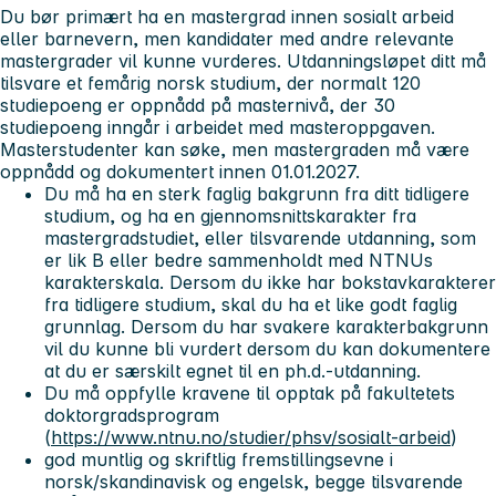
Du bør primært ha en mastergrad innen sosialt arbeid
eller barnevern, men kandidater med andre relevante
mastergrader vil kunne vurderes. Utdanningsløpet ditt må
tilsvare et femårig norsk studium, der normalt 120
studiepoeng er oppnådd på masternivå, der 30
studiepoeng inngår i arbeidet med masteroppgaven.
Masterstudenter kan søke, men mastergraden må være
oppnådd og dokumentert innen 01.01.2027.
Du må ha en sterk faglig bakgrunn fra ditt tidligere
studium, og ha en gjennomsnittskarakter fra
mastergradstudiet, eller tilsvarende utdanning, som
er lik B eller bedre sammenholdt med NTNUs
karakterskala. Dersom du ikke har bokstavkarakterer
fra tidligere studium, skal du ha et like godt faglig
grunnlag. Dersom du har svakere karakterbakgrunn
vil du kunne bli vurdert dersom du kan dokumentere
at du er særskilt egnet til en ph.d.-utdanning.
Du må oppfylle kravene til opptak på fakultetets
doktorgradsprogram
(
https://www.ntnu.no/studier/phsv/sosialt-arbeid
)
god muntlig og skriftlig fremstillingsevne i
norsk/skandinavisk og engelsk, begge tilsvarende