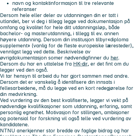
navn og kontaktinformasjon til tre relevante
referanser
Dersom hele eller deler av utdanningen din er tatt i
utlandet, ber vi deg i tillegg legge ved dokumentasjon på
omfang og kvalitet for hele ditt utdanningsløp, både
bachelor- og masterutdanning, i tillegg til ev. annen
høyere utdanning. Dersom din institusjon tilbyr«diploma
supplement» (vanlig for de fleste europeiske læresteder),
vennligst legg ved dette. Beskrivelse av
øvrigdokumentasjon somer nødvendigfinner du
her
.
Dersom du har en uttalelse fra
HK-dir
, er det fint om du
legger ved den også.
Vi tar hensyn til arbeid du har gjort sammen med andre.
Dersom det er vanskelig å identifisere din innsats i
fellesarbeidene, må du legge ved en kort redegjørelse for
din medvirkning.
Ved vurdering av den best kvalifiserte, legger vi vekt på
nødvendige kvalifikasjoner som utdanning, erfaring, samt
personlig egnethet. Motivasjon for stillingen, ambisjoner
og potensial for forskning vil også telle ved vurdering av
kandidatene.
NTNU anerkjenner stor bredde av faglige bidrag og har