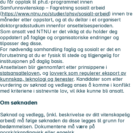
du får opptak til ph.d.-programmet innen
Samfunnsvitenskap – Fagretning sosialt arbeid
(
https://www.ntnu.no/studier/phsv/sosialt-arbeid
) innen tre
måneder etter oppstart, og at du deltar i et organisert
doktorgradsstudium innenfor ansettelsesperioden.
Som ansatt ved NTNU er det viktig at du holder deg
oppdatert på faglige og organisatoriske endringer og
tilpasser deg disse.
For nødvendig samhandling faglig og sosialt er det en
forutsetning at du er fysisk til stede og tilgjengelig for
institusjonen på daglig basis.
Ansettelsen blir gjennomført etter prinsippene i
statsansatteloven
, og
lovverk som regulerer eksport av
kunnskap, teknologi og tjenester
. Kandidater som etter
vurdering av søknad og vedlegg anses å komme i konflikt
med kriteriene i sistnevnte lov, vil ikke kunne bli ansatt.
Om søknaden
Søknad og vedlegg, (inkl. beskrivelse av ditt vitenskapelig
arbeid) må følge søknaden da disse legges til grunn for
bedømmelsen. Dokumentene må være på
norsk/skandinavisk eller engelsk.