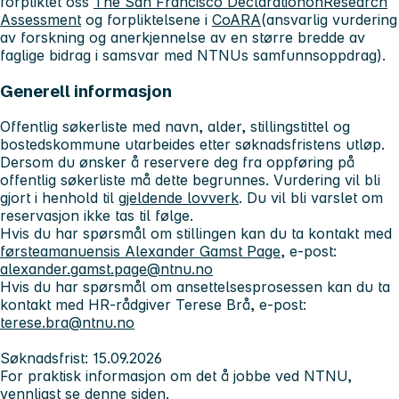
forpliktet oss
The San Francisco DeclarationonResearch
Assessment
og forpliktelsene i
CoARA
(ansvarlig vurdering
av forskning og anerkjennelse av en større bredde av
faglige bidrag i samsvar med NTNUs samfunnsoppdrag).
Generell informasjon
Offentlig søkerliste med navn, alder, stillingstittel og
bostedskommune utarbeides etter søknadsfristens utløp.
Dersom du ønsker å reservere deg fra oppføring på
offentlig søkerliste må dette begrunnes. Vurdering vil bli
gjort i henhold til
gjeldende lovverk
. Du vil bli varslet om
reservasjon ikke tas til følge.
Hvis du har spørsmål om stillingen kan du ta kontakt med
førsteamanuensis Alexander Gamst Page
, e-post:
alexander.gamst.page@ntnu.no
Hvis du har spørsmål om ansettelsesprosessen kan du ta
kontakt med HR-rådgiver Terese Brå, e-post:
terese.bra@ntnu.no
Søknadsfrist: 15.09.2026
For praktisk informasjon om det å jobbe ved NTNU,
vennligst se
denne siden.