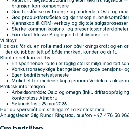
Relevant høgskoleutdanning eller teknisk fagskole -- 
bransjen kan kompensere
God forståelse av bransje og markedet i Oslo og om
God produktforståelse og kjennskap til bruksområde
Kjennskap til CRM-verktøy og digitale salgsprosesser
Sterke kommunikasjons- og presentasjonsferdigheter
Førerkort klasse B og egen bil til disposisjon
Vi tilbyr
Hos oss får du en rolle med stor påvirkningskraft og en 
-- der du jobber tett på både marked, kunder og drift.
Blant annet kan vi tilby:
En spennende rolle i et faglig sterkt miljø med tett s
Konkurransedyktige betingelser og gode pensjons- og
Egen bedriftshelsetjeneste
Mulighet for medeierskap gjennom Veidekkes aksjepr
Praktisk informasjon
Arbeidsområde: Oslo og omegn (inkl. driftsoppfølging
kontorplass Alnabru
Søknadsfrist:
29.mai 2026
Har du spørsmål om stillingen? Ta kontakt med:
Anleggsleder Stig Runar Ringstad, telefon +47 478 38 98
Om bedriften