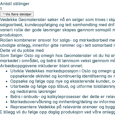
Antall stillinger
1
Vis flere detaljer
Veidekke Geomaterialer søker nå en selger som trives i s
salgsarbeid, kundeoppfølging og tett samhandling med drif
variert rolle der gode løsninger skapes gjennom samspill
produksjon.
Rollen kombinerer ansvar for salgs- og markedsarbeid med
utvalgte anlegg, innenfor gitte rammer og i tett samarbeid
Dette vil du jobbe med
Som Selger Oslo og omegn hos Geomaterialer vil du ha ans
markedet i området, og bidra til lønnsom vekst gjennom mål
Arbeidsoppgavene inkluderer blant annet:
Utvikle Veidekkes markedsposisjon i Oslo og omegn g
oppsøkende aktivitet og kontinuerlig identifisering a
Oppsøke og følge opp nye og eksisterende kunder, og
Utarbeide og følge opp tilbud, og utforme totalløsnin
og nedstrøms løsninger
Bidra i anbuds- og kalkyleprosesser der dette er rele
Markedsovervåkning og innhenting/deling av informasj
Representere Veidekke på relevante arenaer og bygg
I tillegg vil du følge opp daglig produksjon ved våre anlegg