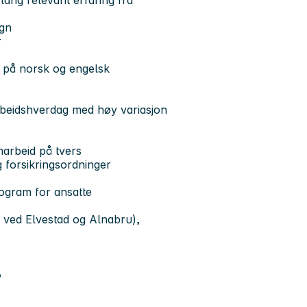
lang relevant erfaring fra
egn
r
 på norsk og engelsk
arbeidshverdag med høy variasjon
amarbeid på tvers
 forsikringsordninger
ogram for ansatte
 ved Elvestad og Alnabru),
6