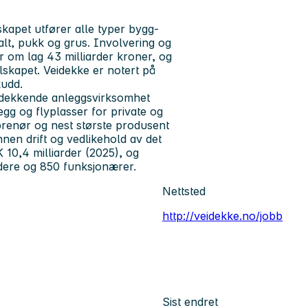
kapet utfører alle typer bygg-
lt, pukk og grus. Involvering og
 om lag 43 milliarder kroner, og
lskapet. Veidekke er notert på
kudd.
ndsdekkende anleggsvirksomhet
egg og flyplasser for private og
prenør og nest største produsent
innen drift og vedlikehold av det
K 10,4 milliarder (2025), og
idere og 850 funksjonærer.
Nettsted
http://veidekke.no/jobb
Sist endret