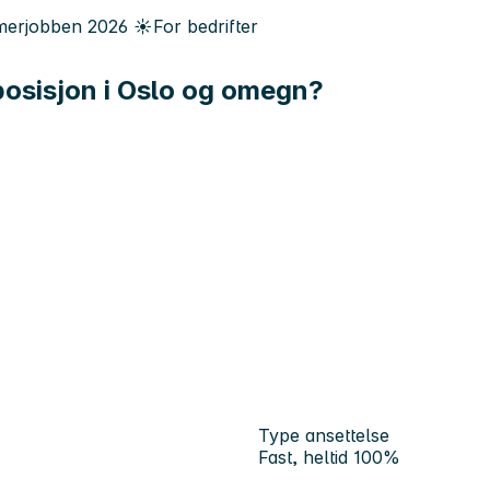
erjobben
2026
☀️
For bedrifter
posisjon i Oslo og omegn?
Type ansettelse
Fast, heltid 100%