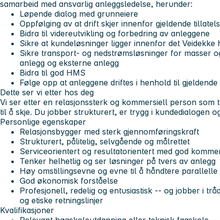
samarbeid med ansvarlig anleggsledelse, herunder:
Løpende dialog med grunneiere
Oppfølging av at drift skjer innenfor gjeldende tillat
Bidra til videreutvikling og forbedring av anleggene
Sikre at kundeløsninger ligger innenfor det Veidekke h
Sikre transport- og nedstrømsløsninger for masser og
anlegg og eksterne anlegg
Bidra til god HMS
Følge opp at anleggene driftes i henhold til gjeldende 
Dette ser vi etter hos deg
Vi ser etter en relasjonssterk og kommersiell person som 
til å skje. Du jobber strukturert, er trygg i kundedialogen o
Personlige egenskaper
Relasjonsbygger med sterk gjennomføringskraft
Strukturert, pålitelig, selvgående og målrettet
Serviceorientert og resultatorientert med god kommers
Tenker helhetlig og ser løsninger på tvers av anlegg
Høy omstillingsevne og evne til å håndtere parallell
God økonomisk forståelse
Profesjonell, redelig og entusiastisk -- og jobber i t
og etiske retningslinjer
Kvalifikasjoner