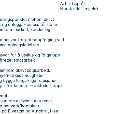
Arbeidsspråk
Norsk eller engelsk
kjæringspunktet mellom
aktivt
t og anlegg
. Hos oss får du en
 mellom marked, kunder og
 ansvar for driftsoppfølging ved
 med anleggsledelsen.
var for å utvikle og følge opp
rettet salgsarbeid.
jennom aktivt salgsarbeid,
v nye markedsmuligheter
 bygge langsiktige relasjoner
ger for kunden -- inkludert opp-
vant
on om aktivitet i markedet
e nettverk/kontakter
 på Elvestad og Alnabru, i tett