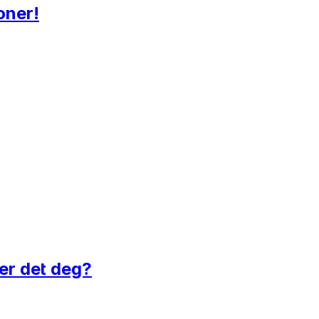
oner!
 er det deg?