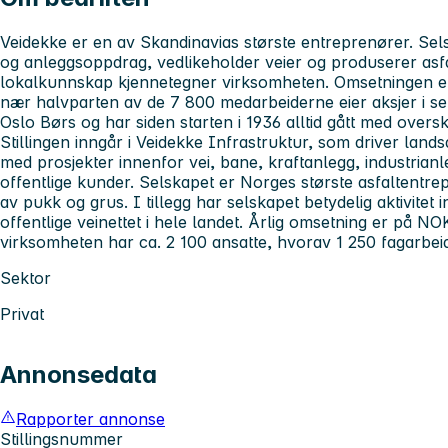
Veidekke er en av Skandinavias største entreprenører. Sels
og anleggsoppdrag, vedlikeholder veier og produserer asfa
lokalkunnskap kjennetegner virksomheten. Omsetningen er
nær halvparten av de 7 800 medarbeiderne eier aksjer i se
Oslo Børs og har siden starten i 1936 alltid gått med overs
Stillingen inngår i Veidekke Infrastruktur, som driver la
med prosjekter innenfor vei, bane, kraftanlegg, industrianl
offentlige kunder. Selskapet er Norges største asfaltentre
av pukk og grus. I tillegg har selskapet betydelig aktivitet 
offentlige veinettet i hele landet. Årlig omsetning er på NO
virksomheten har ca. 2 100 ansatte, hvorav 1 250 fagarbe
Sektor
Privat
Annonsedata
Rapporter annonse
Stillingsnummer