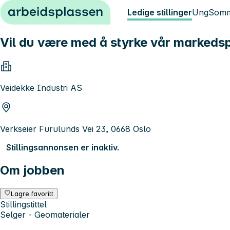
Hopp til innhold
Ledige stillinger
Ung
Somm
Vil du være med å styrke vår markeds
Veidekke Industri AS
Verkseier Furulunds Vei 23, 0668 Oslo
Stillingsannonsen er inaktiv.
Om jobben
Lagre favoritt
Stillingstittel
Selger - Geomaterialer