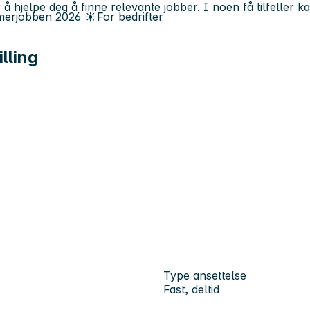
 å hjelpe deg å finne relevante jobber. I noen få tilfeller 
erjobben
2026
☀️
For bedrifter
lling
Type ansettelse
Fast, deltid