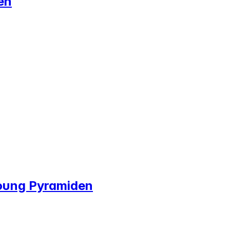
en
young Pyramiden