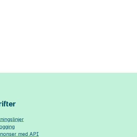
ifter
ningslinjer
logging
nnonser med API