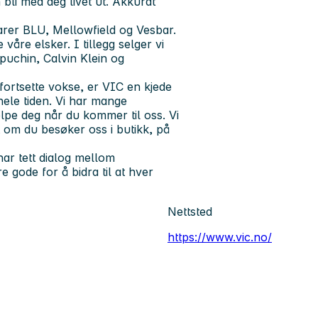
li med deg livet ut. Akkurat
arer BLU, Mellowfield og Vesbar.
våre elsker. I tillegg selger vi
uchin, Calvin Klein og
fortsette vokse, er VIC en kjede
ele tiden. Vi har mange
elpe deg når du kommer til oss. Vi
 om du besøker oss i butikk, på
ar tett dialog mellom
e gode for å bidra til at hver
Nettsted
https://www.vic.no/