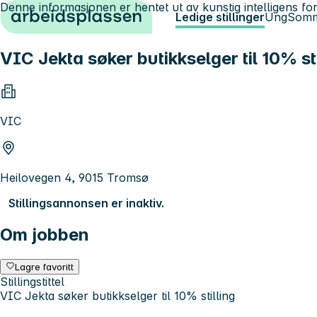
Denne informasjonen er hentet ut av kunstig intelligens for
Hopp til innhold
Ledige stillinger
Ung
Somm
VIC Jekta søker butikkselger til 10% sti
VIC
Heilovegen 4, 9015 Tromsø
Stillingsannonsen er inaktiv.
Om jobben
Lagre favoritt
Stillingstittel
VIC Jekta søker butikkselger til 10% stilling