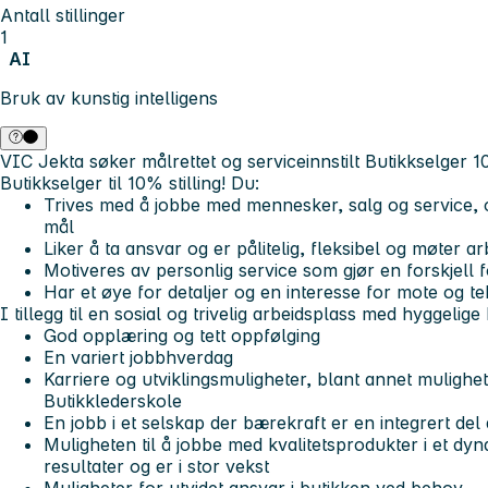
Antall stillinger
1
AI
Bruk av kunstig intelligens
VIC Jekta søker målrettet og serviceinnstilt Butikkselger 
Butikkselger til 10% stilling!
Du:
Trives med å jobbe med mennesker, salg og service, o
mål
Liker å ta ansvar og er pålitelig, fleksibel og møte
Motiveres av personlig service som gjør en forskjell
Har et øye for detaljer og en interesse for mote og tek
I tillegg til en sosial og trivelig arbeidsplass med hyggelige k
God opplæring og tett oppfølging
En variert jobbhverdag
Karriere og utviklingsmuligheter, blant annet mulighet
Butikklederskole
En jobb i et selskap der bærekraft er en integrert del 
Muligheten til å jobbe med kvalitetsprodukter i et dy
resultater og er i stor vekst