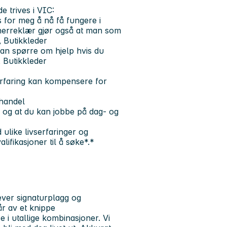
e trives i VIC:
as for meg å nå få fungere i
 herreklær gjør også at man som
, Butikkleder
kan spørre om hjelp hvis du
, Butikkleder
 erfaring kan kompensere for
ehandel
d, og at du kan jobbe på dag- og
ulike livserfaringer og
lifikasjoner til å søke*.*
ever signaturplagg og
r av et knippe
 i utallige kombinasjoner. Vi