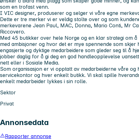
ønsker å bidra med plagg som skaper gode minner, og kan b
som en trofast venn.
I VIC designer, produserer og selger vi våre egne merkev
Dette er tre merker vi er veldig stolte over og som kundene 
merkevarene Jean Paul, MAC, Donna, Mario Conti, Mr Cap
Riccovero.
Med 45 butikker over hele Norge og en klar strategi om å 
med ambisjoner og hvor det er mye spennende som skjer h
engasjerte og dyktige medarbeidere som gleder seg til å hj
jobber daglig for å gi deg en god handleopplevelse uansett
nett eller i Sosiale Media.
Som organisasjon er vi opptatt av medarbeiderne våre og h
servicekontor og hver enkelt butikk. Vi skal spille hverandr
enkelt medarbeider lykkes i sin rolle.
Sektor
Privat
Annonsedata
Rapporter annonse