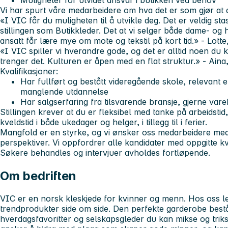
Muligheter for utvidet ansvar i butikken ved behov
Vi har spurt våre medarbeidere om hva det er som gjør at d
«I VIC får du muligheten til å utvikle deg. Det er veldig st
stillingen som Butikkleder. Det at vi selger både dame- og
ansatt får lære mye om mote og tekstil på kort tid.» - Lotte
«I VIC spiller vi hverandre gode, og det er alltid noen du 
trenger det. Kulturen er åpen med en flat struktur.» - Aina
Kvalifikasjoner:
Har fullført og bestått videregående skole, relevant
manglende utdannelse
Har salgserfaring fra tilsvarende bransje, gjerne var
Stillingen krever at du er fleksibel med tanke på arbeidsti
kveldstid i både ukedager og helger, i tillegg til i ferier.
Mangfold er en styrke, og vi ønsker oss medarbeidere med 
perspektiver. Vi oppfordrer alle kandidater med oppgitte kva
Søkere behandles og intervjuer avholdes fortløpende.
Om bedriften
VIC er en norsk kleskjede for kvinner og menn. Hos oss l
trendprodukter side om side. Den perfekte garderobe bestå
hverdagsfavoritter og selskapsgleder du kan mikse og trikse