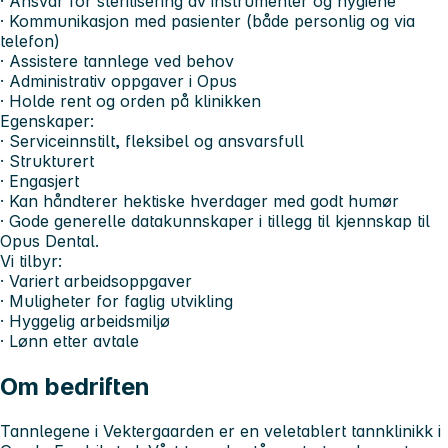
· Ansvar for sterilisering av instrumenter og hygiene
· Kommunikasjon med pasienter (både personlig og via
telefon)
· Assistere tannlege ved behov
· Administrativ oppgaver i Opus
· Holde rent og orden på klinikken
Egenskaper:
· Serviceinnstilt, fleksibel og ansvarsfull
· Strukturert
· Engasjert
· Kan håndterer hektiske hverdager med godt humør
· Gode generelle datakunnskaper i tillegg til kjennskap til
Opus Dental.
Vi tilbyr:
· Variert arbeidsoppgaver
· Muligheter for faglig utvikling
· Hyggelig arbeidsmiljø
· Lønn etter avtale
Om bedriften
Tannlegene i Vektergaarden er en veletablert tannklinikk i