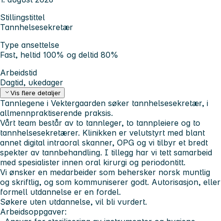
Stillingstittel
Tannhelsesekretær
Type ansettelse
Fast, heltid 100% og deltid 80%
Arbeidstid
Dagtid, ukedager
Vis flere detaljer
Tannlegene i Vektergaarden søker tannhelsesekretær, i
allmennpraktiserende praksis.
Vårt team består av to tannleger, to tannpleiere og to
tannhelsesekretærer. Klinikken er velutstyrt med blant
annet digital intraoral skanner, OPG og vi tilbyr et bredt
spekter av tannbehandling. I tillegg har vi tett samarbeid
med spesialister innen oral kirurgi og periodontitt.
Vi ønsker en medarbeider som behersker norsk muntlig
og skriftlig, og som kommuniserer godt. Autorisasjon, eller
formell utdannelse er en fordel.
Søkere uten utdannelse, vil bli vurdert.
Arbeidsoppgaver: