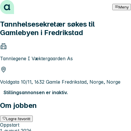
Hopp til innhold
Meny
Tannhelsesekretær søkes til
Gamlebyen i Fredrikstad
Tannlegene I Væktergaarden As
Voldgata 10/11, 1632 Gamle Fredrikstad, Norge, Norge
Stillingsannonsen er inaktiv.
Om jobben
Lagre favoritt
Oppstart
1. august 2026